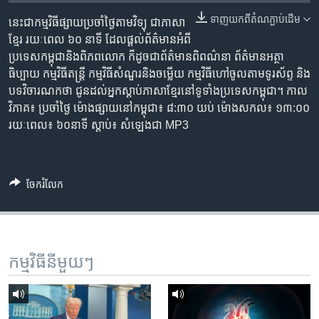
រចនា
សម្ព័ន្ធ​
ទាញ​យក​ពី​តំណភ្ជាប់​ដើម
នេះ​ជា​កម្ម​វិធី​ផ្សាយ​ប្រចាំ​ថ្ងៃ​តាម​វិទ្យុ ​ជាភាសា​
Khmer English
រំលង​
ខ្មែរ​ រយៈ​ពេល​ ៦០​ នាទី ដែល​ផ្តល់​ព័ត៌មាន​អំពី​
និង​
ប្រទេស​កម្ពុជា​និង​ពិភព​លោក ​ក៏ដូច​ជា​ព័ត៌មាន​ពិពណ៌នា ព័ត៌មាន​អត្ថា​
បណ្តាញ​សង្គម
ចូល​
ធិប្បាយ​ កម្ម​វិធី​តន្ត្រី ​កម្មវិធី​សំណួរ​និង​ចម្លើយ​ កម្ម​វិធី​ហៅ​ចូល​តាម​ទូរ​ស័ព្ទ ​និង
ទៅ​
បទ​វិចារណកថា​ ជូន​ដល់​អ្នក​ស្តាប់​ភាសា​ខ្មែរ​នៅ​ទូទាំង​ប្រទេស​កម្ពុជា។ កាល​
កាន់​
វិភាគ៖ ប្រចាំ​ថ្ងៃ ម៉ោង​ផ្សាយ​នៅ​កម្ពុជា៖ ៨:៣០ យប់ ម៉ោង​សកល៖ ១៣:០០
ទំព័រ​
រយៈពេល៖ ៦០​នាទី ស្តាប់​៖ សំឡេង​ជា MP3
ភាសា
ស្វែង​
រក
ចែករំលែក
កម្មវិធី​នីមួយៗ