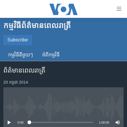
ភ្ជាប់​
ទៅ​
គេហទំព័រ​
កម្មវិធី​ព័ត៌មាន​ពេលរាត្រី
កម្ពុជា
ទាក់ទង
រំលង​
អន្តរជាតិ
Subscribe
និង​
SUBSCRIBE
អាមេរិក
ចូល​
កម្មវិធី​នីមួយៗ
អំពី​កម្មវិធី​
ទៅ​​
ចិន
YouTube Music
ទំព័រ​
ព័ត៌មានពេលរាត្រី
ហេឡូវីអូអេ
ព័ត៌មាន​​
តែ​
កម្ពុជាច្នៃប្រតិដ្ឋ
20 កក្កដា 2014
Spotify
ម្តង
ព្រឹត្តិការណ៍ព័ត៌មាន
រំលង​
ទទួល​​​សេវា​​​ Podcast
និង​
ទូរទស្សន៍ / វីដេអូ​
ចូល​
No media source currently available
វិទ្យុ / ផតខាសថ៍
ទៅ​
ទំព័រ​
កម្មវិធីទាំងអស់
0:00
1:00:00