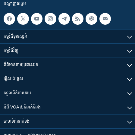
បណ្តាញ​សង្គម
កម្មវិធី​ទូរទស្សន៍
កម្មវិធី​វិទ្យុ
ព័ត៌មាន​តាមប្រធានបទ​
រៀន​​អង់គ្លេស
ទទួល​ព័ត៌មាន​តាម
អំពី​ VOA & ទំនាក់ទំនង
គេហទំព័រ​​ទាក់ទង