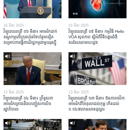
16 មីនា 2025
15 មីនា 2025
វិទ្យុពេលរាត្រី ១៦ មីនា៖ អាមេរិក​ដាក់​
វិទ្យុពេលរាត្រី ១៥ មីនា៖ កម្មវិធី ​Hello
ទណ្ឌកម្ម​លើ​ក្រុមហ៊ុន​ថៃ​បន្ថែម​ទៀត​
VOA សុខភាព ស្ដី​អំពី​វិធី​បង្ការ​ជំងឺ​
សម្រាប់​ការ​ធ្វើ​ពាណិជ្ជកម្ម​ជាមួយ​រុស្ស៊ី
សរសៃ​ឈាម​បេះដូង
15 មីនា 2025
13 មីនា 2025
វិទ្យុពេលរាត្រី ១៤ មីនា៖ ព្រឹទ្ធសភា
វិទ្យុពេលរាត្រី ១៣ មីនា៖ ឱនភាព​ថវិកា​
អាមេរិកគ្រោងនឹងបញ្ចៀសការបិទ
អាមេរិក​ពី​ខែ​តុលា​ដល់​កុម្ភៈ​កើន​ដល់​
រដ្ឋាភិបាល
១.១៤៧​លានលាន​ដុល្លារ