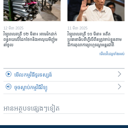
12 មីនា 2025
11 មីនា 2025
វិទ្យុពេលរាត្រី ១២ មីនា៖ អាមេរិក​ដាក់​
វិទ្យុពេលរាត្រី ១១ មីនា៖ អតីត​
ពន្ធគយ​លើ​ដែកថែក​និង​អាលុយ​មីញ៉ូម​
ប្រធានាធិបតីហ្វីលីពីន​ត្រូវ​ចាប់ខ្លួនតាម
នាំចូល
ដីការ​តុលាការ​ព្រហ្មទណ្ឌ​អន្តរជាតិ
មើល​វីដេអូ​ទាំង​អស់
មើល​កម្មវិធី​ទូរទស្សន៍
ចុចស្តាប់កម្មវិធីវិទ្យុ
អានអត្ថបទផ្សេងៗទៀត