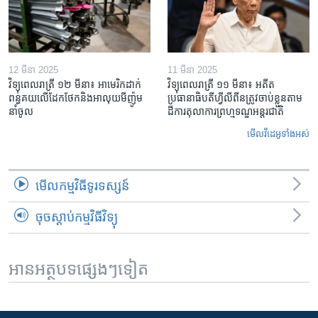
12 មីនា 2025
11 មីនា 2025
វិទ្យុពេលរាត្រី ១២ មីនា៖ អាមេរិក​ដាក់​
វិទ្យុពេលរាត្រី ១១ មីនា៖ អតីត​
ពន្ធគយ​លើ​ដែកថែក​និង​អាលុយ​មីញ៉ូម​
ប្រធានាធិបតីហ្វីលីពីន​ត្រូវ​ចាប់ខ្លួនតាម
នាំចូល
ដីការ​តុលាការ​ព្រហ្មទណ្ឌ​អន្តរជាតិ
មើល​វីដេអូ​ទាំង​អស់
មើល​កម្មវិធី​ទូរទស្សន៍
ចុចស្តាប់កម្មវិធីវិទ្យុ
អានអត្ថបទផ្សេងៗទៀត