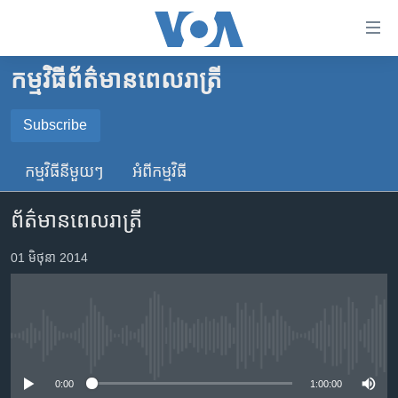
ភ្ជាប់​
ទៅ​
គេហទំព័រ​
កម្មវិធី​ព័ត៌មាន​ពេលរាត្រី
កម្ពុជា
ទាក់ទង
រំលង​
អន្តរជាតិ
Subscribe
និង​
SUBSCRIBE
អាមេរិក
ចូល​
កម្មវិធី​នីមួយៗ
អំពី​កម្មវិធី​
ទៅ​​
ចិន
YouTube Music
ទំព័រ​
ព័ត៌មានពេលរាត្រី
ហេឡូវីអូអេ
ព័ត៌មាន​​
តែ​
កម្ពុជាច្នៃប្រតិដ្ឋ
01 មិថុនា 2014
Spotify
ម្តង
ព្រឹត្តិការណ៍ព័ត៌មាន
រំលង​
ទទួល​​​សេវា​​​ Podcast
និង​
ទូរទស្សន៍ / វីដេអូ​
ចូល​
No media source currently available
វិទ្យុ / ផតខាសថ៍
ទៅ​
ទំព័រ​
កម្មវិធីទាំងអស់
0:00
1:00:00