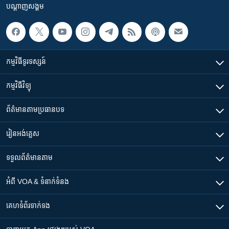
បណ្តាញ​សង្គម
កម្មវិធី​ទូរទស្សន៍
កម្មវិធី​វិទ្យុ
ព័ត៌មាន​តាមប្រធានបទ​
រៀន​​អង់គ្លេស
ទទួល​ព័ត៌មាន​តាម
អំពី​ VOA & ទំនាក់ទំនង
គេហទំព័រ​​ទាក់ទង