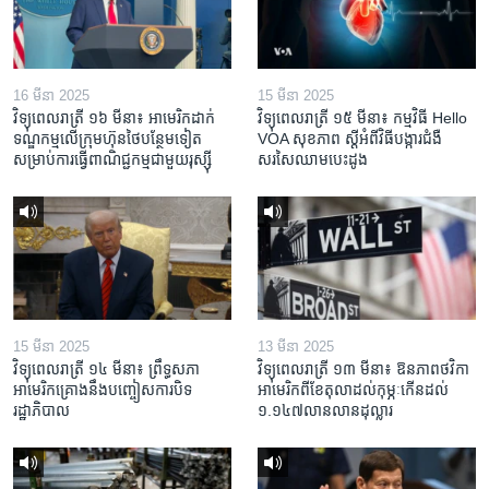
16 មីនា 2025
15 មីនា 2025
វិទ្យុពេលរាត្រី ១៦ មីនា៖ អាមេរិក​ដាក់​
វិទ្យុពេលរាត្រី ១៥ មីនា៖ កម្មវិធី ​Hello
ទណ្ឌកម្ម​លើ​ក្រុមហ៊ុន​ថៃ​បន្ថែម​ទៀត​
VOA សុខភាព ស្ដី​អំពី​វិធី​បង្ការ​ជំងឺ​
សម្រាប់​ការ​ធ្វើ​ពាណិជ្ជកម្ម​ជាមួយ​រុស្ស៊ី
សរសៃ​ឈាម​បេះដូង
15 មីនា 2025
13 មីនា 2025
វិទ្យុពេលរាត្រី ១៤ មីនា៖ ព្រឹទ្ធសភា
វិទ្យុពេលរាត្រី ១៣ មីនា៖ ឱនភាព​ថវិកា​
អាមេរិកគ្រោងនឹងបញ្ចៀសការបិទ
អាមេរិក​ពី​ខែ​តុលា​ដល់​កុម្ភៈ​កើន​ដល់​
រដ្ឋាភិបាល
១.១៤៧​លានលាន​ដុល្លារ