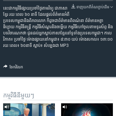
រចនា
សម្ព័ន្ធ​
ទាញ​យក​ពី​តំណភ្ជាប់​ដើម
នេះ​ជា​កម្ម​វិធី​ផ្សាយ​ប្រចាំ​ថ្ងៃ​តាម​វិទ្យុ ​ជាភាសា​
Khmer English
រំលង​
ខ្មែរ​ រយៈ​ពេល​ ៦០​ នាទី ដែល​ផ្តល់​ព័ត៌មាន​អំពី​
និង​
ប្រទេស​កម្ពុជា​និង​ពិភព​លោក ​ក៏ដូច​ជា​ព័ត៌មាន​ពិពណ៌នា ព័ត៌មាន​អត្ថា​
បណ្តាញ​សង្គម
ចូល​
ធិប្បាយ​ កម្ម​វិធី​តន្ត្រី ​កម្មវិធី​សំណួរ​និង​ចម្លើយ​ កម្ម​វិធី​ហៅ​ចូល​តាម​ទូរ​ស័ព្ទ ​និង
ទៅ​
បទ​វិចារណកថា​ ជូន​ដល់​អ្នក​ស្តាប់​ភាសា​ខ្មែរ​នៅ​ទូទាំង​ប្រទេស​កម្ពុជា។ កាល​
កាន់​
វិភាគ៖ ប្រចាំ​ថ្ងៃ ម៉ោង​ផ្សាយ​នៅ​កម្ពុជា៖ ៨:៣០ យប់ ម៉ោង​សកល៖ ១៣:០០
ទំព័រ​
រយៈពេល៖ ៦០​នាទី ស្តាប់​៖ សំឡេង​ជា MP3
ភាសា
ស្វែង​
រក
ចែករំលែក
កម្មវិធី​នីមួយៗ