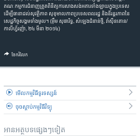
រចនា
គណៈកម្មការ​ជំនាញ​ត្រួត​ពិនិត្យ​ការ​សាងសង់​អគារ​ទាំង​ឡាយ​ក្នុង​ប្រទេស​
សម្ព័ន្ធ​
Khmer English
ដើម្បី​ធានា​ដល់​សុវត្ថិភាព​ ​សុខុមាលភាព​​ប្រទេស​ពលរដ្ឋ​ និង​និរន្តរភាព​នៃ​
រំលង​
សេដ្ឋកិច្ច​សង្គម​ទាំង​មូល។ (អ៊ឹម សុធារិទ្ធ, សំឡេង​ជំនាន់​ថ្មី, វ៉ាស៊ីនតោន/
និង​
បណ្តាញ​សង្គម
កាលីហ្វ័រញ៉ា, ២៤ មីនា ២០១៤)
ចូល​
ទៅ​
កាន់​
ទំព័រ​
ចែករំលែក
ភាសា
ស្វែង​
រក
មើល​កម្មវិធី​ទូរទស្សន៍
ចុចស្តាប់កម្មវិធីវិទ្យុ
អានអត្ថបទផ្សេងៗទៀត