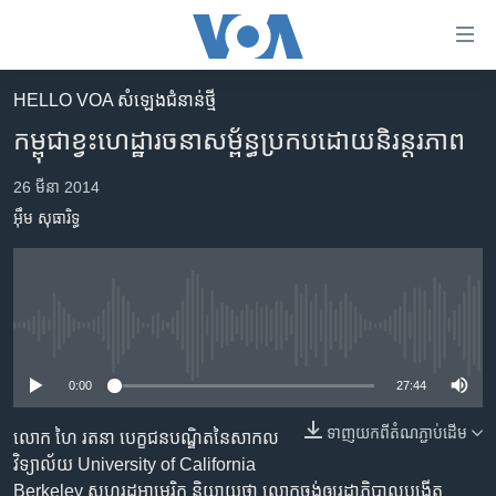
ភ្ជាប់​
ទៅ​
គេហទំព័រ​
HELLO VOA សំឡេង​ជំនាន់​ថ្មី
កម្ពុជា
ទាក់ទង
កម្ពុជា​ខ្វះ​ហេដ្ឋារចនា​សម្ព័ន្ធ​ប្រកប​ដោយ​និរន្តរភាព
រំលង​
អន្តរជាតិ
និង​
26 មីនា 2014
អាមេរិក
ចូល​
អ៊ឹម សុធារិទ្ធ
ទៅ​​
ចិន
ទំព័រ​
ហេឡូវីអូអេ
ព័ត៌មាន​​
តែ​
កម្ពុជាច្នៃប្រតិដ្ឋ
ម្តង
No media source currently available
ព្រឹត្តិការណ៍ព័ត៌មាន
រំលង​
0:00
27:44
និង​
ទូរទស្សន៍ / វីដេអូ​
ចូល​
ទាញ​យក​ពី​តំណភ្ជាប់​ដើម
វិទ្យុ / ផតខាសថ៍
លោក​ ហៃ រតនា បេក្ខជន​បណ្ឌិត​នៃ​សាកល
ទៅ​
វិទ្យាល័យ​ University of California
ទំព័រ​
កម្មវិធីទាំងអស់
Berkeley​ សហរដ្ឋ​អាមេរិក និយាយ​ថា លោក​ចង់​ឲ្យ​រដ្ឋាភិបាល​បង្កើត​