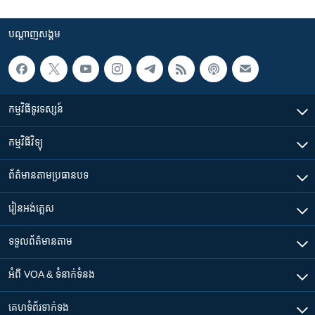
បណ្តាញ​សង្គម
កម្មវិធី​ទូរទស្សន៍
កម្មវិធី​វិទ្យុ
ព័ត៌មាន​តាមប្រធានបទ​
រៀន​​អង់គ្លេស
ទទួល​ព័ត៌មាន​តាម
អំពី​ VOA & ទំនាក់ទំនង
គេហទំព័រ​​ទាក់ទង