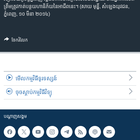
រចនា
ត្រឹមត្រូវ​កាត់​បន្ថយ​ហានិភ័យ​នៃ​អាជីព​នេះ។ (សាយ មុន្នី, សំឡេង​យុវជន,
សម្ព័ន្ធ​
Khmer English
ភ្នំពេញ, ១០ មីនា ២០១៤)
រំលង​
និង​
បណ្តាញ​សង្គម
ចូល​
ទៅ​
ចែករំលែក
កាន់​
ទំព័រ​
ភាសា
ស្វែង​
រក
មើល​កម្មវិធី​ទូរទស្សន៍
ចុចស្តាប់កម្មវិធីវិទ្យុ
បណ្តាញ​សង្គម