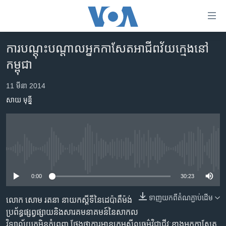
ភ្ជាប់​
ទៅ​
គេហទំព័រ​
ការ​បណ្តុះបណ្តាល​អ្នក​កាសែត​អាជីព​វ័យក្មេង​នៅ​
កម្ពុជា
ទាក់ទង
កម្ពុជា
រំលង​
អន្តរជាតិ
និង​
11 មីនា 2014
អាមេរិក
ចូល​
សាយ មុន្នី
ទៅ​​
ចិន
ទំព័រ​
ហេឡូវីអូអេ
ព័ត៌មាន​​
តែ​
កម្ពុជាច្នៃប្រតិដ្ឋ
ម្តង
No media source currently available
ព្រឹត្តិការណ៍ព័ត៌មាន
រំលង​
0:00
30:23
និង​
ទូរទស្សន៍ / វីដេអូ​
ចូល​
វិទ្យុ / ផតខាសថ៍
ទាញ​យក​ពី​តំណភ្ជាប់​ដើម
លោក សោម រតនា នាយក​ស្តីទី​នៃ​ដេប៉ាតឺម៉ង់​
ទៅ​
ប្រព័ន្ធ​ផ្សព្វផ្សាយ​និង​សារគមនាគមន៍​នៃ​សាកល
ទំព័រ​
កម្មវិធីទាំងអស់
វិទ្យាល័យ​ភូមិន្ទ​ភ្នំពេញ ថ្លែង​ថា​ការ​មាន​ក្រមសីលធម៌​​វិជ្ជាជីវៈ​ខាង​អ្នក​កាសែត​