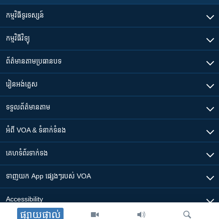
កម្មវិធី​ទូរទស្សន៍
កម្មវិធី​វិទ្យុ
ព័ត៌មាន​តាមប្រធានបទ​
រៀន​​អង់គ្លេស
ទទួល​ព័ត៌មាន​តាម
អំពី​ VOA & ទំនាក់ទំនង
គេហទំព័រ​​ទាក់ទង
ទាញយក​ App ផ្សេងៗ​របស់​ VOA
Accessibility
ផ្សាយផ្ទាល់