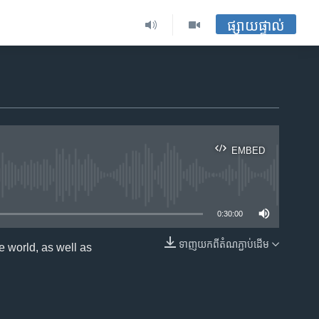
ផ្សាយផ្ទាល់
EMBED
ble
0:30:00
ទាញ​យក​ពី​តំណភ្ជាប់​ដើម
 world, as well as
EMBED