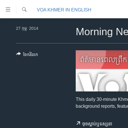
ភ្ជាប់​
VOA KHMER IN ENGLISH
ទៅ​
គេហទំព័រ​
ស្វែង​
កម្ពុជា
រក
27 កុម្ភៈ 2014
Morning N
ទាក់ទង
អន្តរជាតិ
រំលង​
និង​
អាមេរិក
ចូល​
ចែករំលែក
ចិន
ទៅ​​
ទំព័រ​
ហេឡូវីអូអេ
ព័ត៌មាន​​
កម្ពុជាច្នៃប្រតិដ្ឋ
តែ​
ម្តង
ព្រឹត្តិការណ៍ព័ត៌មាន
រំលង​
ទូរទស្សន៍ / វីដេអូ​
This daily 30-minute Khm
និង​
background reports, featur
ចូល​
វិទ្យុ / ផតខាសថ៍
ទៅ​
កម្មវិធីទាំងអស់
ទំព័រ​
ចុច​​ស្តាប់​ឬ​ទស្សនា