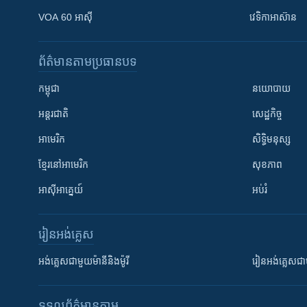
VOA 60 អាស៊ី
វេទិកា​អាស៊ាន
ព័ត៌មាន​តាមប្រធានបទ​
កម្ពុជា
នយោបាយ
អន្តរជាតិ
សេដ្ឋកិច្ច
អាមេរិក
សិទ្ធិមនុស្ស
ខ្មែរ​នៅអាមេរិក
សុខភាព
អាស៊ីអាគ្នេយ៍
អប់រំ
រៀន​​អង់គ្លេស
អង់គ្លេស​ជាមួយ​ម៉ានី​និង​ម៉ូរី
រៀន​​​​​​អង់គ្លេ
ទទួល​ព័ត៌មាន​តាម