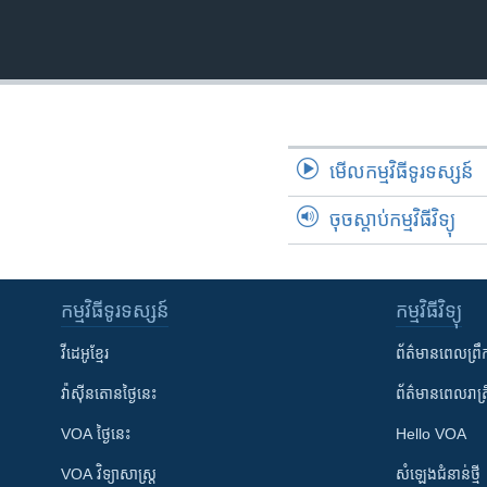
រចនា
សម្ព័ន្ធ​
រំលង​
និង​
ចូល​
ទៅ​
កាន់​
មើល​កម្មវិធី​ទូរទស្សន៍
ទំព័រ​
ស្វែង​
ចុចស្តាប់កម្មវិធីវិទ្យុ
រក
កម្មវិធី​ទូរទស្សន៍
កម្មវិធី​វិទ្យុ
វីដេអូ​ខ្មែរ
ព័ត៌មាន​ពេល​ព្រឹ
វ៉ាស៊ីនតោន​ថ្ងៃ​នេះ
ព័ត៌មាន​​ពេល​រាត្រ
VOA ថ្ងៃនេះ
Hello VOA
VOA ​វិទ្យាសាស្ត្រ
សំឡេង​ជំនាន់​ថ្មី