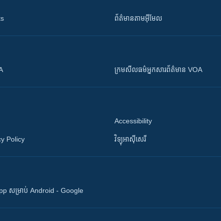
ts
ព័ត៌មាន​តាម​អ៊ីមែល
OA
ក្រម​​​សីលធម៌​​​អ្នក​​​សារព័ត៌មាន VOA
Accessibility
y Policy
វិទ្យុ​អាស៊ី​សេរី
 App សម្រាប់ Android - Google