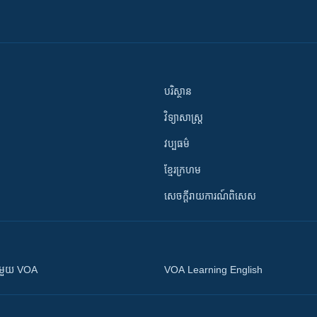
បរិស្ថាន
វិទ្យាសាស្រ្ត
វប្បធម៌
ខ្មែរក្រហម
សេចក្តីរាយការណ៍ពិសេស
ស​​ជាមួយ VOA
VOA Learning English