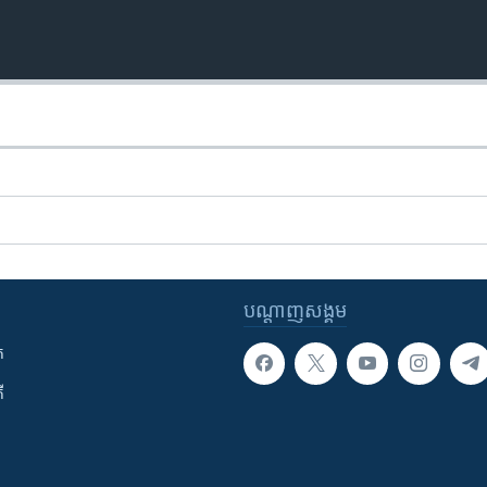
បណ្តាញ​សង្គម
ក
ី