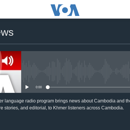
ews
No media source currently availa
0:00
er language radio program brings news about Cambodia and the
e stories, and editorial, to Khmer listeners across Cambodia.