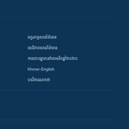
អក្ខរកម្មសារព័ត៌មាន
សេរីភាពសារព័ត៌មាន
ការបោះឆ្នោតនៅអាមេរិកឆ្នាំ២០២០
Khmer-English
បទវិចារណកថា