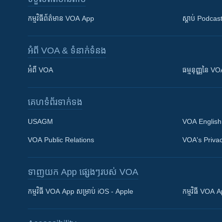
កម្មវិធី​ព័ត៌មាន VOA App
ស្តាប់ Podcas
អំពី​ VOA & ទំនាក់ទំនង
អំពី​ VOA
ធម្មនុញ្ញ​នៃ V
គេហទំព័រ​​ទាក់ទង
USAGM
VOA English
VOA Public Relations
VOA's Privac
ទាញយក​ App ផ្សេងៗ​របស់​ VOA
Khmer English
កម្មវិធី​ VOA App សម្រាប់ iOS - Apple
កម្មវិធី​ VOA
បណ្តាញ​សង្គម