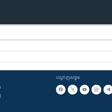
បណ្តាញ​សង្គម
ក
ី