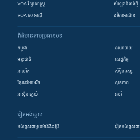
VOA ​វិទ្យាសាស្ត្រ
សំឡេង​ជំនាន់​ថ្មី
VOA 60 អាស៊ី
វេទិកា​អាស៊ាន
ព័ត៌មាន​តាមប្រធានបទ​
កម្ពុជា
នយោបាយ
អន្តរជាតិ
សេដ្ឋកិច្ច
អាមេរិក
សិទ្ធិមនុស្ស
ខ្មែរ​នៅអាមេរិក
សុខភាព
អាស៊ីអាគ្នេយ៍
អប់រំ
រៀន​​អង់គ្លេស
អង់គ្លេស​ជាមួយ​ម៉ានី​និង​ម៉ូរី
រៀន​​​​​​អង់គ្លេ