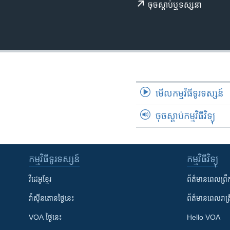
រចនា
ចុច​​ស្តាប់​ឬ​ទស្សនា
សម្ព័ន្ធ​
រំលង​
និង​
ចូល​
ទៅ​
កាន់​
ទំព័រ​
មើល​កម្មវិធី​ទូរទស្សន៍
ស្វែង​
រក
ចុចស្តាប់កម្មវិធីវិទ្យុ
កម្មវិធី​ទូរទស្សន៍
កម្មវិធី​វិទ្យុ
វីដេអូ​ខ្មែរ
ព័ត៌មាន​ពេល​ព្រឹ
វ៉ាស៊ីនតោន​ថ្ងៃ​នេះ
ព័ត៌មាន​​ពេល​រាត្រ
VOA ថ្ងៃនេះ
Hello VOA