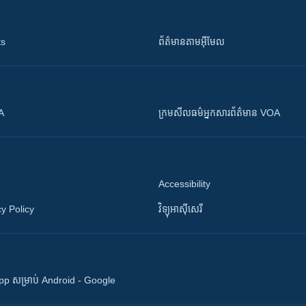
ts
ព័ត៌មាន​តាម​អ៊ីមែល
OA
ក្រម​​​សីលធម៌​​​អ្នក​​​សារព័ត៌មាន VOA
Accessibility
y Policy
វិទ្យុ​អាស៊ី​សេរី
 App សម្រាប់ Android - Google