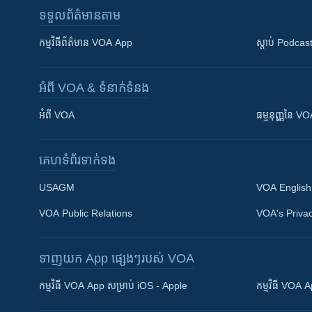
ទទួល​ព័ត៌មាន​តាម
កម្មវិធី​ព័ត៌មាន VOA App
ស្តាប់ Podcas
អំពី​ VOA & ទំនាក់ទំនង
អំពី​ VOA
ធម្មនុញ្ញ​នៃ V
គេហទំព័រ​​ទាក់ទង
USAGM
VOA English
VOA Public Relations
VOA's Privac
ទាញយក​ App ផ្សេងៗ​របស់​ VOA
Khmer English
កម្មវិធី​ VOA App សម្រាប់ iOS - Apple
កម្មវិធី​ VOA
បណ្តាញ​សង្គម