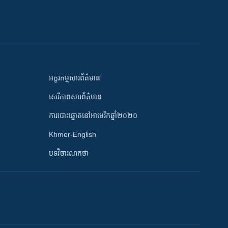
អក្ខរកម្មសារព័ត៌មាន
សេរីភាពសារព័ត៌មាន
ការបោះឆ្នោតនៅអាមេរិកឆ្នាំ២០២០
Khmer-English
បទវិចារណកថា