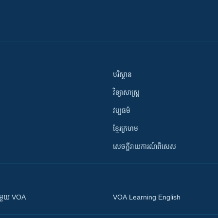
បរិស្ថាន
វិទ្យាសាស្រ្ត
វប្បធម៌
ខ្មែរក្រហម
សេចក្តីរាយការណ៍ពិសេស
ស​​ជាមួយ VOA
VOA Learning English