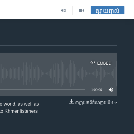
ផ្សាយផ្ទាល់
EMBED
ble
1:00:00
ទាញ​យក​ពី​តំណភ្ជាប់​ដើម
 world, as well as
EMBED
 to Khmer listeners