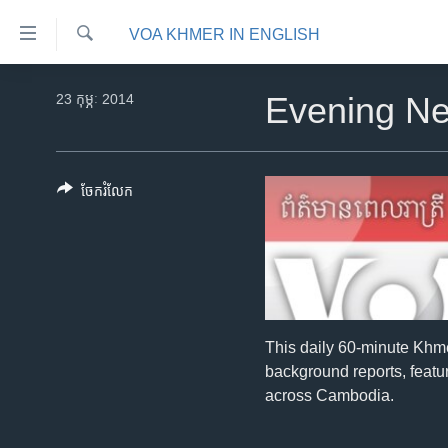
ភ្ជាប់​
VOA KHMER IN ENGLISH
ទៅ​
គេហទំព័រ​
ស្វែង​
កម្ពុជា
រក
23 កុម្ភៈ 2014
Evening N
ទាក់ទង
អន្តរជាតិ
រំលង​
និង​
អាមេរិក
ចូល​
ចែករំលែក
ចិន
ទៅ​​
ទំព័រ​
ហេឡូវីអូអេ
ព័ត៌មាន​​
កម្ពុជាច្នៃប្រតិដ្ឋ
តែ​
ម្តង
ព្រឹត្តិការណ៍ព័ត៌មាន
រំលង​
ទូរទស្សន៍ / វីដេអូ​
This daily 60-minute Khm
និង​
background reports, featur
ចូល​
វិទ្យុ / ផតខាសថ៍
across Cambodia.
ទៅ​
កម្មវិធីទាំងអស់
ទំព័រ​