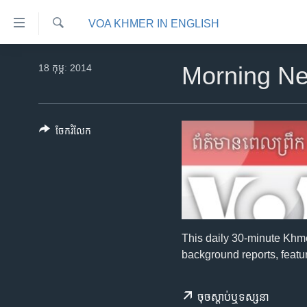
ភ្ជាប់​
VOA KHMER IN ENGLISH
ទៅ​
គេហទំព័រ​
ស្វែង​
កម្ពុជា
រក
18 កុម្ភៈ 2014
Morning N
ទាក់ទង
អន្តរជាតិ
រំលង​
និង​
អាមេរិក
ចូល​
ចែករំលែក
ចិន
ទៅ​​
ទំព័រ​
ហេឡូវីអូអេ
ព័ត៌មាន​​
កម្ពុជាច្នៃប្រតិដ្ឋ
តែ​
ម្តង
ព្រឹត្តិការណ៍ព័ត៌មាន
រំលង​
ទូរទស្សន៍ / វីដេអូ​
This daily 30-minute Khm
និង​
background reports, featur
ចូល​
វិទ្យុ / ផតខាសថ៍
ទៅ​
កម្មវិធីទាំងអស់
ទំព័រ​
ចុច​​ស្តាប់​ឬ​ទស្សនា