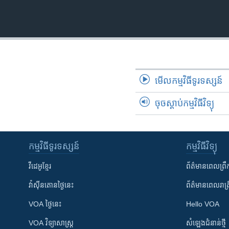
រចនា
សម្ព័ន្ធ​
រំលង​
និង​
ចូល​
ទៅ​
កាន់​
មើល​កម្មវិធី​ទូរទស្សន៍
ទំព័រ​
ស្វែង​
ចុចស្តាប់កម្មវិធីវិទ្យុ
រក
កម្មវិធី​ទូរទស្សន៍
កម្មវិធី​វិទ្យុ
វីដេអូ​ខ្មែរ
ព័ត៌មាន​ពេល​ព្រឹ
វ៉ាស៊ីនតោន​ថ្ងៃ​នេះ
ព័ត៌មាន​​ពេល​រាត្រ
VOA ថ្ងៃនេះ
Hello VOA
VOA ​វិទ្យាសាស្ត្រ
សំឡេង​ជំនាន់​ថ្មី