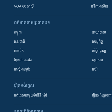
VOA 60 អាស៊ី
វេទិកា​អាស៊ាន
ព័ត៌មាន​តាមប្រធានបទ​
កម្ពុជា
នយោបាយ
អន្តរជាតិ
សេដ្ឋកិច្ច
អាមេរិក
សិទ្ធិមនុស្ស
ខ្មែរ​នៅអាមេរិក
សុខភាព
អាស៊ីអាគ្នេយ៍
អប់រំ
រៀន​​អង់គ្លេស
អង់គ្លេស​ជាមួយ​ម៉ានី​និង​ម៉ូរី
រៀន​​​​​​អង់គ្លេ
ទទួល​ព័ត៌មាន​តាម