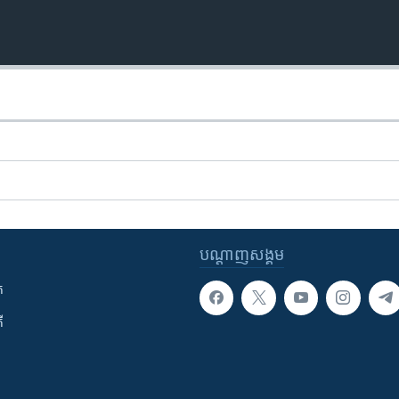
បណ្តាញ​សង្គម
ក
ី