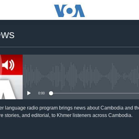
ews
No media source currently availa
0:00
er language radio program brings news about Cambodia and the
e stories, and editorial, to Khmer listeners across Cambodia.