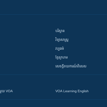
បរិស្ថាន
វិទ្យាសាស្រ្ត
វប្បធម៌
ខ្មែរក្រហម
សេចក្តីរាយការណ៍ពិសេស
ស​​ជាមួយ VOA
VOA Learning English