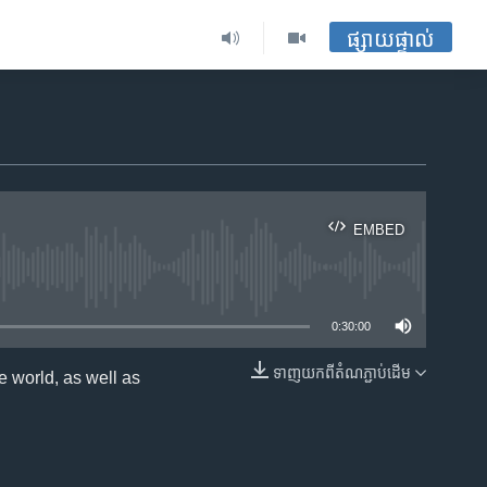
ផ្សាយផ្ទាល់
EMBED
ble
0:30:00
ទាញ​យក​ពី​តំណភ្ជាប់​ដើម
 world, as well as
EMBED