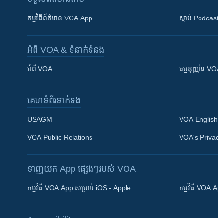
កម្មវិធី​ព័ត៌មាន VOA App
ស្តាប់ Podcas
អំពី​ VOA & ទំនាក់ទំនង
អំពី​ VOA
ធម្មនុញ្ញ​នៃ V
គេហទំព័រ​​ទាក់ទង
USAGM
VOA English
VOA Public Relations
VOA's Privac
ទាញយក​ App ផ្សេងៗ​របស់​ VOA
Khmer English
កម្មវិធី​ VOA App សម្រាប់ iOS - Apple
កម្មវិធី​ VOA
បណ្តាញ​សង្គម