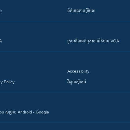
ts
ព័ត៌មាន​តាម​អ៊ីមែល
OA
ក្រម​​​សីលធម៌​​​អ្នក​​​សារព័ត៌មាន VOA
Accessibility
y Policy
វិទ្យុ​អាស៊ី​សេរី
 App សម្រាប់ Android - Google