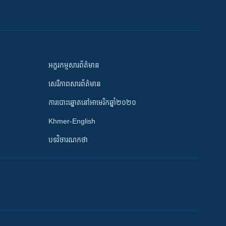
អក្ខរកម្មសារព័ត៌មាន
សេរីភាពសារព័ត៌មាន
ការបោះឆ្នោតនៅអាមេរិកឆ្នាំ២០២០
Khmer-English
បទវិចារណកថា