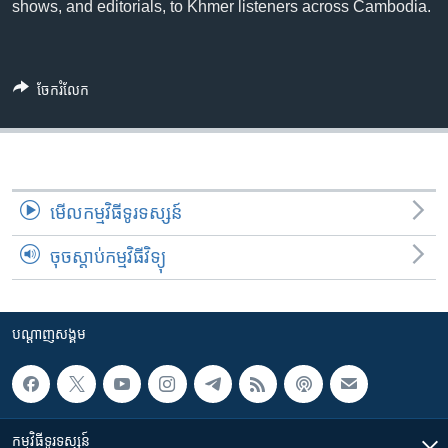
រចនា
shows, and editorials, to Khmer listeners across Cambodia.
សម្ព័ន្ធ​
Khmer English
រំលង​
និង​
បណ្តាញ​សង្គម
ចែករំលែក
ចូល​
ទៅ​
កាន់​
ទំព័រ​
ភាសា
ស្វែង​
មើល​កម្មវិធី​ទូរទស្សន៍
រក
ចុចស្តាប់កម្មវិធីវិទ្យុ
បណ្តាញ​សង្គម
កម្មវិធី​ទូរទស្សន៍