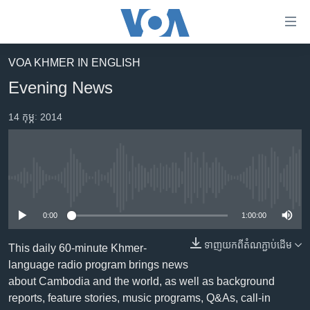
ភ្ជាប់​
ទៅ​
គេហទំព័រ​
VOA KHMER IN ENGLISH
កម្ពុជា
ទាក់ទង
Evening News
រំលង​
អន្តរជាតិ
និង​
14 កុម្ភៈ 2014
អាមេរិក
ចូល​
ទៅ​​
ចិន
ទំព័រ​
ហេឡូវីអូអេ
ព័ត៌មាន​​
No media source currently available
តែ​
កម្ពុជាច្នៃប្រតិដ្ឋ
ម្តង
0:00
1:00:00
ព្រឹត្តិការណ៍ព័ត៌មាន
រំលង​
និង​
ទាញ​យក​ពី​តំណភ្ជាប់​ដើម
ទូរទស្សន៍ / វីដេអូ​
This daily 60-minute Khmer-
ចូល​
language radio program brings news
វិទ្យុ / ផតខាសថ៍
ទៅ​
about Cambodia and the world, as well as background
ទំព័រ​
កម្មវិធីទាំងអស់
reports, feature stories, music programs, Q&As, call-in