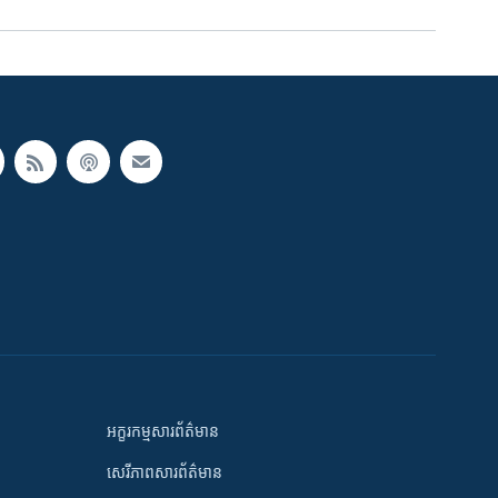
អក្ខរកម្មសារព័ត៌មាន
សេរីភាពសារព័ត៌មាន