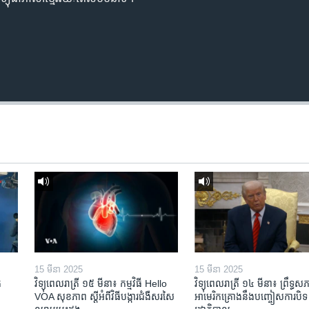
15 មីនា 2025
15 មីនា 2025
​
វិទ្យុពេលរាត្រី ១៥ មីនា៖ កម្មវិធី ​Hello
វិទ្យុពេលរាត្រី ១៤ មីនា៖ ព្រឹទ្ធសភ
VOA សុខភាព ស្ដី​អំពី​វិធី​បង្ការ​ជំងឺ​សរសៃ​
អាមេរិកគ្រោងនឹងបញ្ចៀសការបិទ