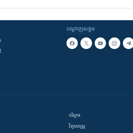
បណ្តាញ​សង្គម
ក
ី
បរិស្ថាន
វិទ្យាសាស្រ្ត