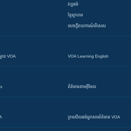
វប្បធម៌
ខ្មែរក្រហម
សេចក្តីរាយការណ៍ពិសេស
ស​​ជាមួយ VOA
VOA Learning English
ts
ព័ត៌មាន​តាម​អ៊ីមែល
OA
ក្រម​​​សីលធម៌​​​អ្នក​​​សារព័ត៌មាន VOA