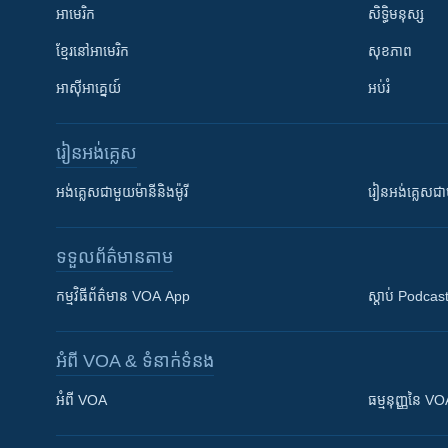
អាមេរិក
សិទ្ធិមនុស្ស
ខ្មែរ​នៅអាមេរិក
សុខភាព
អាស៊ីអាគ្នេយ៍
អប់រំ
រៀន​​អង់គ្លេស
អង់គ្លេស​ជាមួយ​ម៉ានី​និង​ម៉ូរី
រៀន​​​​​​អង់គ្លេ
ទទួល​ព័ត៌មាន​តាម
កម្មវិធី​ព័ត៌មាន VOA App
ស្តាប់ Podcas
អំពី​ VOA & ទំនាក់ទំនង
អំពី​ VOA
ធម្មនុញ្ញ​នៃ V