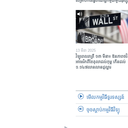
សម្រាប់​ការ​ធ្វើ​ពាណិជ្ជកម្ម​ជាមួយ​រុស្ស៊ី
13 មីនា 2025
វិទ្យុពេលរាត្រី ១៣ មីនា៖ ឱនភាព​ថវិ
អាមេរិក​ពី​ខែ​តុលា​ដល់​កុម្ភៈ​កើន​ដល់​
១.១៤៧​លានលាន​ដុល្លារ
មើល​កម្មវិធី​ទូរទស្សន៍
ចុចស្តាប់កម្មវិធីវិទ្យុ