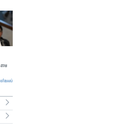
លួនតាម
ូ​ទាំង​អស់