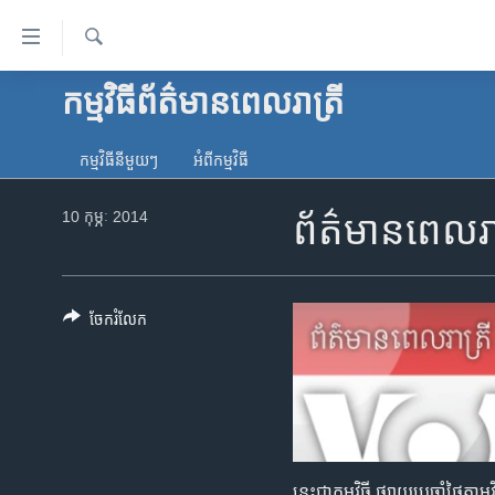
ភ្ជាប់​
ទៅ​
គេហទំព័រ​
ស្វែង​
កម្មវិធី​ព័ត៌មាន​ពេលរាត្រី
កម្ពុជា
រក
ទាក់ទង
អន្តរជាតិ
រំលង​
កម្មវិធី​នីមួយៗ
អំពី​កម្មវិធី​
និង​
អាមេរិក
ចូល​
10 កុម្ភៈ 2014
ព័ត៌មានពេលរ
ចិន
ទៅ​​
ទំព័រ​
ហេឡូវីអូអេ
ព័ត៌មាន​​
កម្ពុជាច្នៃប្រតិដ្ឋ
តែ​
ចែករំលែក
ម្តង
ព្រឹត្តិការណ៍ព័ត៌មាន
រំលង​
ទូរទស្សន៍ / វីដេអូ​
និង​
ចូល​
វិទ្យុ / ផតខាសថ៍
ទៅ​
កម្មវិធីទាំងអស់
ទំព័រ​
នេះជាកម្មវិធី ផ្សាយប្រចាំថ្ងៃត