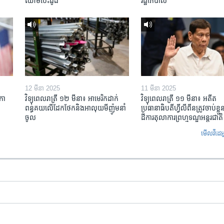
ឈាម​បេះដូង
រដ្ឋាភិបាល
12 មីនា 2025
11 មីនា 2025
កា​
វិទ្យុពេលរាត្រី ១២ មីនា៖ អាមេរិក​ដាក់​
វិទ្យុពេលរាត្រី ១១ មីនា៖ អតីត​
ពន្ធគយ​លើ​ដែកថែក​និង​អាលុយ​មីញ៉ូម​នាំ
ប្រធានាធិបតីហ្វីលីពីន​ត្រូវ​ចាប់ខ្
ចូល
ដីការ​តុលាការ​ព្រហ្មទណ្ឌ​អន្តរជាតិ
មើល​វីដេអ