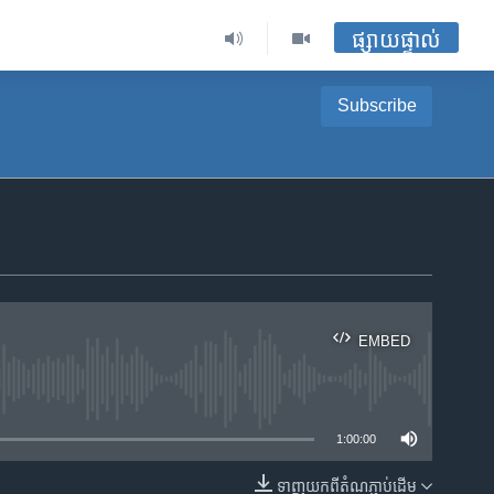
ផ្សាយផ្ទាល់
Subscribe
EMBED
ble
1:00:00
ទាញ​យក​ពី​តំណភ្ជាប់​ដើម