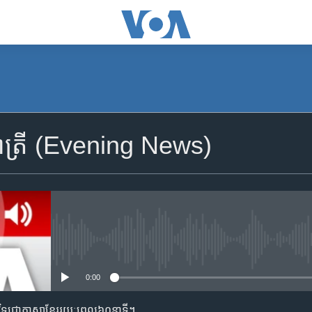
SUBSCRIBE
ាត្រី (Evening News)
Apple Podcasts
YouTube Music
Spotify
No media source currently availa
0:00
ទទួល​​​សេវា​​​ Podcast
ាមវិទ្យុជាភាសាខ្មែររយៈពេល៦០នាទី។