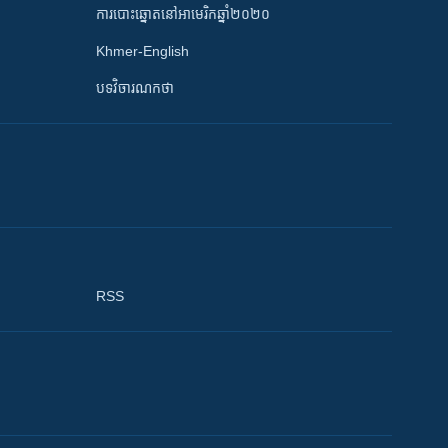
ការបោះឆ្នោតនៅអាមេរិកឆ្នាំ២០២០
Khmer-English
បទវិចារណកថា
RSS