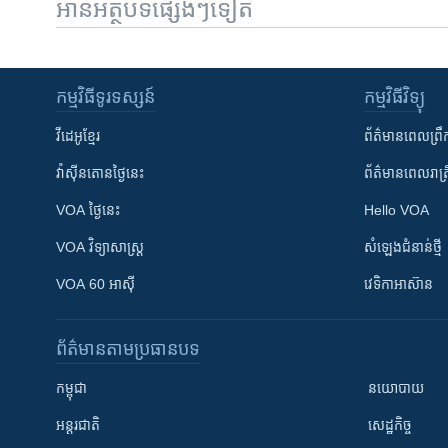
អានអត្ថបទផ្សេងៗទៀត
កម្មវិធី​ទូរទស្សន៍
កម្មវិធី​វិទ្យុ
វីដេអូ​ខ្មែរ
ព័ត៌មាន​ពេល​ព្រឹ
វ៉ាស៊ីនតោន​ថ្ងៃ​នេះ
ព័ត៌មាន​​ពេល​រាត្រ
VOA ថ្ងៃនេះ
Hello VOA
VOA ​វិទ្យាសាស្ត្រ
សំឡេង​ជំនាន់​ថ្មី
VOA 60 អាស៊ី
វេទិកា​អាស៊ាន
ព័ត៌មាន​តាមប្រធានបទ​
កម្ពុជា
នយោបាយ
អន្តរជាតិ
សេដ្ឋកិច្ច