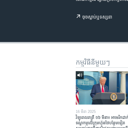
រចនា
សម្ព័ន្ធ​
រំលង​
ចុច​​ស្តាប់​ឬ​ទស្សនា
និង​
ចូល​
ទៅ​
កាន់​
ទំព័រ​
ស្វែង​
កម្មវិធី​នីមួយៗ
រក
16 មីនា 2025
វិទ្យុពេលរាត្រី ១៦ មីនា៖ អាមេរិក​ដាក់
ទណ្ឌកម្ម​លើ​ក្រុមហ៊ុន​ថៃ​បន្ថែម​ទៀត​