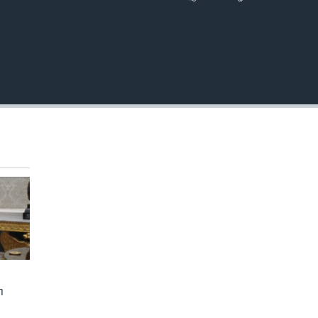
EMBED
ា