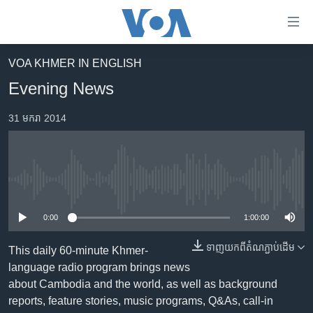
ភ្ជាប់​
ទៅ​
គេហទំព័រ​
VOA KHMER IN ENGLISH
កម្ពុជា
ទាក់ទង
Evening News
រំលង​
អន្តរជាតិ
និង​
31 មករា 2014
អាមេរិក
ចូល​
ទៅ​​
ចិន
ទំព័រ​
ហេឡូវីអូអេ
ព័ត៌មាន​​
No media source currently available
តែ​
កម្ពុជាច្នៃប្រតិដ្ឋ
ម្តង
0:00
1:00:00
ព្រឹត្តិការណ៍ព័ត៌មាន
រំលង​
និង​
ទាញ​យក​ពី​តំណភ្ជាប់​ដើម
ទូរទស្សន៍ / វីដេអូ​
This daily 60-minute Khmer-
ចូល​
language radio program brings news
វិទ្យុ / ផតខាសថ៍
ទៅ​
about Cambodia and the world, as well as background
ទំព័រ​
កម្មវិធីទាំងអស់
reports, feature stories, music programs, Q&As, call-in