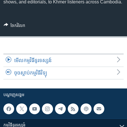
រចនា
shows, and editorials, to Khmer listeners across Cambodia.
សម្ព័ន្ធ​
Khmer English
រំលង​
និង​
បណ្តាញ​សង្គម
ចែករំលែក
ចូល​
ទៅ​
កាន់​
ទំព័រ​
ភាសា
ស្វែង​
មើល​កម្មវិធី​ទូរទស្សន៍
រក
ចុចស្តាប់កម្មវិធីវិទ្យុ
បណ្តាញ​សង្គម
កម្មវិធី​ទូរទស្សន៍