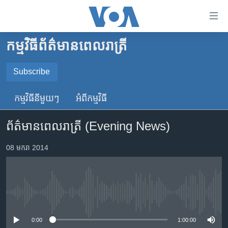
ភ្ជាប់​
ទៅ​
គេហទំព័រ​
កម្មវិធី​ព័ត៌មាន​ពេលរាត្រី
កម្ពុជា
ទាក់ទង
រំលង​
អន្តរជាតិ
Subscribe
និង​
SUBSCRIBE
អាមេរិក
ចូល​
កម្មវិធី​នីមួយៗ
អំពី​កម្មវិធី​
ទៅ​​
ចិន
YouTube Music
ទំព័រ​
ព័ត៌មានពេលរាត្រី (Evening News)
ហេឡូវីអូអេ
ព័ត៌មាន​​
តែ​
កម្ពុជាច្នៃប្រតិដ្ឋ
08 មករា 2014
Spotify
ម្តង
ព្រឹត្តិការណ៍ព័ត៌មាន
រំលង​
ទទួល​​​សេវា​​​ Podcast
និង​
ទូរទស្សន៍ / វីដេអូ​
ចូល​
No media source currently available
វិទ្យុ / ផតខាសថ៍
ទៅ​
ទំព័រ​
កម្មវិធីទាំងអស់
0:00
1:00:00