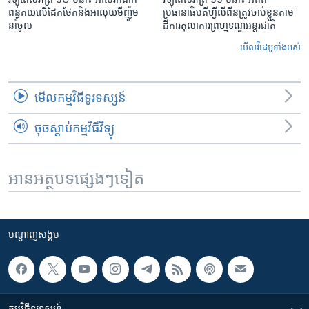
ពន្ធគយ​លើ​ដែកថែក​និង​អាលុយ​មីញ៉ូម​
ប្រធានាធិបតីហ្វីលីពីន​ត្រូវ​ចាប់ខ្លួនតាម
នាំចូល
ដីការ​តុលាការ​ព្រហ្មទណ្ឌ​អន្តរជាតិ
មើល​វីដេអូ​ទាំង​អស់
មើល​កម្មវិធី​ទូរទស្សន៍
ចុចស្តាប់កម្មវិធីវិទ្យុ
អានអត្ថបទផ្សេងៗទៀត
បណ្តាញ​សង្គម
កម្មវិធី​ទូរទស្សន៍