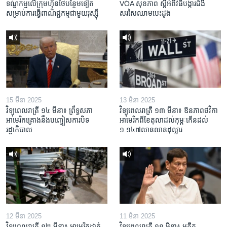
ទណ្ឌកម្ម​លើ​ក្រុមហ៊ុន​ថៃ​បន្ថែម​ទៀត​
VOA សុខភាព ស្ដី​អំពី​វិធី​បង្ការ​ជំងឺ​
សម្រាប់​ការ​ធ្វើ​ពាណិជ្ជកម្ម​ជាមួយ​រុស្ស៊ី
សរសៃ​ឈាម​បេះដូង
15 មីនា 2025
13 មីនា 2025
វិទ្យុពេលរាត្រី ១៤ មីនា៖ ព្រឹទ្ធសភា
វិទ្យុពេលរាត្រី ១៣ មីនា៖ ឱនភាព​ថវិកា​
អាមេរិកគ្រោងនឹងបញ្ចៀសការបិទ
អាមេរិក​ពី​ខែ​តុលា​ដល់​កុម្ភៈ​កើន​ដល់​
រដ្ឋាភិបាល
១.១៤៧​លានលាន​ដុល្លារ
12 មីនា 2025
11 មីនា 2025
វិទ្យុពេលរាត្រី ១២ មីនា៖ អាមេរិក​ដាក់​
វិទ្យុពេលរាត្រី ១១ មីនា៖ អតីត​