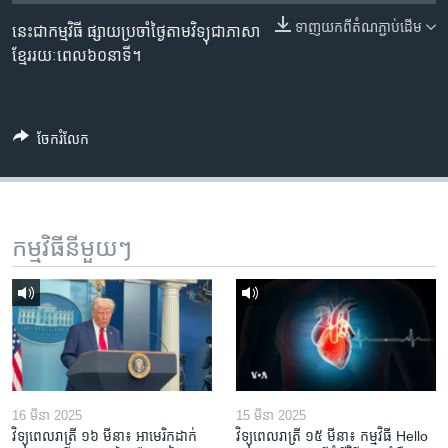
រចនា
សម្ព័ន្ធ​
ទាញ​យក​ពី​តំណភ្ជាប់​ដើម
នេះជាកម្មវិធី ផ្សាយប្រចាំថ្ងៃតាមវិទ្យុជាភាសា
Khmer English
រំលង​
ខ្មែររយៈពេល៦០នាទី។
និង​
បណ្តាញ​សង្គម
ចូល​
ទៅ​
ចែករំលែក
កាន់​
ទំព័រ​
ភាសា
ស្វែង​
រក
កម្មវិធី​នីមួយៗ
16 មីនា 2025
15 មីនា 2025
វិទ្យុពេលរាត្រី ១៦ មីនា៖ អាមេរិក​ដាក់​
វិទ្យុពេលរាត្រី ១៥ មីនា៖ កម្មវិធី ​Hello