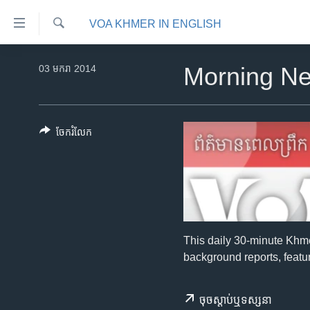
ភ្ជាប់​
VOA KHMER IN ENGLISH
ទៅ​
គេហទំព័រ​
ស្វែង​
កម្ពុជា
រក
03 មករា 2014
Morning N
ទាក់ទង
អន្តរជាតិ
រំលង​
និង​
អាមេរិក
ចូល​
ចែករំលែក
ចិន
ទៅ​​
ទំព័រ​
ហេឡូវីអូអេ
ព័ត៌មាន​​
កម្ពុជាច្នៃប្រតិដ្ឋ
តែ​
ម្តង
ព្រឹត្តិការណ៍ព័ត៌មាន
រំលង​
ទូរទស្សន៍ / វីដេអូ​
This daily 30-minute Khm
និង​
background reports, featur
ចូល​
វិទ្យុ / ផតខាសថ៍
ទៅ​
កម្មវិធីទាំងអស់
ទំព័រ​
ចុច​​ស្តាប់​ឬ​ទស្សនា