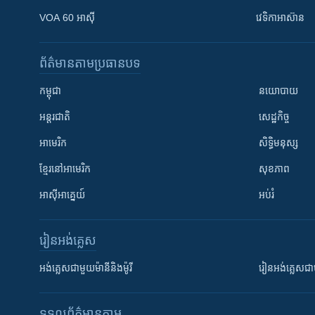
VOA 60 អាស៊ី
វេទិកា​អាស៊ាន
ព័ត៌មាន​តាមប្រធានបទ​
កម្ពុជា
នយោបាយ
អន្តរជាតិ
សេដ្ឋកិច្ច
អាមេរិក
សិទ្ធិមនុស្ស
ខ្មែរ​នៅអាមេរិក
សុខភាព
អាស៊ីអាគ្នេយ៍
អប់រំ
រៀន​​អង់គ្លេស
អង់គ្លេស​ជាមួយ​ម៉ានី​និង​ម៉ូរី
រៀន​​​​​​អង់គ្លេ
ទទួល​ព័ត៌មាន​តាម