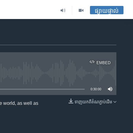
ផ្សាយផ្ទាល់
EMBED
ble
0:30:00
ទាញ​យក​ពី​តំណភ្ជាប់​ដើម
 world, as well as
EMBED