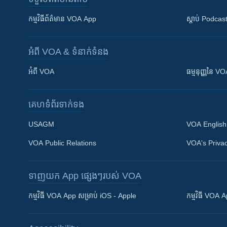
កម្មវិធី​ព័ត៌មាន VOA App
ស្តាប់ Podcas
អំពី​ VOA & ទំនាក់ទំនង
អំពី​ VOA
ធម្មនុញ្ញ​នៃ V
គេហទំព័រ​​ទាក់ទង
USAGM
VOA English
VOA Public Relations
VOA's Privac
ទាញយក​ App ផ្សេងៗ​របស់​ VOA
Khmer English
កម្មវិធី​ VOA App សម្រាប់ iOS - Apple
កម្មវិធី​ VOA
បណ្តាញ​សង្គម