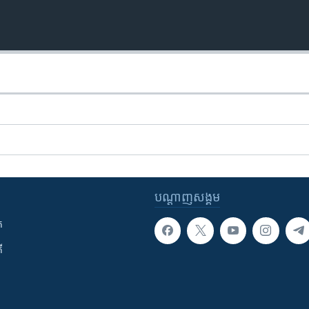
បណ្តាញ​សង្គម
ក
ី