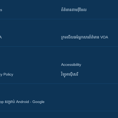
ts
ព័ត៌មាន​តាម​អ៊ីមែល
OA
ក្រម​​​សីលធម៌​​​អ្នក​​​សារព័ត៌មាន VOA
Accessibility
y Policy
វិទ្យុ​អាស៊ី​សេរី
 App សម្រាប់ Android - Google