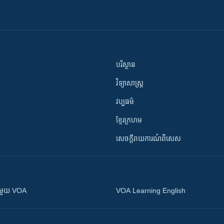
បរិស្ថាន
វិទ្យាសាស្រ្ត
វប្បធម៌
ខ្មែរក្រហម
សេចក្តីរាយការណ៍ពិសេស
ស​​ជាមួយ VOA
VOA Learning English