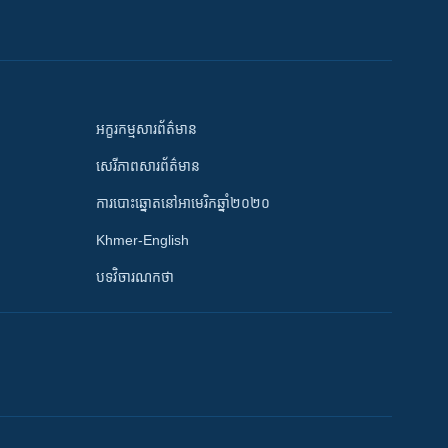
អក្ខរកម្មសារព័ត៌មាន
សេរីភាពសារព័ត៌មាន
ការបោះឆ្នោតនៅអាមេរិកឆ្នាំ២០២០
Khmer-English
បទវិចារណកថា