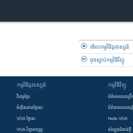
រចនា
សម្ព័ន្ធ​
រំលង​
និង​
ចូល​
ទៅ​
កាន់​
មើល​កម្មវិធី​ទូរទស្សន៍
ទំព័រ​
ស្វែង​
ចុចស្តាប់កម្មវិធីវិទ្យុ
រក
កម្មវិធី​ទូរទស្សន៍
កម្មវិធី​វិទ្យុ
វីដេអូ​ខ្មែរ
ព័ត៌មាន​ពេល​ព្រឹ
វ៉ាស៊ីនតោន​ថ្ងៃ​នេះ
ព័ត៌មាន​​ពេល​រាត្រ
VOA ថ្ងៃនេះ
Hello VOA
VOA ​វិទ្យាសាស្ត្រ
សំឡេង​ជំនាន់​ថ្មី