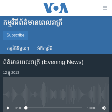
ភ្ជាប់​
ទៅ​
គេហទំព័រ​
កម្មវិធី​ព័ត៌មាន​ពេលរាត្រី
កម្ពុជា
ទាក់ទង
រំលង​
អន្តរជាតិ
Subscribe
និង​
SUBSCRIBE
អាមេរិក
ចូល​
កម្មវិធី​នីមួយៗ
អំពី​កម្មវិធី​
ទៅ​​
ចិន
YouTube Music
ទំព័រ​
ព័ត៌មានពេលរាត្រី (Evening News)
ហេឡូវីអូអេ
ព័ត៌មាន​​
តែ​
កម្ពុជាច្នៃប្រតិដ្ឋ
12 ធ្នូ 2013
Spotify
ម្តង
ព្រឹត្តិការណ៍ព័ត៌មាន
រំលង​
ទទួល​​​សេវា​​​ Podcast
និង​
ទូរទស្សន៍ / វីដេអូ​
ចូល​
No media source currently available
វិទ្យុ / ផតខាសថ៍
ទៅ​
ទំព័រ​
កម្មវិធីទាំងអស់
0:00
1:00:00