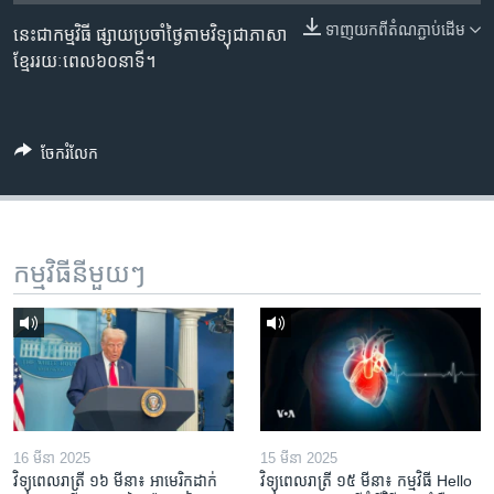
រចនា
សម្ព័ន្ធ​
ទាញ​យក​ពី​តំណភ្ជាប់​ដើម
នេះជាកម្មវិធី ផ្សាយប្រចាំថ្ងៃតាមវិទ្យុជាភាសា
Khmer English
រំលង​
ខ្មែររយៈពេល៦០នាទី។
និង​
បណ្តាញ​សង្គម
ចូល​
ទៅ​
ចែករំលែក
កាន់​
ទំព័រ​
ភាសា
ស្វែង​
រក
កម្មវិធី​នីមួយៗ
16 មីនា 2025
15 មីនា 2025
វិទ្យុពេលរាត្រី ១៦ មីនា៖ អាមេរិក​ដាក់​
វិទ្យុពេលរាត្រី ១៥ មីនា៖ កម្មវិធី ​Hello