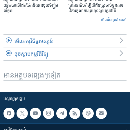
ពន្ធគយ​លើ​ដែកថែក​និង​អាលុយ​មីញ៉ូម​
ប្រធានាធិបតីហ្វីលីពីន​ត្រូវ​ចាប់ខ្លួនតាម
នាំចូល
ដីការ​តុលាការ​ព្រហ្មទណ្ឌ​អន្តរជាតិ
មើល​វីដេអូ​ទាំង​អស់
មើល​កម្មវិធី​ទូរទស្សន៍
ចុចស្តាប់កម្មវិធីវិទ្យុ
អានអត្ថបទផ្សេងៗទៀត
បណ្តាញ​សង្គម
កម្មវិធី​ទូរទស្សន៍