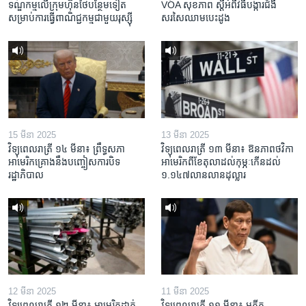
ទណ្ឌកម្ម​លើ​ក្រុមហ៊ុន​ថៃ​បន្ថែម​ទៀត​
VOA សុខភាព ស្ដី​អំពី​វិធី​បង្ការ​ជំងឺ​
សម្រាប់​ការ​ធ្វើ​ពាណិជ្ជកម្ម​ជាមួយ​រុស្ស៊ី
សរសៃ​ឈាម​បេះដូង
15 មីនា 2025
13 មីនា 2025
វិទ្យុពេលរាត្រី ១៤ មីនា៖ ព្រឹទ្ធសភា
វិទ្យុពេលរាត្រី ១៣ មីនា៖ ឱនភាព​ថវិកា​
អាមេរិកគ្រោងនឹងបញ្ចៀសការបិទ
អាមេរិក​ពី​ខែ​តុលា​ដល់​កុម្ភៈ​កើន​ដល់​
រដ្ឋាភិបាល
១.១៤៧​លានលាន​ដុល្លារ
12 មីនា 2025
11 មីនា 2025
វិទ្យុពេលរាត្រី ១២ មីនា៖ អាមេរិក​ដាក់​
វិទ្យុពេលរាត្រី ១១ មីនា៖ អតីត​