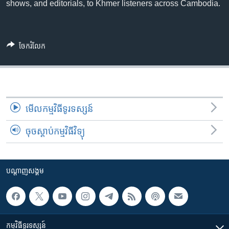
រចនា
shows, and editorials, to Khmer listeners across Cambodia.
សម្ព័ន្ធ​
Khmer English
រំលង​
និង​
បណ្តាញ​សង្គម
ចែករំលែក
ចូល​
ទៅ​
កាន់​
ទំព័រ​
ភាសា
ស្វែង​
មើល​កម្មវិធី​ទូរទស្សន៍
រក
ចុចស្តាប់កម្មវិធីវិទ្យុ
បណ្តាញ​សង្គម
កម្មវិធី​ទូរទស្សន៍