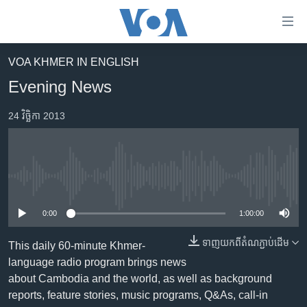
ភ្ជាប់​
ទៅ​
គេហទំព័រ​
VOA KHMER IN ENGLISH
កម្ពុជា
ទាក់ទង
Evening News
រំលង​
អន្តរជាតិ
និង​
24 វិច្ឆិកា 2013
អាមេរិក
ចូល​
ទៅ​​
ចិន
ទំព័រ​
ហេឡូវីអូអេ
ព័ត៌មាន​​
No media source currently available
តែ​
កម្ពុជាច្នៃប្រតិដ្ឋ
ម្តង
0:00
1:00:00
ព្រឹត្តិការណ៍ព័ត៌មាន
រំលង​
និង​
ទាញ​យក​ពី​តំណភ្ជាប់​ដើម
ទូរទស្សន៍ / វីដេអូ​
This daily 60-minute Khmer-
ចូល​
language radio program brings news
វិទ្យុ / ផតខាសថ៍
ទៅ​
about Cambodia and the world, as well as background
ទំព័រ​
កម្មវិធីទាំងអស់
reports, feature stories, music programs, Q&As, call-in