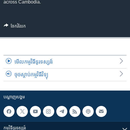
រចនា
across Cambodia.
សម្ព័ន្ធ​
Khmer English
រំលង​
និង​
បណ្តាញ​សង្គម
ចែករំលែក
ចូល​
ទៅ​
កាន់​
ទំព័រ​
ភាសា
ស្វែង​
មើល​កម្មវិធី​ទូរទស្សន៍
រក
ចុចស្តាប់កម្មវិធីវិទ្យុ
បណ្តាញ​សង្គម
កម្មវិធី​ទូរទស្សន៍