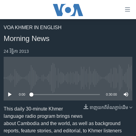
ភ្ជាប់​
ទៅ​
គេហទំព័រ​
VOA KHMER IN ENGLISH
កម្ពុជា
ទាក់ទង
Morning News
រំលង​
អន្តរជាតិ
និង​
24 វិច្ឆិកា 2013
អាមេរិក
ចូល​
ទៅ​​
ចិន
ទំព័រ​
ហេឡូវីអូអេ
ព័ត៌មាន​​
No media source currently available
តែ​
កម្ពុជាច្នៃប្រតិដ្ឋ
ម្តង
0:00
0:30:00
ព្រឹត្តិការណ៍ព័ត៌មាន
រំលង​
និង​
ទាញ​យក​ពី​តំណភ្ជាប់​ដើម
ទូរទស្សន៍ / វីដេអូ​
This daily 30-minute Khmer
ចូល​
language radio program brings news
វិទ្យុ / ផតខាសថ៍
ទៅ​
about Cambodia and the world, as well as background
ទំព័រ​
កម្មវិធីទាំងអស់
reports, feature stories, and editorial, to Khmer listeners