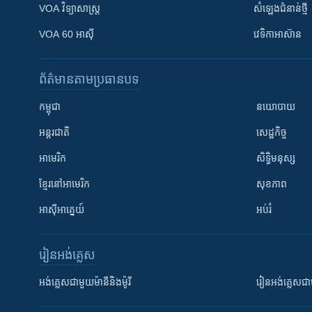
VOA ​វិទ្យាសាស្ត្រ
សំឡេង​ជំនាន់​ថ្មី
VOA 60 អាស៊ី
វេទិកា​អាស៊ាន
ព័ត៌មាន​តាមប្រធានបទ​
កម្ពុជា
នយោបាយ
អន្តរជាតិ
សេដ្ឋកិច្ច
អាមេរិក
សិទ្ធិមនុស្ស
ខ្មែរ​នៅអាមេរិក
សុខភាព
អាស៊ីអាគ្នេយ៍
អប់រំ
រៀន​​អង់គ្លេស
អង់គ្លេស​ជាមួយ​ម៉ានី​និង​ម៉ូរី
រៀន​​​​​​អង់គ្លេ