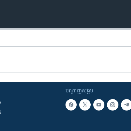
បណ្តាញ​សង្គម
ក
ី