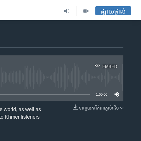
ផ្សាយផ្ទាល់
EMBED
ble
1:00:00
ទាញ​យក​ពី​តំណភ្ជាប់​ដើម
 world, as well as
EMBED
 to Khmer listeners