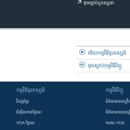
រចនា
ចុច​​ស្តាប់​ឬ​ទស្សនា
សម្ព័ន្ធ​
រំលង​
និង​
ចូល​
ទៅ​
កាន់​
ទំព័រ​
មើល​កម្មវិធី​ទូរទស្សន៍
ស្វែង​
រក
ចុចស្តាប់កម្មវិធីវិទ្យុ
កម្មវិធី​ទូរទស្សន៍
កម្មវិធី​វិទ្យុ
វីដេអូ​ខ្មែរ
ព័ត៌មាន​ពេល​ព្រឹ
វ៉ាស៊ីនតោន​ថ្ងៃ​នេះ
ព័ត៌មាន​​ពេល​រាត្រ
VOA ថ្ងៃនេះ
Hello VOA