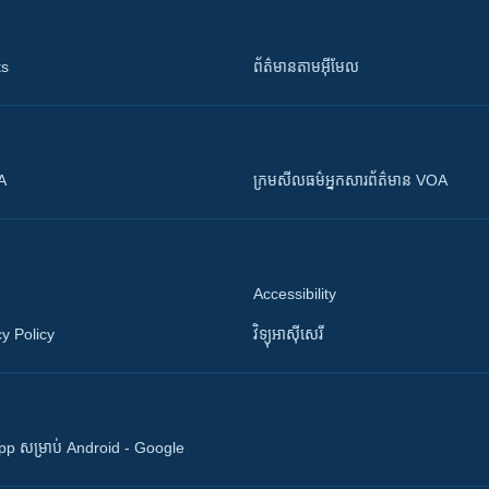
ts
ព័ត៌មាន​តាម​អ៊ីមែល
OA
ក្រម​​​សីលធម៌​​​អ្នក​​​សារព័ត៌មាន VOA
Accessibility
y Policy
វិទ្យុ​អាស៊ី​សេរី
 App សម្រាប់ Android - Google