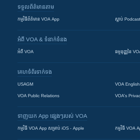
ទទួល​ព័ត៌មាន​តាម
កម្មវិធី​ព័ត៌មាន VOA App
ស្តាប់ Podcas
អំពី​ VOA & ទំនាក់ទំនង
អំពី​ VOA
ធម្មនុញ្ញ​នៃ V
គេហទំព័រ​​ទាក់ទង
USAGM
VOA English
VOA Public Relations
VOA's Privac
ទាញយក​ App ផ្សេងៗ​របស់​ VOA
Khmer English
កម្មវិធី​ VOA App សម្រាប់ iOS - Apple
កម្មវិធី​ VOA
បណ្តាញ​សង្គម