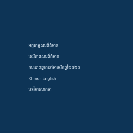
អក្ខរកម្មសារព័ត៌មាន
សេរីភាពសារព័ត៌មាន
ការបោះឆ្នោតនៅអាមេរិកឆ្នាំ២០២០
Khmer-English
បទវិចារណកថា