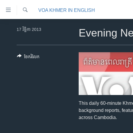
ភ្ជាប់​
VOA KHMER IN ENGLISH
ទៅ​
គេហទំព័រ​
ស្វែង​
កម្ពុជា
រក
17 វិច្ឆិកា 2013
Evening N
ទាក់ទង
អន្តរជាតិ
រំលង​
និង​
អាមេរិក
ចូល​
ចែករំលែក
ចិន
ទៅ​​
ទំព័រ​
ហេឡូវីអូអេ
ព័ត៌មាន​​
កម្ពុជាច្នៃប្រតិដ្ឋ
តែ​
ម្តង
ព្រឹត្តិការណ៍ព័ត៌មាន
រំលង​
ទូរទស្សន៍ / វីដេអូ​
This daily 60-minute Khm
និង​
background reports, featur
ចូល​
វិទ្យុ / ផតខាសថ៍
across Cambodia.
ទៅ​
កម្មវិធីទាំងអស់
ទំព័រ​