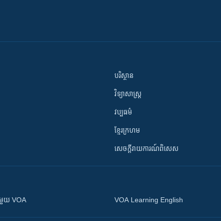
បរិស្ថាន
វិទ្យាសាស្រ្ត
វប្បធម៌
ខ្មែរក្រហម
សេចក្តីរាយការណ៍ពិសេស
ស​​ជាមួយ VOA
VOA Learning English