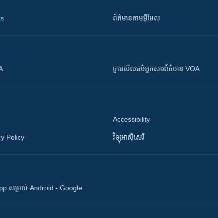
ts
ព័ត៌មាន​តាម​អ៊ីមែល
OA
ក្រម​​​សីលធម៌​​​អ្នក​​​សារព័ត៌មាន VOA
Accessibility
y Policy
វិទ្យុ​អាស៊ី​សេរី
 App សម្រាប់ Android - Google