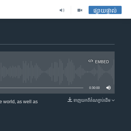
ផ្សាយផ្ទាល់
EMBED
ble
0:30:00
ទាញ​យក​ពី​តំណភ្ជាប់​ដើម
 world, as well as
EMBED