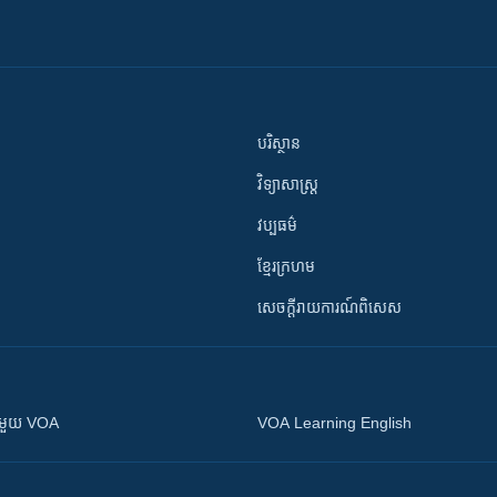
បរិស្ថាន
វិទ្យាសាស្រ្ត
វប្បធម៌
ខ្មែរក្រហម
សេចក្តីរាយការណ៍ពិសេស
ស​​ជាមួយ VOA
VOA Learning English