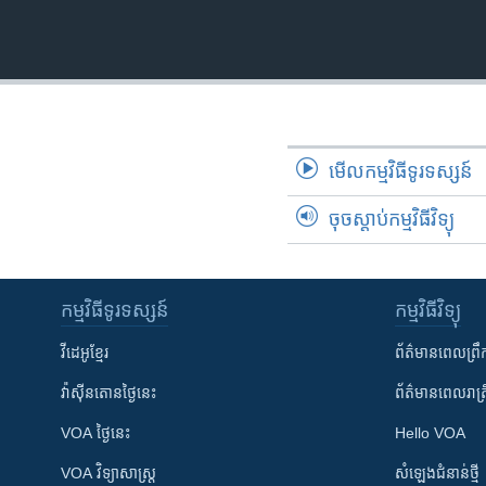
រចនា
សម្ព័ន្ធ​
រំលង​
និង​
ចូល​
ទៅ​
កាន់​
មើល​កម្មវិធី​ទូរទស្សន៍
ទំព័រ​
ស្វែង​
ចុចស្តាប់កម្មវិធីវិទ្យុ
រក
កម្មវិធី​ទូរទស្សន៍
កម្មវិធី​វិទ្យុ
វីដេអូ​ខ្មែរ
ព័ត៌មាន​ពេល​ព្រឹ
វ៉ាស៊ីនតោន​ថ្ងៃ​នេះ
ព័ត៌មាន​​ពេល​រាត្រ
VOA ថ្ងៃនេះ
Hello VOA
VOA ​វិទ្យាសាស្ត្រ
សំឡេង​ជំនាន់​ថ្មី