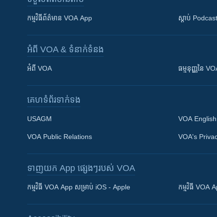
កម្មវិធី​ព័ត៌មាន VOA App
ស្តាប់ Podcas
អំពី​ VOA & ទំនាក់ទំនង
អំពី​ VOA
ធម្មនុញ្ញ​នៃ V
គេហទំព័រ​​ទាក់ទង
USAGM
VOA English
VOA Public Relations
VOA's Privac
ទាញយក​ App ផ្សេងៗ​របស់​ VOA
Khmer English
កម្មវិធី​ VOA App សម្រាប់ iOS - Apple
កម្មវិធី​ VOA
បណ្តាញ​សង្គម