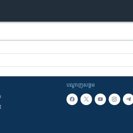
បណ្តាញ​សង្គម
ក
ី