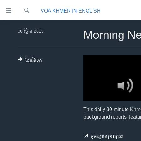
ភ្ជាប់​
VOA KHMER IN ENGLISH
ទៅ​
គេហទំព័រ​
ស្វែង​
កម្ពុជា
រក
06 វិច្ឆិកា 2013
Morning N
ទាក់ទង
អន្តរជាតិ
រំលង​
និង​
អាមេរិក
ចូល​
ចែករំលែក
ចិន
ទៅ​​
ទំព័រ​
ហេឡូវីអូអេ
ព័ត៌មាន​​
កម្ពុជាច្នៃប្រតិដ្ឋ
តែ​
ម្តង
ព្រឹត្តិការណ៍ព័ត៌មាន
រំលង​
ទូរទស្សន៍ / វីដេអូ​
This daily 30-minute Khm
និង​
background reports, featur
ចូល​
វិទ្យុ / ផតខាសថ៍
ទៅ​
កម្មវិធីទាំងអស់
ទំព័រ​
ចុច​​ស្តាប់​ឬ​ទស្សនា