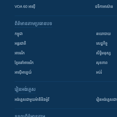
VOA 60 អាស៊ី
វេទិកា​អាស៊ាន
ព័ត៌មាន​តាមប្រធានបទ​
កម្ពុជា
នយោបាយ
អន្តរជាតិ
សេដ្ឋកិច្ច
អាមេរិក
សិទ្ធិមនុស្ស
ខ្មែរ​នៅអាមេរិក
សុខភាព
អាស៊ីអាគ្នេយ៍
អប់រំ
រៀន​​អង់គ្លេស
អង់គ្លេស​ជាមួយ​ម៉ានី​និង​ម៉ូរី
រៀន​​​​​​អង់គ្លេ
ទទួល​ព័ត៌មាន​តាម