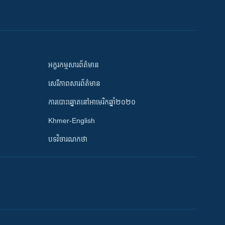
អក្ខរកម្មសារព័ត៌មាន
សេរីភាពសារព័ត៌មាន
ការបោះឆ្នោតនៅអាមេរិកឆ្នាំ២០២០
Khmer-English
បទវិចារណកថា