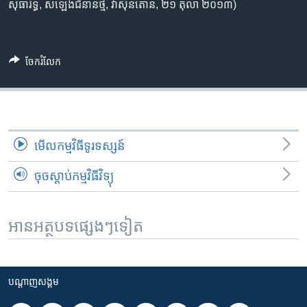
រចនា
សុធារិទ្ធ,​ សំឡេង​ជំនាន់​ថ្មី, ​វ៉ាស៊ីនតោន, ២១ តុលា ២០១៣)
សម្ព័ន្ធ​
Khmer English
រំលង​
និង​
បណ្តាញ​សង្គម
ចែករំលែក
ចូល​
ទៅ​
កាន់​
ទំព័រ​
ភាសា
ស្វែង​
មើល​កម្មវិធី​ទូរទស្សន៍
រក
ចុចស្តាប់កម្មវិធីវិទ្យុ
អានអត្ថបទផ្សេងៗទៀត
បណ្តាញ​សង្គម