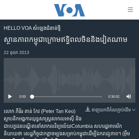
ភ្ជាប់​
ទៅ​
គេហទំព័រ​
HELLO VOA សំឡេង​ជំនាន់​ថ្មី
កម្ពុជា
ទាក់ទង
ស្ថានភាព​កម្ពុជា​ក្រោម​ឥទ្ធិពល​ចិន​និង​វៀតណាម
រំលង​
អន្តរជាតិ
និង​
22 តុលា 2013
អាមេរិក
ចូល​
ទៅ​​
ចិន
ទំព័រ​
ហេឡូវីអូអេ
ព័ត៌មាន​​
No media source currently available
តែ​
កម្ពុជាច្នៃប្រតិដ្ឋ
ម្តង
0:00
0:30:02
ព្រឹត្តិការណ៍ព័ត៌មាន
រំលង​
និង​
ទាញ​យក​ពី​តំណភ្ជាប់​ដើម
ទូរទស្សន៍ / វីដេអូ​
លោក ភីធ័រ តាន់ កែវ (Peter Tan Keo)
ចូល​
ស្ថាបនិក​អង្គការ​យុទ្ធសាស្ត្រ​សាកល​អាស៊ី និង​
វិទ្យុ / ផតខាសថ៍
ទៅ​
ជា​បេក្ខជន​បណ្ឌិត​នៅ​សាកលវិទ្យាល័យColumbia សហរដ្ឋ​អាមេរិក​
ទំព័រ​
កម្មវិធីទាំងអស់
និយាយ​ថា សេដ្ឋកិច្ច​ជា​កត្តា​ចម្បង​សម្រាប់​កម្ពុជា​ដើម្បី​ឯករាជ្យភាព។ (អ៊ឹម