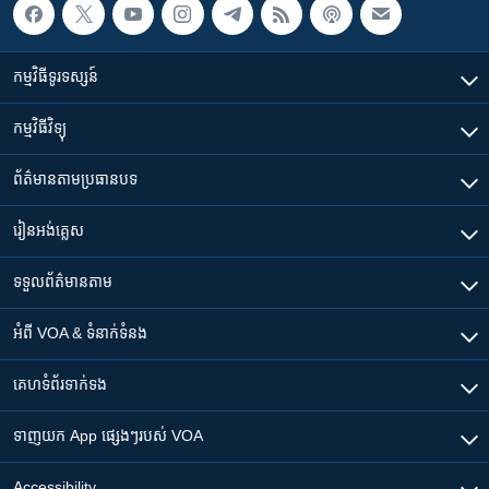
កម្មវិធី​ទូរទស្សន៍
កម្មវិធី​វិទ្យុ
ព័ត៌មាន​តាមប្រធានបទ​
រៀន​​អង់គ្លេស
ទទួល​ព័ត៌មាន​តាម
អំពី​ VOA & ទំនាក់ទំនង
គេហទំព័រ​​ទាក់ទង
ទាញយក​ App ផ្សេងៗ​របស់​ VOA
Accessibility