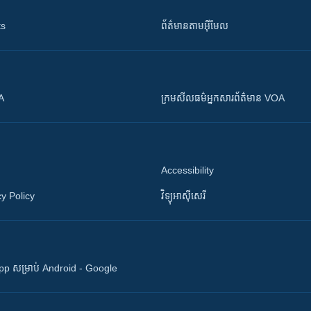
ts
ព័ត៌មាន​តាម​អ៊ីមែល
OA
ក្រម​​​សីលធម៌​​​អ្នក​​​សារព័ត៌មាន VOA
Accessibility
y Policy
វិទ្យុ​អាស៊ី​សេរី
 App សម្រាប់ Android - Google