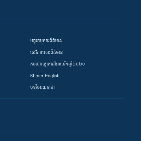
អក្ខរកម្មសារព័ត៌មាន
សេរីភាពសារព័ត៌មាន
ការបោះឆ្នោតនៅអាមេរិកឆ្នាំ២០២០
Khmer-English
បទវិចារណកថា