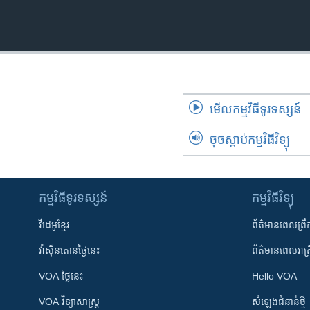
រចនា
សម្ព័ន្ធ​
រំលង​
និង​
ចូល​
ទៅ​
កាន់​
មើល​កម្មវិធី​ទូរទស្សន៍
ទំព័រ​
ស្វែង​
ចុចស្តាប់កម្មវិធីវិទ្យុ
រក
កម្មវិធី​ទូរទស្សន៍
កម្មវិធី​វិទ្យុ
វីដេអូ​ខ្មែរ
ព័ត៌មាន​ពេល​ព្រឹ
វ៉ាស៊ីនតោន​ថ្ងៃ​នេះ
ព័ត៌មាន​​ពេល​រាត្រ
VOA ថ្ងៃនេះ
Hello VOA
VOA ​វិទ្យាសាស្ត្រ
សំឡេង​ជំនាន់​ថ្មី