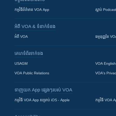
កម្មវិធី​ព័ត៌មាន VOA App
ស្តាប់ Podcas
អំពី​ VOA & ទំនាក់ទំនង
អំពី​ VOA
ធម្មនុញ្ញ​នៃ V
គេហទំព័រ​​ទាក់ទង
USAGM
VOA English
VOA Public Relations
VOA's Privac
ទាញយក​ App ផ្សេងៗ​របស់​ VOA
Khmer English
កម្មវិធី​ VOA App សម្រាប់ iOS - Apple
កម្មវិធី​ VOA
បណ្តាញ​សង្គម