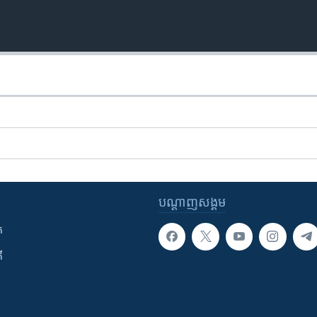
បណ្តាញ​សង្គម
ក
ី