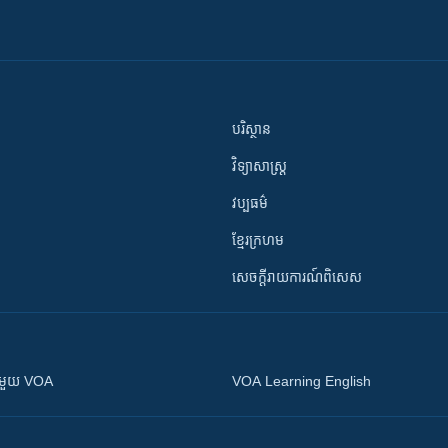
បរិស្ថាន
វិទ្យាសាស្រ្ត
វប្បធម៌
ខ្មែរក្រហម
សេចក្តីរាយការណ៍ពិសេស
ស​​ជាមួយ VOA
VOA Learning English