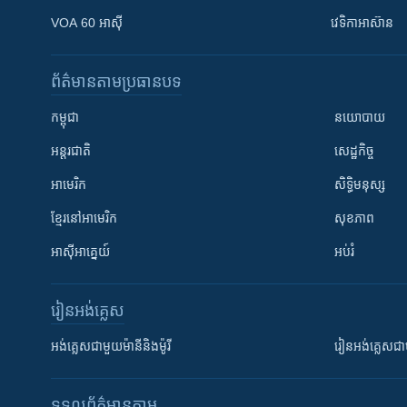
VOA 60 អាស៊ី
វេទិកា​អាស៊ាន
ព័ត៌មាន​តាមប្រធានបទ​
កម្ពុជា
នយោបាយ
អន្តរជាតិ
សេដ្ឋកិច្ច
អាមេរិក
សិទ្ធិមនុស្ស
ខ្មែរ​នៅអាមេរិក
សុខភាព
អាស៊ីអាគ្នេយ៍
អប់រំ
រៀន​​អង់គ្លេស
អង់គ្លេស​ជាមួយ​ម៉ានី​និង​ម៉ូរី
រៀន​​​​​​អង់គ្លេ
ទទួល​ព័ត៌មាន​តាម