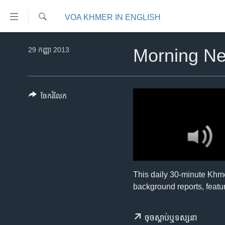
ភ្ជាប់​
VOA KHMER IN ENGLISH
ទៅ​
គេហទំព័រ​
ស្វែង​
កម្ពុជា
រក
29 កញ្ញា 2013
Morning N
ទាក់ទង
អន្តរជាតិ
រំលង​
និង​
អាមេរិក
ចូល​
ចែករំលែក
ចិន
ទៅ​​
ទំព័រ​
ហេឡូវីអូអេ
ព័ត៌មាន​​
កម្ពុជាច្នៃប្រតិដ្ឋ
តែ​
ម្តង
ព្រឹត្តិការណ៍ព័ត៌មាន
រំលង​
ទូរទស្សន៍ / វីដេអូ​
This daily 30-minute Khm
និង​
background reports, featur
ចូល​
វិទ្យុ / ផតខាសថ៍
ទៅ​
កម្មវិធីទាំងអស់
ទំព័រ​
ចុច​​ស្តាប់​ឬ​ទស្សនា