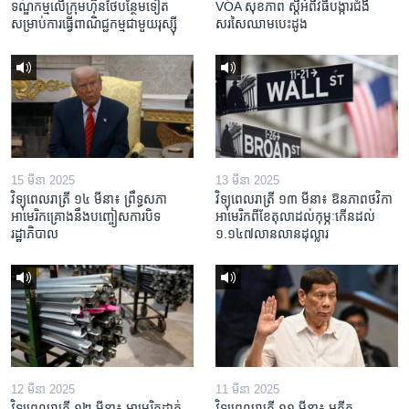
ទណ្ឌកម្ម​លើ​ក្រុមហ៊ុន​ថៃ​បន្ថែម​ទៀត​
VOA សុខភាព ស្ដី​អំពី​វិធី​បង្ការ​ជំងឺ​
សម្រាប់​ការ​ធ្វើ​ពាណិជ្ជកម្ម​ជាមួយ​រុស្ស៊ី
សរសៃ​ឈាម​បេះដូង
15 មីនា 2025
13 មីនា 2025
វិទ្យុពេលរាត្រី ១៤ មីនា៖ ព្រឹទ្ធសភា
វិទ្យុពេលរាត្រី ១៣ មីនា៖ ឱនភាព​ថវិកា​
អាមេរិកគ្រោងនឹងបញ្ចៀសការបិទ
អាមេរិក​ពី​ខែ​តុលា​ដល់​កុម្ភៈ​កើន​ដល់​
រដ្ឋាភិបាល
១.១៤៧​លានលាន​ដុល្លារ
12 មីនា 2025
11 មីនា 2025
វិទ្យុពេលរាត្រី ១២ មីនា៖ អាមេរិក​ដាក់​
វិទ្យុពេលរាត្រី ១១ មីនា៖ អតីត​