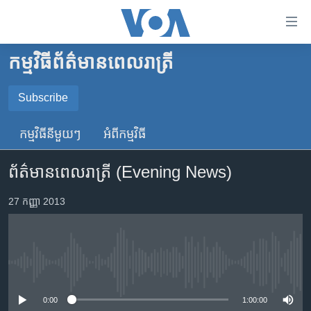
ភ្ជាប់​
ទៅ​
គេហទំព័រ​
កម្មវិធី​ព័ត៌មាន​ពេលរាត្រី
កម្ពុជា
ទាក់ទង
រំលង​
អន្តរជាតិ
Subscribe
និង​
SUBSCRIBE
អាមេរិក
ចូល​
កម្មវិធី​នីមួយៗ
អំពី​កម្មវិធី​
ទៅ​​
ចិន
YouTube Music
ទំព័រ​
ព័ត៌មានពេលរាត្រី (Evening News)
ហេឡូវីអូអេ
ព័ត៌មាន​​
តែ​
កម្ពុជាច្នៃប្រតិដ្ឋ
27 កញ្ញា 2013
Spotify
ម្តង
ព្រឹត្តិការណ៍ព័ត៌មាន
រំលង​
ទទួល​​​សេវា​​​ Podcast
និង​
ទូរទស្សន៍ / វីដេអូ​
ចូល​
No media source currently available
វិទ្យុ / ផតខាសថ៍
ទៅ​
ទំព័រ​
កម្មវិធីទាំងអស់
0:00
1:00:00