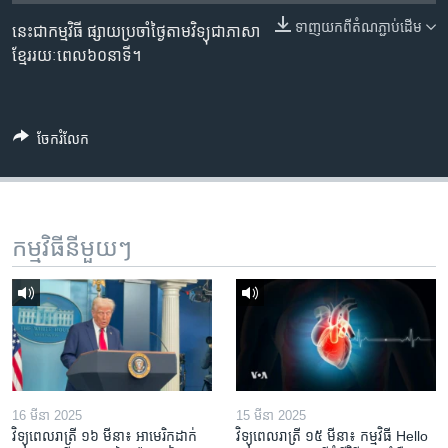
រចនា
សម្ព័ន្ធ​
ទាញ​យក​ពី​តំណភ្ជាប់​ដើម
នេះជាកម្មវិធី ផ្សាយប្រចាំថ្ងៃតាមវិទ្យុជាភាសា
Khmer English
រំលង​
ខ្មែររយៈពេល៦០នាទី។
និង​
បណ្តាញ​សង្គម
ចូល​
ទៅ​
ចែករំលែក
កាន់​
ទំព័រ​
ភាសា
ស្វែង​
រក
កម្មវិធី​នីមួយៗ
16 មីនា 2025
15 មីនា 2025
វិទ្យុពេលរាត្រី ១៦ មីនា៖ អាមេរិក​ដាក់​
វិទ្យុពេលរាត្រី ១៥ មីនា៖ កម្មវិធី ​Hello