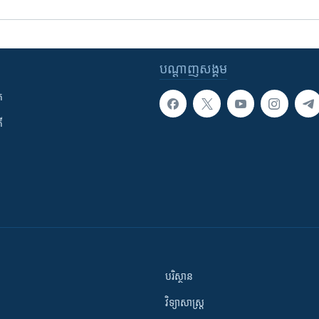
បណ្តាញ​សង្គម
ក
ី
បរិស្ថាន
វិទ្យាសាស្រ្ត