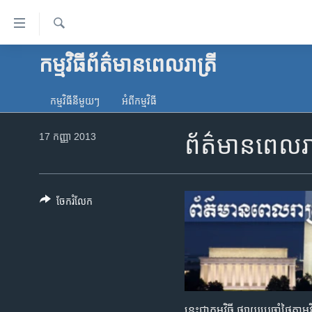
ភ្ជាប់​
ទៅ​
គេហទំព័រ​
ស្វែង​
កម្មវិធី​ព័ត៌មាន​ពេលរាត្រី
កម្ពុជា
រក
ទាក់ទង
អន្តរជាតិ
រំលង​
កម្មវិធី​នីមួយៗ
អំពី​កម្មវិធី​
និង​
អាមេរិក
ចូល​
17 កញ្ញា 2013
ព័ត៌មានពេលរ
ចិន
ទៅ​​
ទំព័រ​
ហេឡូវីអូអេ
ព័ត៌មាន​​
កម្ពុជាច្នៃប្រតិដ្ឋ
តែ​
ចែករំលែក
ម្តង
ព្រឹត្តិការណ៍ព័ត៌មាន
រំលង​
ទូរទស្សន៍ / វីដេអូ​
និង​
ចូល​
វិទ្យុ / ផតខាសថ៍
ទៅ​
កម្មវិធីទាំងអស់
ទំព័រ​
នេះជាកម្មវិធី ផ្សាយប្រចាំថ្ងៃត