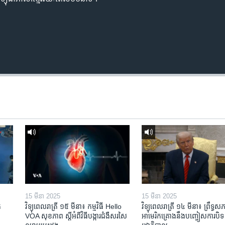
15 មីនា 2025
15 មីនា 2025
​
វិទ្យុពេលរាត្រី ១៥ មីនា៖ កម្មវិធី ​Hello
វិទ្យុពេលរាត្រី ១៤ មីនា៖ ព្រឹទ្ធសភ
VOA សុខភាព ស្ដី​អំពី​វិធី​បង្ការ​ជំងឺ​សរសៃ​
អាមេរិកគ្រោងនឹងបញ្ចៀសការបិទ