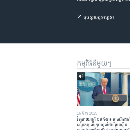
រចនា
សម្ព័ន្ធ​
រំលង​
ចុច​​ស្តាប់​ឬ​ទស្សនា
និង​
ចូល​
ទៅ​
កាន់​
ទំព័រ​
ស្វែង​
កម្មវិធី​នីមួយៗ
រក
16 មីនា 2025
វិទ្យុពេលរាត្រី ១៦ មីនា៖ អាមេរិក​ដាក់
ទណ្ឌកម្ម​លើ​ក្រុមហ៊ុន​ថៃ​បន្ថែម​ទៀត​