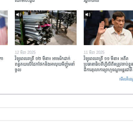
ឈាម​បេះដូង
រដ្ឋាភិបាល
12 មីនា 2025
11 មីនា 2025
កា​
វិទ្យុពេលរាត្រី ១២ មីនា៖ អាមេរិក​ដាក់​
វិទ្យុពេលរាត្រី ១១ មីនា៖ អតីត​
ពន្ធគយ​លើ​ដែកថែក​និង​អាលុយ​មីញ៉ូម​នាំ
ប្រធានាធិបតីហ្វីលីពីន​ត្រូវ​ចាប់ខ្
ចូល
ដីការ​តុលាការ​ព្រហ្មទណ្ឌ​អន្តរជាតិ
មើល​វីដេអ