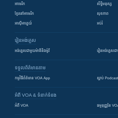
អាមេរិក
សិទ្ធិមនុស្ស
ខ្មែរ​នៅអាមេរិក
សុខភាព
អាស៊ីអាគ្នេយ៍
អប់រំ
រៀន​​អង់គ្លេស
អង់គ្លេស​ជាមួយ​ម៉ានី​និង​ម៉ូរី
រៀន​​​​​​អង់គ្លេ
ទទួល​ព័ត៌មាន​តាម
កម្មវិធី​ព័ត៌មាន VOA App
ស្តាប់ Podcas
អំពី​ VOA & ទំនាក់ទំនង
អំពី​ VOA
ធម្មនុញ្ញ​នៃ V