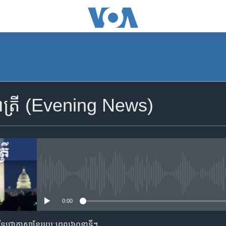
SUBSCRIBE
ាត្រី (Evening News)
Apple Podcasts
YouTube Music
Spotify
No media source currently availa
0:00
ទទួល​​​សេវា​​​ Podcast
ាមវិទ្យុជាភាសាខ្មែររយៈពេល៦០នាទី។