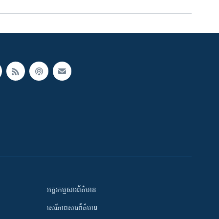
អក្ខរកម្មសារព័ត៌មាន
សេរីភាពសារព័ត៌មាន