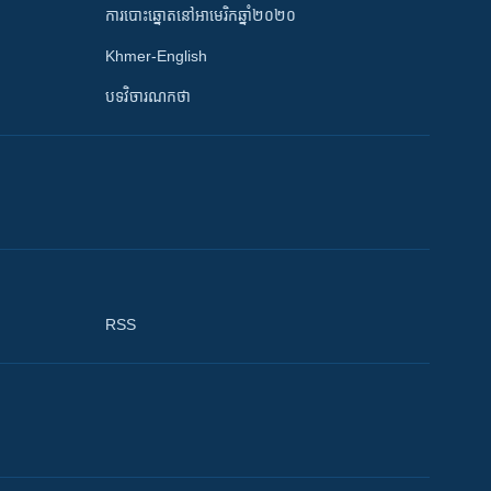
ការបោះឆ្នោតនៅអាមេរិកឆ្នាំ២០២០
Khmer-English
បទវិចារណកថា
RSS