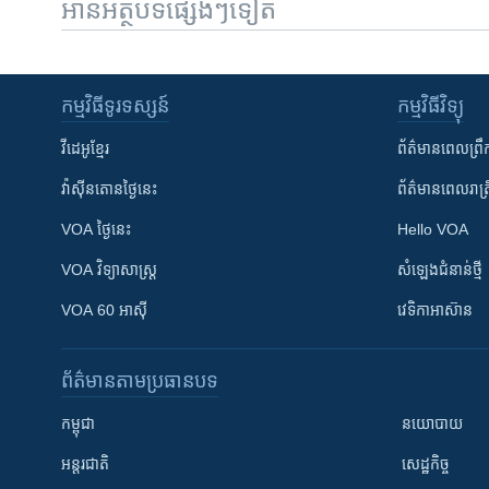
អានអត្ថបទផ្សេងៗទៀត
កម្មវិធី​ទូរទស្សន៍
កម្មវិធី​វិទ្យុ
វីដេអូ​ខ្មែរ
ព័ត៌មាន​ពេល​ព្រឹ
វ៉ាស៊ីនតោន​ថ្ងៃ​នេះ
ព័ត៌មាន​​ពេល​រាត្រ
VOA ថ្ងៃនេះ
Hello VOA
VOA ​វិទ្យាសាស្ត្រ
សំឡេង​ជំនាន់​ថ្មី
VOA 60 អាស៊ី
វេទិកា​អាស៊ាន
ព័ត៌មាន​តាមប្រធានបទ​
កម្ពុជា
នយោបាយ
អន្តរជាតិ
សេដ្ឋកិច្ច