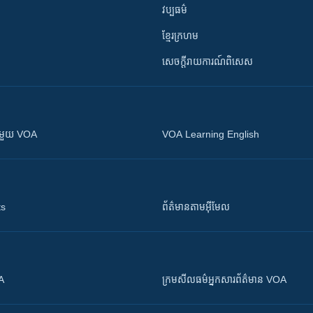
វប្បធម៌
ខ្មែរក្រហម
សេចក្តីរាយការណ៍ពិសេស
ស​​ជាមួយ VOA
VOA Learning English
ts
ព័ត៌មាន​តាម​អ៊ីមែល
OA
ក្រម​​​សីលធម៌​​​អ្នក​​​សារព័ត៌មាន VOA