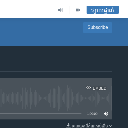
ផ្សាយផ្ទាល់
Subscribe
EMBED
ble
1:00:00
ទាញ​យក​ពី​តំណភ្ជាប់​ដើម