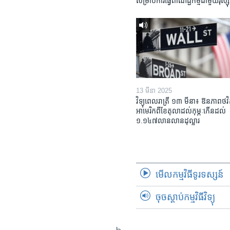
សម្រាប់​ការ​ធ្វើ​ពាណិជ្ជកម្ម​ជាមួយ​រុស្ស៊ី
13 មីនា 2025
វិទ្យុពេលរាត្រី ១៣ មីនា៖ ឱនភាព​ថវិ
អាមេរិក​ពី​ខែ​តុលា​ដល់​កុម្ភៈ​កើន​ដល់​
១.១៤៧​លានលាន​ដុល្លារ
មើល​កម្មវិធី​ទូរទស្សន៍
ចុចស្តាប់កម្មវិធីវិទ្យុ