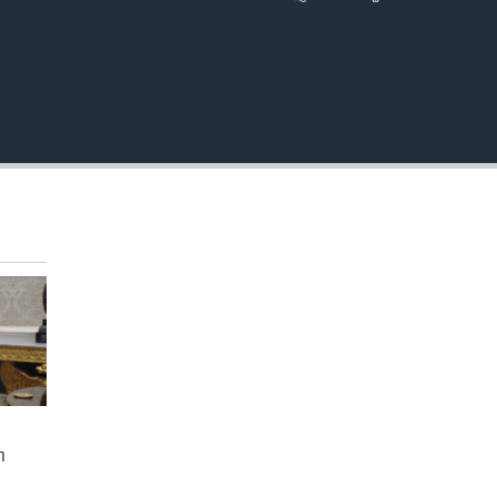
EMBED
ា