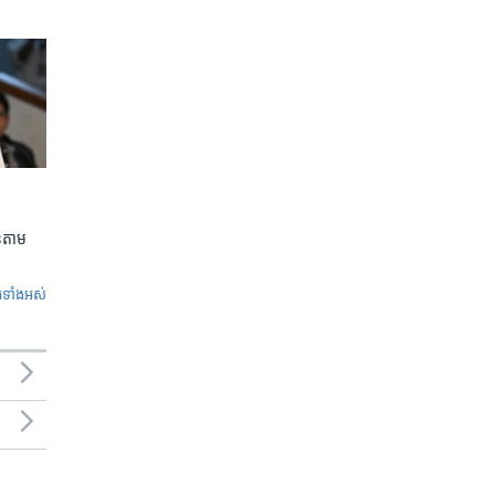
លួនតាម
ូ​ទាំង​អស់