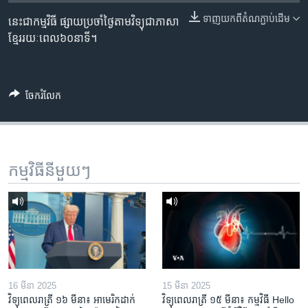
រចនា
សម្ព័ន្ធ​
ទាញ​យក​ពី​តំណភ្ជាប់​ដើម
នេះជាកម្មវិធី ផ្សាយប្រចាំថ្ងៃតាមវិទ្យុជាភាសា
Khmer English
រំលង​
ខ្មែររយៈពេល៦០នាទី។
និង​
បណ្តាញ​សង្គម
ចូល​
ទៅ​
ចែករំលែក
កាន់​
ទំព័រ​
ភាសា
ស្វែង​
រក
កម្មវិធី​នីមួយៗ
16 មីនា 2025
15 មីនា 2025
វិទ្យុពេលរាត្រី ១៦ មីនា៖ អាមេរិក​ដាក់​
វិទ្យុពេលរាត្រី ១៥ មីនា៖ កម្មវិធី ​Hello