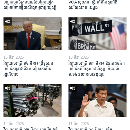
ទណ្ឌកម្ម​លើ​ក្រុមហ៊ុន​ថៃ​បន្ថែម​ទៀត​
VOA សុខភាព ស្ដី​អំពី​វិធី​បង្ការ​ជំងឺ​
សម្រាប់​ការ​ធ្វើ​ពាណិជ្ជកម្ម​ជាមួយ​រុស្ស៊ី
សរសៃ​ឈាម​បេះដូង
15 មីនា 2025
13 មីនា 2025
វិទ្យុពេលរាត្រី ១៤ មីនា៖ ព្រឹទ្ធសភា
វិទ្យុពេលរាត្រី ១៣ មីនា៖ ឱនភាព​ថវិកា​
អាមេរិកគ្រោងនឹងបញ្ចៀសការបិទ
អាមេរិក​ពី​ខែ​តុលា​ដល់​កុម្ភៈ​កើន​ដល់​
រដ្ឋាភិបាល
១.១៤៧​លានលាន​ដុល្លារ
12 មីនា 2025
11 មីនា 2025
វិទ្យុពេលរាត្រី ១២ មីនា៖ អាមេរិក​ដាក់​
វិទ្យុពេលរាត្រី ១១ មីនា៖ អតីត​