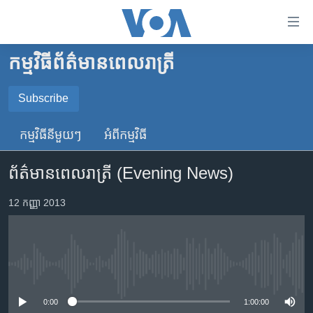
ភ្ជាប់​
ទៅ​
គេហទំព័រ​
កម្មវិធី​ព័ត៌មាន​ពេលរាត្រី
កម្ពុជា
ទាក់ទង
រំលង​
អន្តរជាតិ
Subscribe
និង​
SUBSCRIBE
អាមេរិក
ចូល​
កម្មវិធី​នីមួយៗ
អំពី​កម្មវិធី​
ទៅ​​
ចិន
YouTube Music
ទំព័រ​
ព័ត៌មានពេលរាត្រី (Evening News)
ហេឡូវីអូអេ
ព័ត៌មាន​​
តែ​
កម្ពុជាច្នៃប្រតិដ្ឋ
12 កញ្ញា 2013
Spotify
ម្តង
ព្រឹត្តិការណ៍ព័ត៌មាន
រំលង​
ទទួល​​​សេវា​​​ Podcast
និង​
ទូរទស្សន៍ / វីដេអូ​
ចូល​
No media source currently available
វិទ្យុ / ផតខាសថ៍
ទៅ​
ទំព័រ​
កម្មវិធីទាំងអស់
0:00
1:00:00