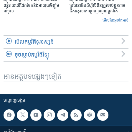
ពន្ធគយ​លើ​ដែកថែក​និង​អាលុយ​មីញ៉ូម​
ប្រធានាធិបតីហ្វីលីពីន​ត្រូវ​ចាប់ខ្លួនតាម
នាំចូល
ដីការ​តុលាការ​ព្រហ្មទណ្ឌ​អន្តរជាតិ
មើល​វីដេអូ​ទាំង​អស់
មើល​កម្មវិធី​ទូរទស្សន៍
ចុចស្តាប់កម្មវិធីវិទ្យុ
អានអត្ថបទផ្សេងៗទៀត
បណ្តាញ​សង្គម
កម្មវិធី​ទូរទស្សន៍