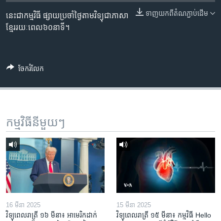
រចនា
សម្ព័ន្ធ​
ទាញ​យក​ពី​តំណភ្ជាប់​ដើម
នេះជាកម្មវិធី ផ្សាយប្រចាំថ្ងៃតាមវិទ្យុជាភាសា
Khmer English
រំលង​
ខ្មែររយៈពេល៦០នាទី។
និង​
បណ្តាញ​សង្គម
ចូល​
ទៅ​
ចែករំលែក
កាន់​
ទំព័រ​
ភាសា
ស្វែង​
រក
កម្មវិធី​នីមួយៗ
16 មីនា 2025
15 មីនា 2025
វិទ្យុពេលរាត្រី ១៦ មីនា៖ អាមេរិក​ដាក់​
វិទ្យុពេលរាត្រី ១៥ មីនា៖ កម្មវិធី ​Hello