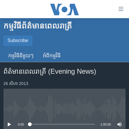
ភ្ជាប់​
ទៅ​
គេហទំព័រ​
កម្មវិធី​ព័ត៌មាន​ពេលរាត្រី
កម្ពុជា
ទាក់ទង
រំលង​
អន្តរជាតិ
Subscribe
និង​
SUBSCRIBE
អាមេរិក
ចូល​
កម្មវិធី​នីមួយៗ
អំពី​កម្មវិធី​
ទៅ​​
ចិន
YouTube Music
ទំព័រ​
ព័ត៌មានពេលរាត្រី (Evening News)
ហេឡូវីអូអេ
ព័ត៌មាន​​
តែ​
កម្ពុជាច្នៃប្រតិដ្ឋ
26 សីហា 2013
Spotify
ម្តង
ព្រឹត្តិការណ៍ព័ត៌មាន
រំលង​
ទទួល​​​សេវា​​​ Podcast
និង​
ទូរទស្សន៍ / វីដេអូ​
ចូល​
No media source currently available
វិទ្យុ / ផតខាសថ៍
ទៅ​
ទំព័រ​
កម្មវិធីទាំងអស់
0:00
1:00:00