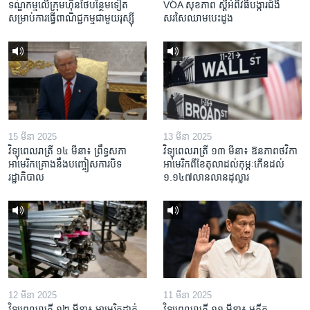
ទណ្ឌកម្ម​លើ​ក្រុមហ៊ុន​ថៃ​បន្ថែម​ទៀត​
VOA សុខភាព ស្ដី​អំពី​វិធី​បង្ការ​ជំងឺ​
សម្រាប់​ការ​ធ្វើ​ពាណិជ្ជកម្ម​ជាមួយ​រុស្ស៊ី
សរសៃ​ឈាម​បេះដូង
15 មីនា 2025
13 មីនា 2025
វិទ្យុពេលរាត្រី ១៤ មីនា៖ ព្រឹទ្ធសភា
វិទ្យុពេលរាត្រី ១៣ មីនា៖ ឱនភាព​ថវិកា​
អាមេរិកគ្រោងនឹងបញ្ចៀសការបិទ
អាមេរិក​ពី​ខែ​តុលា​ដល់​កុម្ភៈ​កើន​ដល់​
រដ្ឋាភិបាល
១.១៤៧​លានលាន​ដុល្លារ
12 មីនា 2025
11 មីនា 2025
វិទ្យុពេលរាត្រី ១២ មីនា៖ អាមេរិក​ដាក់​
វិទ្យុពេលរាត្រី ១១ មីនា៖ អតីត​