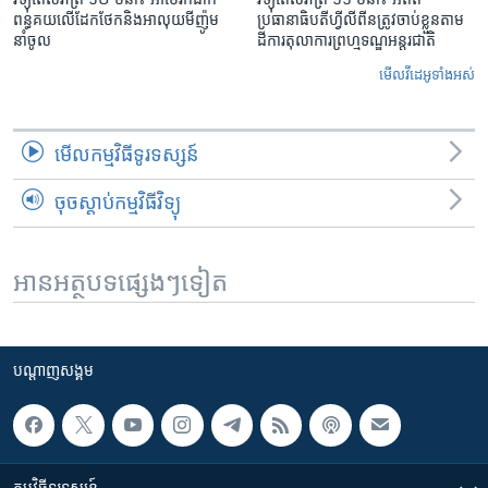
ពន្ធគយ​លើ​ដែកថែក​និង​អាលុយ​មីញ៉ូម​
ប្រធានាធិបតីហ្វីលីពីន​ត្រូវ​ចាប់ខ្លួនតាម
នាំចូល
ដីការ​តុលាការ​ព្រហ្មទណ្ឌ​អន្តរជាតិ
មើល​វីដេអូ​ទាំង​អស់
មើល​កម្មវិធី​ទូរទស្សន៍
ចុចស្តាប់កម្មវិធីវិទ្យុ
អានអត្ថបទផ្សេងៗទៀត
បណ្តាញ​សង្គម
កម្មវិធី​ទូរទស្សន៍