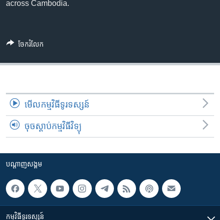
រចនា
across Cambodia.
សម្ព័ន្ធ​
Khmer English
រំលង​
និង​
បណ្តាញ​សង្គម
ចែករំលែក
ចូល​
ទៅ​
កាន់​
ទំព័រ​
ភាសា
ស្វែង​
មើល​កម្មវិធី​ទូរទស្សន៍
រក
ចុចស្តាប់កម្មវិធីវិទ្យុ
បណ្តាញ​សង្គម
កម្មវិធី​ទូរទស្សន៍