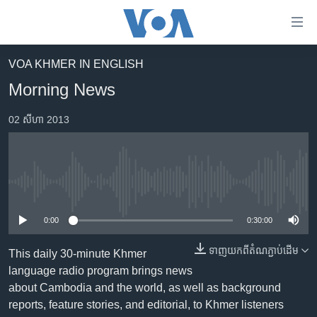
ភ្ជាប់​
ទៅ​
គេហទំព័រ​
VOA KHMER IN ENGLISH
កម្ពុជា
ទាក់ទង
Morning News
រំលង​
អន្តរជាតិ
និង​
02 សីហា 2013
អាមេរិក
ចូល​
ទៅ​​
ចិន
ទំព័រ​
ហេឡូវីអូអេ
ព័ត៌មាន​​
No media source currently available
តែ​
កម្ពុជាច្នៃប្រតិដ្ឋ
ម្តង
0:00
0:30:00
ព្រឹត្តិការណ៍ព័ត៌មាន
រំលង​
និង​
ទាញ​យក​ពី​តំណភ្ជាប់​ដើម
ទូរទស្សន៍ / វីដេអូ​
This daily 30-minute Khmer
ចូល​
language radio program brings news
វិទ្យុ / ផតខាសថ៍
ទៅ​
about Cambodia and the world, as well as background
ទំព័រ​
កម្មវិធីទាំងអស់
reports, feature stories, and editorial, to Khmer listeners