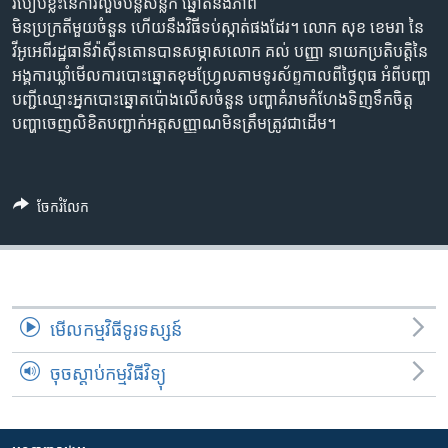
រចនា
របៀប​ខ្លះ​នៃ​ការ​លួច​បន្លំ​សន្លឹក​ ឆ្នោត​និង​ភាព​
សម្ព័ន្ធ​
មិន​ប្រក្រតី​មួយ​ចំនួន ហើយ​នឹង​វិធី​ទប់​ស្កាត់​ផង​ដែរ។ លោក សុខ ខេមរា នៃ​
Khmer English
រំលង​
វីអូអេ​ពី​រដ្ឋធានី​វ៉ាស៊ីនតោន​បាន​សម្ភាស​លោក គល់ បញ្ញា នាយក​ប្រតិបត្តិ​នៃ​
និង​
អង្គការ​ឃ្លាំមើល​ការ​បោះឆ្នោត​ខុមហ្រ្វែល​តាម​ទូរស័ព្ទ​កាល​ពី​ថ្ងៃ​ពុធ អំពី​បញ្ហា​
បណ្តាញ​សង្គម
ចូល​
បញ្ជី​ឈ្មោះ​អ្នក​បោះឆ្នោត​ប៉ោង​លើស​ចំនួន​ បញ្ហា​គំរាមកំហែង​ទិញ​ទឹក​ចិត្ត
ទៅ​
បញ្ហា​ចេញ​លិខិត​បញ្ជាក់​អត្តសញ្ញាណ​មិន​ត្រឹមត្រូវ​ជា​ដើម។
កាន់​
ទំព័រ​
ភាសា
ស្វែង​
ចែករំលែក
រក
មើល​កម្មវិធី​ទូរទស្សន៍
ចុចស្តាប់កម្មវិធីវិទ្យុ