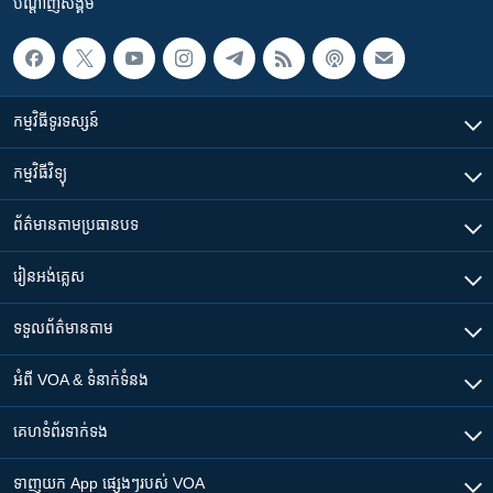
បណ្តាញ​សង្គម
កម្មវិធី​ទូរទស្សន៍
កម្មវិធី​វិទ្យុ
ព័ត៌មាន​តាមប្រធានបទ​
រៀន​​អង់គ្លេស
ទទួល​ព័ត៌មាន​តាម
អំពី​ VOA & ទំនាក់ទំនង
គេហទំព័រ​​ទាក់ទង
ទាញយក​ App ផ្សេងៗ​របស់​ VOA