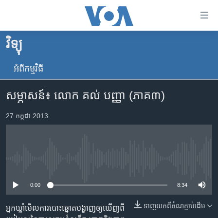
ភ្ជាប់​
ទៅ​
គេហទំព័រ​
វិទ្យុ
កម្ពុជា
ទាក់ទង
រំលង​
អំពី​កម្មវិធី​
អន្តរជាតិ
និង​
អាមេរិក
ចូល​
សម្ភាសន៍៖ លោក គល់​ បញ្ញា (ភាគ​៣)
ទៅ​​
ចិន
ទំព័រ​
27 កក្កដា 2013
ហេឡូវីអូអេ
ព័ត៌មាន​​
តែ​
កម្ពុជាច្នៃប្រតិដ្ឋ
ម្តង
ព្រឹត្តិការណ៍ព័ត៌មាន
រំលង​
No media source currently available
និង​
ទូរទស្សន៍ / វីដេអូ​
ចូល​
0:00
8:34
វិទ្យុ / ផតខាសថ៍
ទៅ​
ទាញ​យក​ពី​តំណភ្ជាប់​ដើម
ទំព័រ​
អ្នក​ឃ្លាំ​មើល​ការ​បោះឆ្នោត​បង្ហាញ​ឲ្យ​ឃើញ​ពី​
កម្មវិធីទាំងអស់