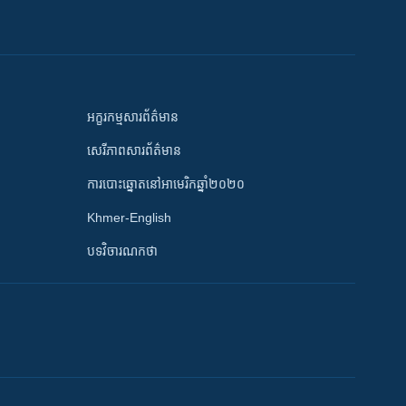
អក្ខរកម្មសារព័ត៌មាន
សេរីភាពសារព័ត៌មាន
ការបោះឆ្នោតនៅអាមេរិកឆ្នាំ២០២០
Khmer-English
បទវិចារណកថា