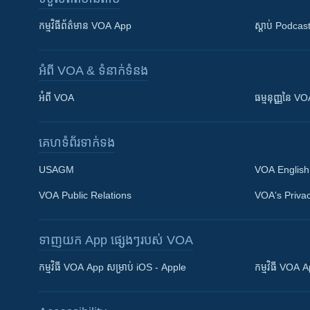
កម្មវិធី​ព័ត៌មាន VOA App
ស្តាប់ Podcas
អំពី​ VOA & ទំនាក់ទំនង
អំពី​ VOA
ធម្មនុញ្ញ​នៃ V
គេហទំព័រ​​ទាក់ទង
USAGM
VOA English
VOA Public Relations
VOA's Privac
ទាញយក​ App ផ្សេងៗ​របស់​ VOA
Khmer English
កម្មវិធី​ VOA App សម្រាប់ iOS - Apple
កម្មវិធី​ VOA
បណ្តាញ​សង្គម