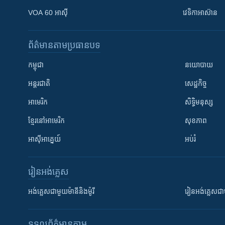
VOA 60 អាស៊ី
វេទិកា​អាស៊ាន
ព័ត៌មាន​តាមប្រធានបទ​
កម្ពុជា
នយោបាយ
អន្តរជាតិ
សេដ្ឋកិច្ច
អាមេរិក
សិទ្ធិមនុស្ស
ខ្មែរ​នៅអាមេរិក
សុខភាព
អាស៊ីអាគ្នេយ៍
អប់រំ
រៀន​​អង់គ្លេស
អង់គ្លេស​ជាមួយ​ម៉ានី​និង​ម៉ូរី
រៀន​​​​​​អង់គ្លេ
ទទួល​ព័ត៌មាន​តាម