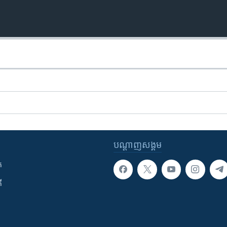
បណ្តាញ​សង្គម
ក
ី