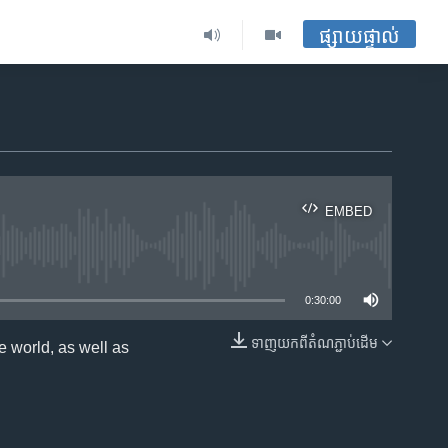
ផ្សាយផ្ទាល់
EMBED
ble
0:30:00
ទាញ​យក​ពី​តំណភ្ជាប់​ដើម
 world, as well as
EMBED