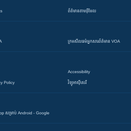
ts
ព័ត៌មាន​តាម​អ៊ីមែល
OA
ក្រម​​​សីលធម៌​​​អ្នក​​​សារព័ត៌មាន VOA
Accessibility
y Policy
វិទ្យុ​អាស៊ី​សេរី
 App សម្រាប់ Android - Google