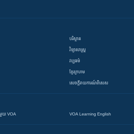
បរិស្ថាន
វិទ្យាសាស្រ្ត
វប្បធម៌
ខ្មែរក្រហម
សេចក្តីរាយការណ៍ពិសេស
ស​​ជាមួយ VOA
VOA Learning English