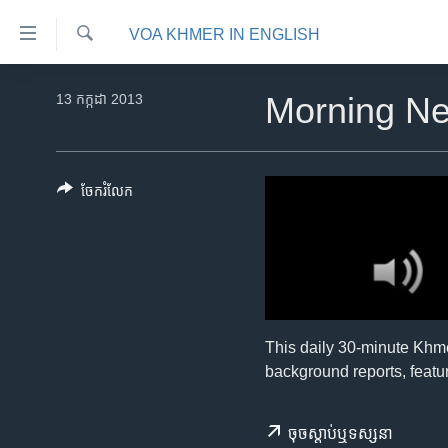
ភ្ជាប់​
VOA KHMER IN ENGLISH
ទៅ​
គេហទំព័រ​
ស្វែង​
កម្ពុជា
រក
13 កក្កដា 2013
Morning N
ទាក់ទង
អន្តរជាតិ
រំលង​
និង​
អាមេរិក
ចូល​
ចែករំលែក
ចិន
ទៅ​​
ទំព័រ​
ហេឡូវីអូអេ
ព័ត៌មាន​​
កម្ពុជាច្នៃប្រតិដ្ឋ
តែ​
ម្តង
ព្រឹត្តិការណ៍ព័ត៌មាន
រំលង​
ទូរទស្សន៍ / វីដេអូ​
This daily 30-minute Khm
និង​
background reports, featur
ចូល​
វិទ្យុ / ផតខាសថ៍
ទៅ​
កម្មវិធីទាំងអស់
ទំព័រ​
ចុច​​ស្តាប់​ឬ​ទស្សនា