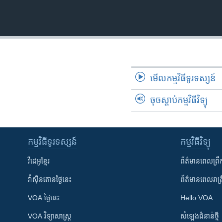
រចនា
សម្ព័ន្ធ​
រំលង​
និង​
ចូល​
ទៅ​
កាន់​
មើល​កម្មវិធី​ទូរទស្សន៍
ទំព័រ​
ស្វែង​
ចុចស្តាប់កម្មវិធីវិទ្យុ
រក
កម្មវិធី​ទូរទស្សន៍
កម្មវិធី​វិទ្យុ
វីដេអូ​ខ្មែរ
ព័ត៌មាន​ពេល​ព្រឹ
វ៉ាស៊ីនតោន​ថ្ងៃ​នេះ
ព័ត៌មាន​​ពេល​រាត្រ
VOA ថ្ងៃនេះ
Hello VOA
VOA ​វិទ្យាសាស្ត្រ
សំឡេង​ជំនាន់​ថ្មី