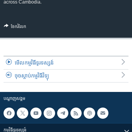
រចនា
across Cambodia.
សម្ព័ន្ធ​
Khmer English
រំលង​
និង​
បណ្តាញ​សង្គម
ចែករំលែក
ចូល​
ទៅ​
កាន់​
ទំព័រ​
ភាសា
ស្វែង​
មើល​កម្មវិធី​ទូរទស្សន៍
រក
ចុចស្តាប់កម្មវិធីវិទ្យុ
បណ្តាញ​សង្គម
កម្មវិធី​ទូរទស្សន៍