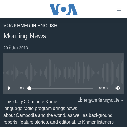
ភ្ជាប់​
ទៅ​
គេហទំព័រ​
VOA KHMER IN ENGLISH
កម្ពុជា
ទាក់ទង
Morning News
រំលង​
អន្តរជាតិ
និង​
20 មិថុនា 2013
អាមេរិក
ចូល​
ទៅ​​
ចិន
ទំព័រ​
ហេឡូវីអូអេ
ព័ត៌មាន​​
No media source currently available
តែ​
កម្ពុជាច្នៃប្រតិដ្ឋ
ម្តង
0:00
0:30:00
ព្រឹត្តិការណ៍ព័ត៌មាន
រំលង​
និង​
ទាញ​យក​ពី​តំណភ្ជាប់​ដើម
ទូរទស្សន៍ / វីដេអូ​
This daily 30-minute Khmer
ចូល​
language radio program brings news
វិទ្យុ / ផតខាសថ៍
ទៅ​
about Cambodia and the world, as well as background
ទំព័រ​
កម្មវិធីទាំងអស់
reports, feature stories, and editorial, to Khmer listeners