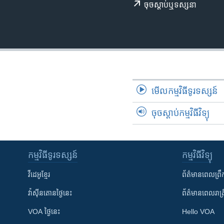
រចនា
ចុច​​ស្តាប់​ឬ​ទស្សនា
សម្ព័ន្ធ​
រំលង​
និង​
ចូល​
ទៅ​
កាន់​
ទំព័រ​
មើល​កម្មវិធី​ទូរទស្សន៍
ស្វែង​
រក
ចុចស្តាប់កម្មវិធីវិទ្យុ
កម្មវិធី​ទូរទស្សន៍
កម្មវិធី​វិទ្យុ
វីដេអូ​ខ្មែរ
ព័ត៌មាន​ពេល​ព្រឹ
វ៉ាស៊ីនតោន​ថ្ងៃ​នេះ
ព័ត៌មាន​​ពេល​រាត្រ
VOA ថ្ងៃនេះ
Hello VOA