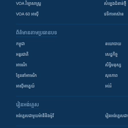
VOA ​វិទ្យាសាស្ត្រ
សំឡេង​ជំនាន់​ថ្មី
VOA 60 អាស៊ី
វេទិកា​អាស៊ាន
ព័ត៌មាន​តាមប្រធានបទ​
កម្ពុជា
នយោបាយ
អន្តរជាតិ
សេដ្ឋកិច្ច
អាមេរិក
សិទ្ធិមនុស្ស
ខ្មែរ​នៅអាមេរិក
សុខភាព
អាស៊ីអាគ្នេយ៍
អប់រំ
រៀន​​អង់គ្លេស
អង់គ្លេស​ជាមួយ​ម៉ានី​និង​ម៉ូរី
រៀន​​​​​​អង់គ្លេ