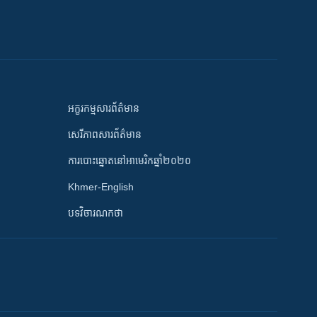
អក្ខរកម្មសារព័ត៌មាន
សេរីភាពសារព័ត៌មាន
ការបោះឆ្នោតនៅអាមេរិកឆ្នាំ២០២០
Khmer-English
បទវិចារណកថា