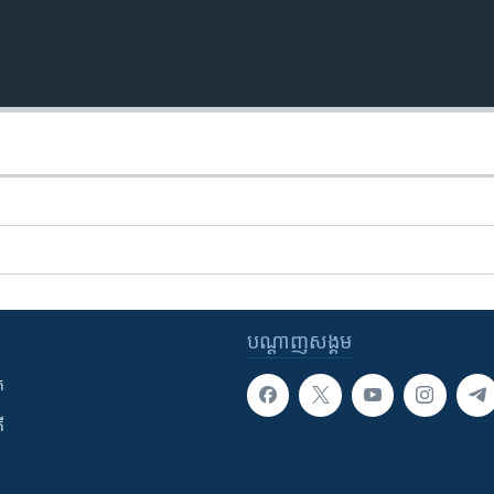
បណ្តាញ​សង្គម
ក
ី