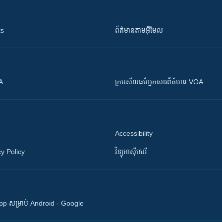
ts
ព័ត៌មាន​តាម​អ៊ីមែល
OA
ក្រម​​​សីលធម៌​​​អ្នក​​​សារព័ត៌មាន VOA
Accessibility
y Policy
វិទ្យុ​អាស៊ី​សេរី
 App សម្រាប់ Android - Google