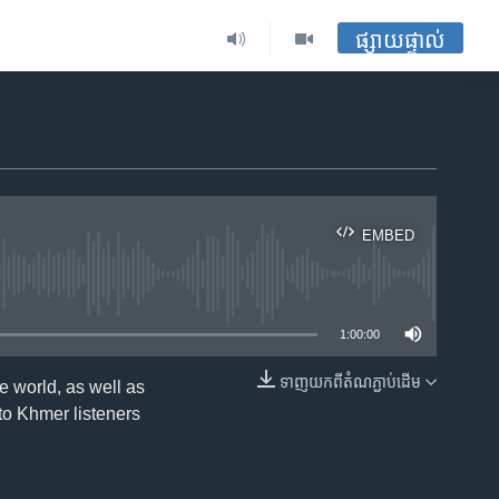
ផ្សាយផ្ទាល់
EMBED
ble
1:00:00
ទាញ​យក​ពី​តំណភ្ជាប់​ដើម
 world, as well as
EMBED
 to Khmer listeners