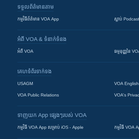
ទទួល​ព័ត៌មាន​តាម
កម្មវិធី​ព័ត៌មាន VOA App
ស្តាប់ Podcas
អំពី​ VOA & ទំនាក់ទំនង
អំពី​ VOA
ធម្មនុញ្ញ​នៃ V
គេហទំព័រ​​ទាក់ទង
USAGM
VOA English
VOA Public Relations
VOA's Privac
ទាញយក​ App ផ្សេងៗ​របស់​ VOA
Khmer English
កម្មវិធី​ VOA App សម្រាប់ iOS - Apple
កម្មវិធី​ VOA
បណ្តាញ​សង្គម