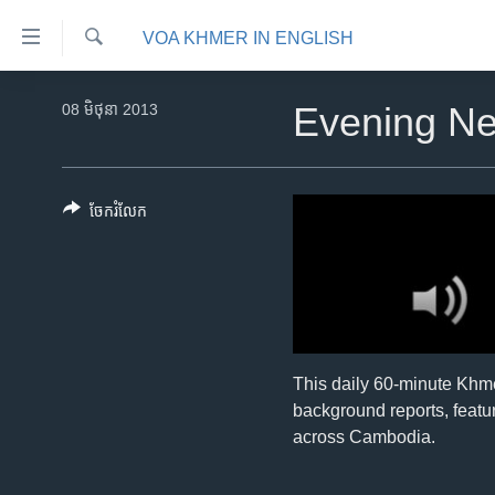
ភ្ជាប់​
VOA KHMER IN ENGLISH
ទៅ​
គេហទំព័រ​
ស្វែង​
កម្ពុជា
រក
08 មិថុនា 2013
Evening N
ទាក់ទង
អន្តរជាតិ
រំលង​
និង​
អាមេរិក
ចូល​
ចែករំលែក
ចិន
ទៅ​​
ទំព័រ​
ហេឡូវីអូអេ
ព័ត៌មាន​​
កម្ពុជាច្នៃប្រតិដ្ឋ
តែ​
ម្តង
ព្រឹត្តិការណ៍ព័ត៌មាន
រំលង​
ទូរទស្សន៍ / វីដេអូ​
This daily 60-minute Khm
និង​
background reports, featur
ចូល​
វិទ្យុ / ផតខាសថ៍
across Cambodia.
ទៅ​
កម្មវិធីទាំងអស់
ទំព័រ​