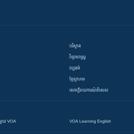
បរិស្ថាន
វិទ្យាសាស្រ្ត
វប្បធម៌
ខ្មែរក្រហម
សេចក្តីរាយការណ៍ពិសេស
ស​​ជាមួយ VOA
VOA Learning English