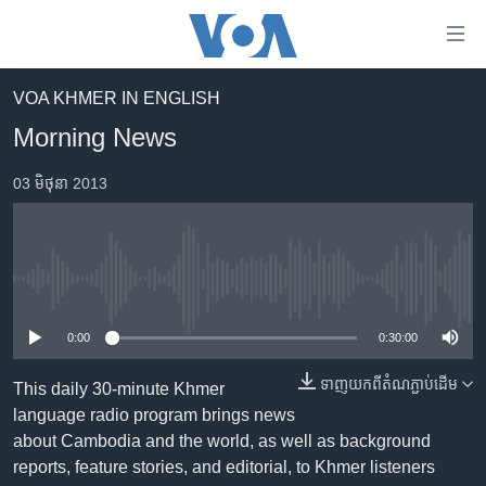
ភ្ជាប់​
ទៅ​
គេហទំព័រ​
VOA KHMER IN ENGLISH
កម្ពុជា
ទាក់ទង
Morning News
រំលង​
អន្តរជាតិ
និង​
03 មិថុនា 2013
អាមេរិក
ចូល​
ទៅ​​
ចិន
ទំព័រ​
ហេឡូវីអូអេ
ព័ត៌មាន​​
No media source currently available
តែ​
កម្ពុជាច្នៃប្រតិដ្ឋ
ម្តង
0:00
0:30:00
ព្រឹត្តិការណ៍ព័ត៌មាន
រំលង​
និង​
ទាញ​យក​ពី​តំណភ្ជាប់​ដើម
ទូរទស្សន៍ / វីដេអូ​
This daily 30-minute Khmer
ចូល​
language radio program brings news
វិទ្យុ / ផតខាសថ៍
ទៅ​
about Cambodia and the world, as well as background
ទំព័រ​
កម្មវិធីទាំងអស់
reports, feature stories, and editorial, to Khmer listeners