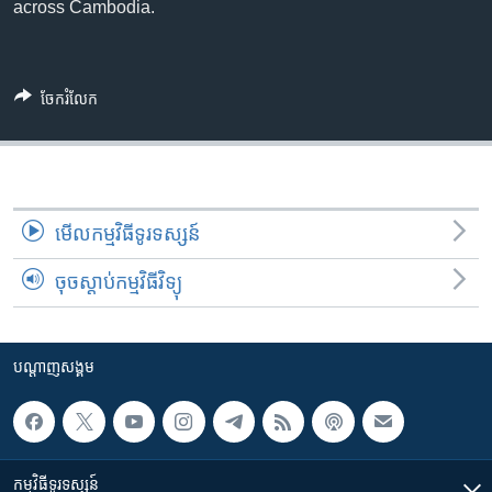
រចនា
across Cambodia.
សម្ព័ន្ធ​
Khmer English
រំលង​
និង​
បណ្តាញ​សង្គម
ចែករំលែក
ចូល​
ទៅ​
កាន់​
ទំព័រ​
ភាសា
ស្វែង​
មើល​កម្មវិធី​ទូរទស្សន៍
រក
ចុចស្តាប់កម្មវិធីវិទ្យុ
បណ្តាញ​សង្គម
កម្មវិធី​ទូរទស្សន៍