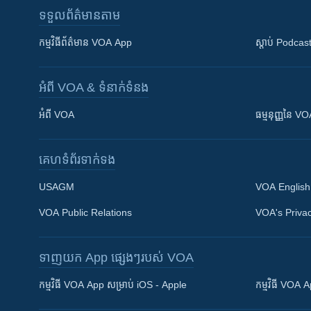
ទទួល​ព័ត៌មាន​តាម
កម្មវិធី​ព័ត៌មាន VOA App
ស្តាប់ Podcas
អំពី​ VOA & ទំនាក់ទំនង
អំពី​ VOA
ធម្មនុញ្ញ​នៃ V
គេហទំព័រ​​ទាក់ទង
USAGM
VOA English
VOA Public Relations
VOA's Privac
ទាញយក​ App ផ្សេងៗ​របស់​ VOA
Khmer English
កម្មវិធី​ VOA App សម្រាប់ iOS - Apple
កម្មវិធី​ VOA
បណ្តាញ​សង្គម