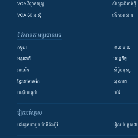
VOA ​វិទ្យាសាស្ត្រ
សំឡេង​ជំនាន់​ថ្មី
VOA 60 អាស៊ី
វេទិកា​អាស៊ាន
ព័ត៌មាន​តាមប្រធានបទ​
កម្ពុជា
នយោបាយ
អន្តរជាតិ
សេដ្ឋកិច្ច
អាមេរិក
សិទ្ធិមនុស្ស
ខ្មែរ​នៅអាមេរិក
សុខភាព
អាស៊ីអាគ្នេយ៍
អប់រំ
រៀន​​អង់គ្លេស
អង់គ្លេស​ជាមួយ​ម៉ានី​និង​ម៉ូរី
រៀន​​​​​​អង់គ្លេ