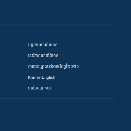
អក្ខរកម្មសារព័ត៌មាន
សេរីភាពសារព័ត៌មាន
ការបោះឆ្នោតនៅអាមេរិកឆ្នាំ២០២០
Khmer-English
បទវិចារណកថា