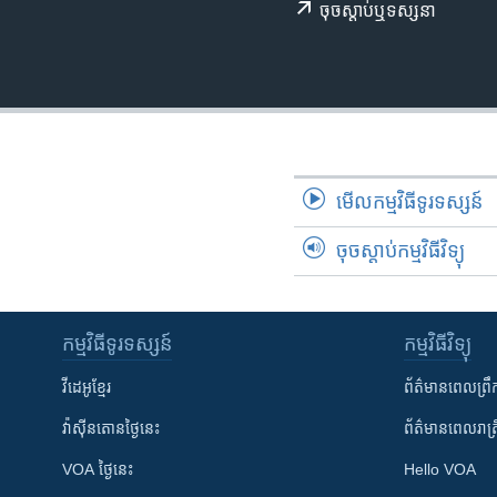
រចនា
ចុច​​ស្តាប់​ឬ​ទស្សនា
សម្ព័ន្ធ​
រំលង​
និង​
ចូល​
ទៅ​
កាន់​
ទំព័រ​
មើល​កម្មវិធី​ទូរទស្សន៍
ស្វែង​
រក
ចុចស្តាប់កម្មវិធីវិទ្យុ
កម្មវិធី​ទូរទស្សន៍
កម្មវិធី​វិទ្យុ
វីដេអូ​ខ្មែរ
ព័ត៌មាន​ពេល​ព្រឹ
វ៉ាស៊ីនតោន​ថ្ងៃ​នេះ
ព័ត៌មាន​​ពេល​រាត្រ
VOA ថ្ងៃនេះ
Hello VOA