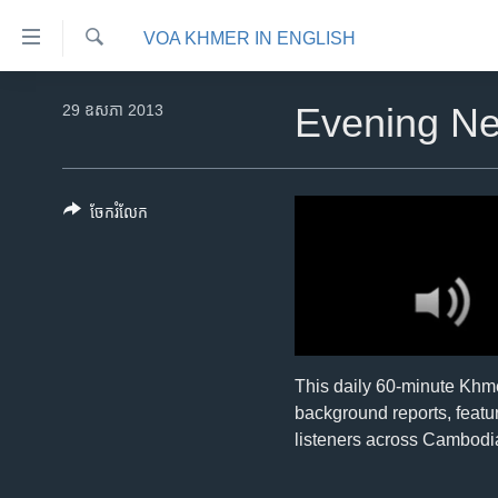
ភ្ជាប់​
VOA KHMER IN ENGLISH
ទៅ​
គេហទំព័រ​
ស្វែង​
កម្ពុជា
រក
29 ឧសភា 2013
Evening N
ទាក់ទង
អន្តរជាតិ
រំលង​
និង​
អាមេរិក
ចូល​
ចែករំលែក
ចិន
ទៅ​​
ទំព័រ​
ហេឡូវីអូអេ
ព័ត៌មាន​​
កម្ពុជាច្នៃប្រតិដ្ឋ
តែ​
ម្តង
ព្រឹត្តិការណ៍ព័ត៌មាន
រំលង​
ទូរទស្សន៍ / វីដេអូ​
This daily 60-minute Khm
និង​
background reports, featu
ចូល​
វិទ្យុ / ផតខាសថ៍
listeners across Cambodi
ទៅ​
កម្មវិធីទាំងអស់
ទំព័រ​