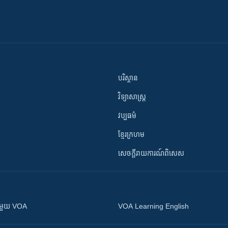
បរិស្ថាន
វិទ្យាសាស្រ្ត
វប្បធម៌
ខ្មែរក្រហម
សេចក្តីរាយការណ៍ពិសេស
ស​​ជាមួយ VOA
VOA Learning English