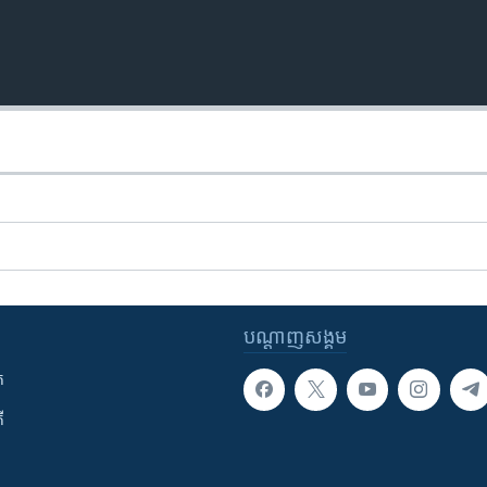
បណ្តាញ​សង្គម
ក
ី