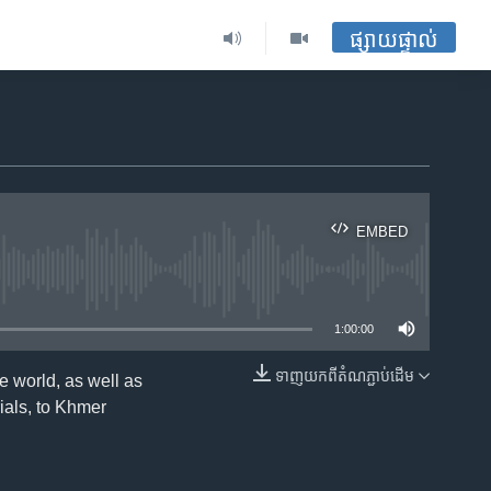
ផ្សាយផ្ទាល់
EMBED
ble
1:00:00
ទាញ​យក​ពី​តំណភ្ជាប់​ដើម
 world, as well as
EMBED
ials, to Khmer