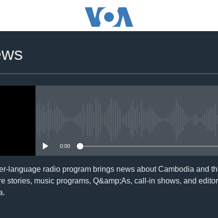
ews
No media source currently availa
0:00
er-language radio program brings news about Cambodia and the
re stories, music programs, Q&amp;As, call-in shows, and editor
a.