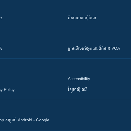
ts
ព័ត៌មាន​តាម​អ៊ីមែល
OA
ក្រម​​​សីលធម៌​​​អ្នក​​​សារព័ត៌មាន VOA
Accessibility
y Policy
វិទ្យុ​អាស៊ី​សេរី
 App សម្រាប់ Android - Google