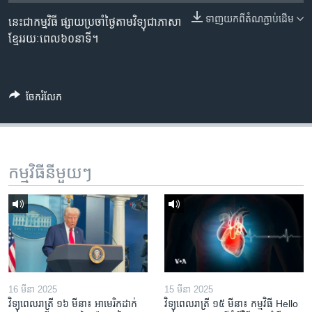
រចនា
សម្ព័ន្ធ​
ទាញ​យក​ពី​តំណភ្ជាប់​ដើម
នេះជាកម្មវិធី ផ្សាយប្រចាំថ្ងៃតាមវិទ្យុជាភាសា
Khmer English
រំលង​
ខ្មែររយៈពេល៦០នាទី។
និង​
បណ្តាញ​សង្គម
ចូល​
ទៅ​
ចែករំលែក
កាន់​
ទំព័រ​
ភាសា
ស្វែង​
រក
កម្មវិធី​នីមួយៗ
16 មីនា 2025
15 មីនា 2025
វិទ្យុពេលរាត្រី ១៦ មីនា៖ អាមេរិក​ដាក់​
វិទ្យុពេលរាត្រី ១៥ មីនា៖ កម្មវិធី ​Hello