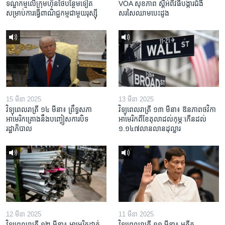
ទណ្ឌកម្ម​លើ​ក្រុមហ៊ុន​ថៃ​បន្ថែម​ទៀត​
VOA សុខភាព ស្ដី​អំពី​វិធី​បង្ការ​ជំងឺ​
សម្រាប់​ការ​ធ្វើ​ពាណិជ្ជកម្ម​ជាមួយ​រុស្ស៊ី
សរសៃ​ឈាម​បេះដូង
15 មីនា 2025
13 មីនា 2025
វិទ្យុពេលរាត្រី ១៤ មីនា៖ ព្រឹទ្ធសភា
វិទ្យុពេលរាត្រី ១៣ មីនា៖ ឱនភាព​ថវិកា​
អាមេរិកគ្រោងនឹងបញ្ចៀសការបិទ
អាមេរិក​ពី​ខែ​តុលា​ដល់​កុម្ភៈ​កើន​ដល់​
រដ្ឋាភិបាល
១.១៤៧​លានលាន​ដុល្លារ
12 មីនា 2025
11 មីនា 2025
វិទ្យុពេលរាត្រី ១២ មីនា៖ អាមេរិក​ដាក់​
វិទ្យុពេលរាត្រី ១១ មីនា៖ អតីត​