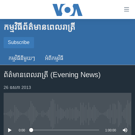
ភ្ជាប់​
ទៅ​
គេហទំព័រ​
កម្មវិធី​ព័ត៌មាន​ពេលរាត្រី
កម្ពុជា
ទាក់ទង
រំលង​
អន្តរជាតិ
Subscribe
និង​
SUBSCRIBE
អាមេរិក
ចូល​
កម្មវិធី​នីមួយៗ
អំពី​កម្មវិធី​
ទៅ​​
ចិន
YouTube Music
ទំព័រ​
ព័ត៌មានពេលរាត្រី (Evening News)
ហេឡូវីអូអេ
ព័ត៌មាន​​
តែ​
កម្ពុជាច្នៃប្រតិដ្ឋ
26 ឧសភា 2013
Spotify
ម្តង
ព្រឹត្តិការណ៍ព័ត៌មាន
រំលង​
ទទួល​​​សេវា​​​ Podcast
និង​
ទូរទស្សន៍ / វីដេអូ​
ចូល​
No media source currently available
វិទ្យុ / ផតខាសថ៍
ទៅ​
ទំព័រ​
កម្មវិធីទាំងអស់
0:00
1:00:00