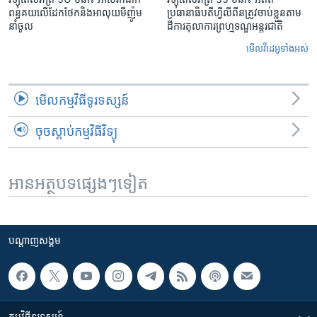
ពន្ធគយ​លើ​ដែកថែក​និង​អាលុយ​មីញ៉ូម​
ប្រធានាធិបតីហ្វីលីពីន​ត្រូវ​ចាប់ខ្លួនតាម
នាំចូល
ដីការ​តុលាការ​ព្រហ្មទណ្ឌ​អន្តរជាតិ
មើល​វីដេអូ​ទាំង​អស់
មើល​កម្មវិធី​ទូរទស្សន៍
ចុចស្តាប់កម្មវិធីវិទ្យុ
អានអត្ថបទផ្សេងៗទៀត
បណ្តាញ​សង្គម
កម្មវិធី​ទូរទស្សន៍