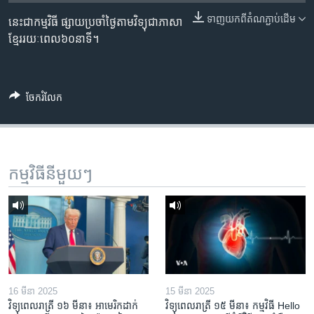
រចនា
សម្ព័ន្ធ​
ទាញ​យក​ពី​តំណភ្ជាប់​ដើម
នេះជាកម្មវិធី ផ្សាយប្រចាំថ្ងៃតាមវិទ្យុជាភាសា
Khmer English
រំលង​
ខ្មែររយៈពេល៦០នាទី។
និង​
បណ្តាញ​សង្គម
ចូល​
ទៅ​
ចែករំលែក
កាន់​
ទំព័រ​
ភាសា
ស្វែង​
រក
កម្មវិធី​នីមួយៗ
16 មីនា 2025
15 មីនា 2025
វិទ្យុពេលរាត្រី ១៦ មីនា៖ អាមេរិក​ដាក់​
វិទ្យុពេលរាត្រី ១៥ មីនា៖ កម្មវិធី ​Hello