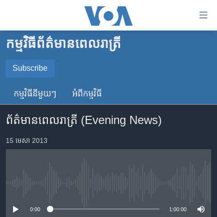
ភ្ជាប់​
ទៅ​
គេហទំព័រ​
កម្មវិធី​ព័ត៌មាន​ពេលរាត្រី
កម្ពុជា
ទាក់ទង
រំលង​
អន្តរជាតិ
Subscribe
និង​
SUBSCRIBE
អាមេរិក
ចូល​
កម្មវិធី​នីមួយៗ
អំពី​កម្មវិធី​
ទៅ​​
ចិន
YouTube Music
ទំព័រ​
ព័ត៌មានពេលរាត្រី (Evening News)
ហេឡូវីអូអេ
ព័ត៌មាន​​
តែ​
កម្ពុជាច្នៃប្រតិដ្ឋ
15 មេសា 2013
Spotify
ម្តង
ព្រឹត្តិការណ៍ព័ត៌មាន
រំលង​
ទទួល​​​សេវា​​​ Podcast
និង​
ទូរទស្សន៍ / វីដេអូ​
ចូល​
No media source currently available
វិទ្យុ / ផតខាសថ៍
ទៅ​
ទំព័រ​
កម្មវិធីទាំងអស់
0:00
1:00:00