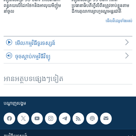
ពន្ធគយ​លើ​ដែកថែក​និង​អាលុយ​មីញ៉ូម​
ប្រធានាធិបតីហ្វីលីពីន​ត្រូវ​ចាប់ខ្លួនតាម
នាំចូល
ដីការ​តុលាការ​ព្រហ្មទណ្ឌ​អន្តរជាតិ
មើល​វីដេអូ​ទាំង​អស់
មើល​កម្មវិធី​ទូរទស្សន៍
ចុចស្តាប់កម្មវិធីវិទ្យុ
អានអត្ថបទផ្សេងៗទៀត
បណ្តាញ​សង្គម
កម្មវិធី​ទូរទស្សន៍