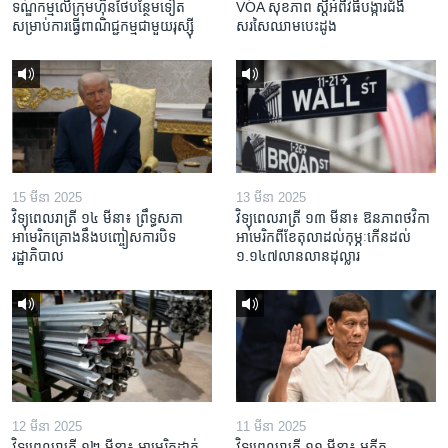
ទណ្ឌកម្ម​លើ​ក្រុមហ៊ុន​ថៃ​បន្ថែម​ទៀត​
VOA សុខភាព ស្ដី​អំពី​វិធី​បង្ការ​ជំងឺ​
សម្រាប់​ការ​ធ្វើ​ពាណិជ្ជកម្ម​ជាមួយ​រុស្ស៊ី
សរសៃ​ឈាម​បេះដូង
15 មីនា 2025
13 មីនា 2025
វិទ្យុពេលរាត្រី ១៤ មីនា៖ ព្រឹទ្ធសភា
វិទ្យុពេលរាត្រី ១៣ មីនា៖ ឱនភាព​ថវិកា​
អាមេរិកគ្រោងនឹងបញ្ចៀសការបិទ
អាមេរិក​ពី​ខែ​តុលា​ដល់​កុម្ភៈ​កើន​ដល់​
រដ្ឋាភិបាល
១.១៤៧​លានលាន​ដុល្លារ
12 មីនា 2025
11 មីនា 2025
វិទ្យុពេលរាត្រី ១២ មីនា៖ អាមេរិក​ដាក់​
វិទ្យុពេលរាត្រី ១១ មីនា៖ អតីត​