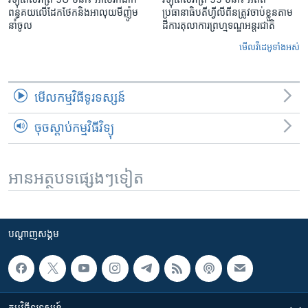
ពន្ធគយ​លើ​ដែកថែក​និង​អាលុយ​មីញ៉ូម​
ប្រធានាធិបតីហ្វីលីពីន​ត្រូវ​ចាប់ខ្លួនតាម
នាំចូល
ដីការ​តុលាការ​ព្រហ្មទណ្ឌ​អន្តរជាតិ
មើល​វីដេអូ​ទាំង​អស់
មើល​កម្មវិធី​ទូរទស្សន៍
ចុចស្តាប់កម្មវិធីវិទ្យុ
អានអត្ថបទផ្សេងៗទៀត
បណ្តាញ​សង្គម
កម្មវិធី​ទូរទស្សន៍