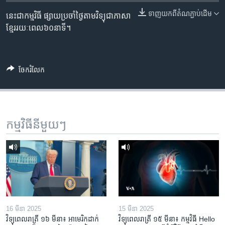
រចនា
សម្ព័ន្ធ​
ទាញ​យក​ពី​តំណភ្ជាប់​ដើម
នេះជាកម្មវិធី ផ្សាយប្រចាំថ្ងៃតាមវិទ្យុជាភាសា
Khmer English
រំលង​
ខ្មែររយៈពេល៦០នាទី។
និង​
បណ្តាញ​សង្គម
ចូល​
ទៅ​
ចែករំលែក
កាន់​
ទំព័រ​
ភាសា
ស្វែង​
រក
កម្មវិធី​នីមួយៗ
16 មីនា 2025
15 មីនា 2025
វិទ្យុពេលរាត្រី ១៦ មីនា៖ អាមេរិក​ដាក់​
វិទ្យុពេលរាត្រី ១៥ មីនា៖ កម្មវិធី ​Hello