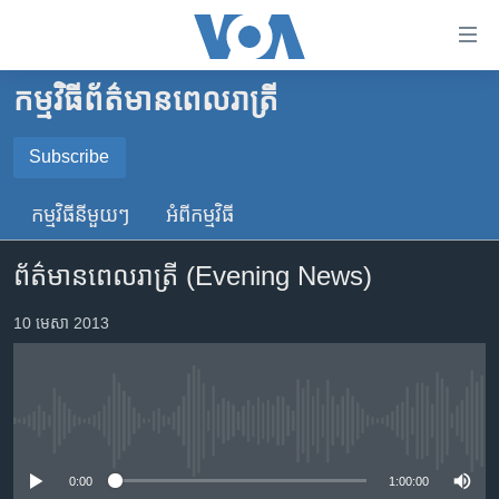
ភ្ជាប់​
ទៅ​
គេហទំព័រ​
កម្មវិធី​ព័ត៌មាន​ពេលរាត្រី
កម្ពុជា
ទាក់ទង
រំលង​
អន្តរជាតិ
Subscribe
និង​
SUBSCRIBE
អាមេរិក
ចូល​
កម្មវិធី​នីមួយៗ
អំពី​កម្មវិធី​
ទៅ​​
ចិន
YouTube Music
ទំព័រ​
ព័ត៌មានពេលរាត្រី (Evening News)
ហេឡូវីអូអេ
ព័ត៌មាន​​
តែ​
កម្ពុជាច្នៃប្រតិដ្ឋ
10 មេសា 2013
Spotify
ម្តង
ព្រឹត្តិការណ៍ព័ត៌មាន
រំលង​
ទទួល​​​សេវា​​​ Podcast
និង​
ទូរទស្សន៍ / វីដេអូ​
ចូល​
No media source currently available
វិទ្យុ / ផតខាសថ៍
ទៅ​
ទំព័រ​
កម្មវិធីទាំងអស់
0:00
1:00:00