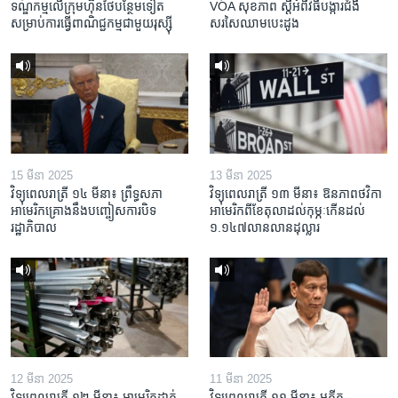
ទណ្ឌកម្ម​លើ​ក្រុមហ៊ុន​ថៃ​បន្ថែម​ទៀត​
VOA សុខភាព ស្ដី​អំពី​វិធី​បង្ការ​ជំងឺ​
សម្រាប់​ការ​ធ្វើ​ពាណិជ្ជកម្ម​ជាមួយ​រុស្ស៊ី
សរសៃ​ឈាម​បេះដូង
15 មីនា 2025
13 មីនា 2025
វិទ្យុពេលរាត្រី ១៤ មីនា៖ ព្រឹទ្ធសភា
វិទ្យុពេលរាត្រី ១៣ មីនា៖ ឱនភាព​ថវិកា​
អាមេរិកគ្រោងនឹងបញ្ចៀសការបិទ
អាមេរិក​ពី​ខែ​តុលា​ដល់​កុម្ភៈ​កើន​ដល់​
រដ្ឋាភិបាល
១.១៤៧​លានលាន​ដុល្លារ
12 មីនា 2025
11 មីនា 2025
វិទ្យុពេលរាត្រី ១២ មីនា៖ អាមេរិក​ដាក់​
វិទ្យុពេលរាត្រី ១១ មីនា៖ អតីត​