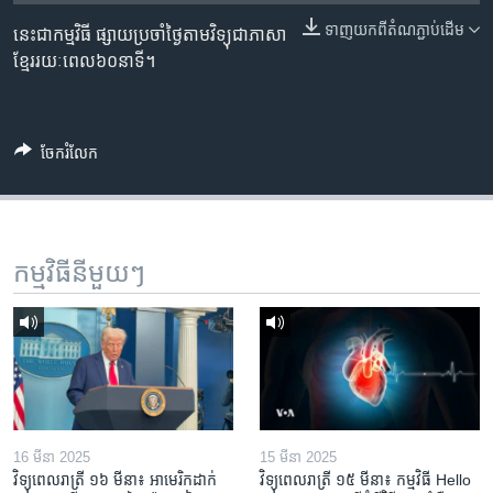
រចនា
សម្ព័ន្ធ​
ទាញ​យក​ពី​តំណភ្ជាប់​ដើម
នេះជាកម្មវិធី ផ្សាយប្រចាំថ្ងៃតាមវិទ្យុជាភាសា
Khmer English
រំលង​
ខ្មែររយៈពេល៦០នាទី។
និង​
បណ្តាញ​សង្គម
ចូល​
ទៅ​
ចែករំលែក
កាន់​
ទំព័រ​
ភាសា
ស្វែង​
រក
កម្មវិធី​នីមួយៗ
16 មីនា 2025
15 មីនា 2025
វិទ្យុពេលរាត្រី ១៦ មីនា៖ អាមេរិក​ដាក់​
វិទ្យុពេលរាត្រី ១៥ មីនា៖ កម្មវិធី ​Hello