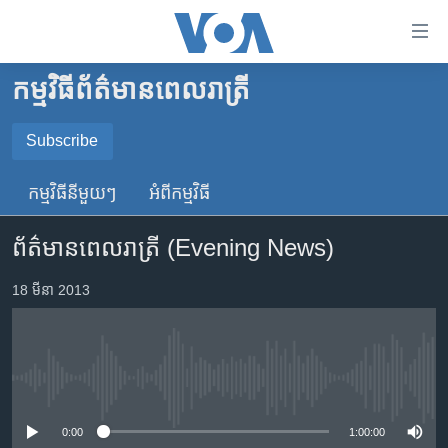
ភ្ជាប់​
ទៅ​
គេហទំព័រ​
កម្មវិធី​ព័ត៌មាន​ពេលរាត្រី
កម្ពុជា
ទាក់ទង
រំលង​
អន្តរជាតិ
Subscribe
និង​
SUBSCRIBE
អាមេរិក
ចូល​
កម្មវិធី​នីមួយៗ
អំពី​កម្មវិធី​
ទៅ​​
ចិន
YouTube Music
ទំព័រ​
ព័ត៌មានពេលរាត្រី (Evening News)
ហេឡូវីអូអេ
ព័ត៌មាន​​
តែ​
កម្ពុជាច្នៃប្រតិដ្ឋ
18 មីនា 2013
Spotify
ម្តង
ព្រឹត្តិការណ៍ព័ត៌មាន
រំលង​
ទទួល​​​សេវា​​​ Podcast
និង​
ទូរទស្សន៍ / វីដេអូ​
ចូល​
No media source currently available
វិទ្យុ / ផតខាសថ៍
ទៅ​
ទំព័រ​
កម្មវិធីទាំងអស់
0:00
1:00:00