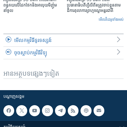
ពន្ធគយ​លើ​ដែកថែក​និង​អាលុយ​មីញ៉ូម​
ប្រធានាធិបតីហ្វីលីពីន​ត្រូវ​ចាប់ខ្លួនតាម
នាំចូល
ដីការ​តុលាការ​ព្រហ្មទណ្ឌ​អន្តរជាតិ
មើល​វីដេអូ​ទាំង​អស់
មើល​កម្មវិធី​ទូរទស្សន៍
ចុចស្តាប់កម្មវិធីវិទ្យុ
អានអត្ថបទផ្សេងៗទៀត
បណ្តាញ​សង្គម
កម្មវិធី​ទូរទស្សន៍