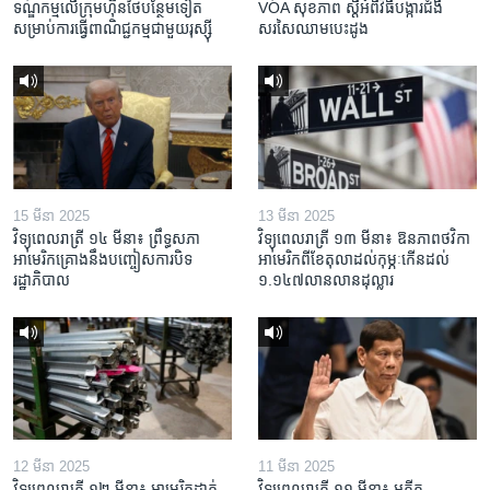
ទណ្ឌកម្ម​លើ​ក្រុមហ៊ុន​ថៃ​បន្ថែម​ទៀត​
VOA សុខភាព ស្ដី​អំពី​វិធី​បង្ការ​ជំងឺ​
សម្រាប់​ការ​ធ្វើ​ពាណិជ្ជកម្ម​ជាមួយ​រុស្ស៊ី
សរសៃ​ឈាម​បេះដូង
15 មីនា 2025
13 មីនា 2025
វិទ្យុពេលរាត្រី ១៤ មីនា៖ ព្រឹទ្ធសភា
វិទ្យុពេលរាត្រី ១៣ មីនា៖ ឱនភាព​ថវិកា​
អាមេរិកគ្រោងនឹងបញ្ចៀសការបិទ
អាមេរិក​ពី​ខែ​តុលា​ដល់​កុម្ភៈ​កើន​ដល់​
រដ្ឋាភិបាល
១.១៤៧​លានលាន​ដុល្លារ
12 មីនា 2025
11 មីនា 2025
វិទ្យុពេលរាត្រី ១២ មីនា៖ អាមេរិក​ដាក់​
វិទ្យុពេលរាត្រី ១១ មីនា៖ អតីត​