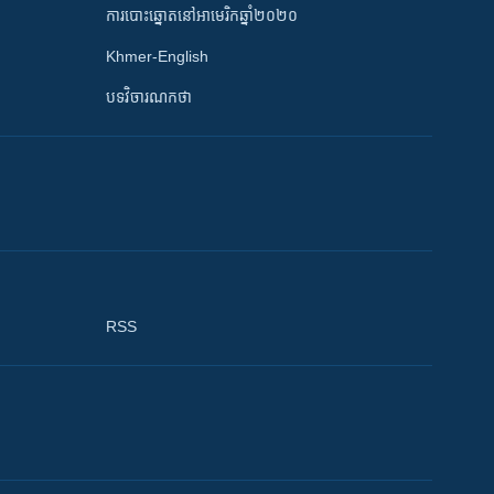
ការបោះឆ្នោតនៅអាមេរិកឆ្នាំ២០២០
Khmer-English
បទវិចារណកថា
RSS