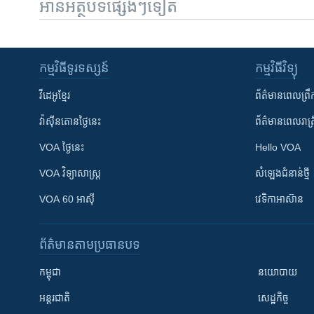
អានអត្ថបទផ្សេងៗទៀត
កម្មវិធី​ទូរទស្សន៍
កម្មវិធី​វិទ្យុ
វីដេអូ​ខ្មែរ
ព័ត៌មាន​ពេល​ព្រឹ
វ៉ាស៊ីនតោន​ថ្ងៃ​នេះ
ព័ត៌មាន​​ពេល​រាត្រ
VOA ថ្ងៃនេះ
Hello VOA
VOA ​វិទ្យាសាស្ត្រ
សំឡេង​ជំនាន់​ថ្មី
VOA 60 អាស៊ី
វេទិកា​អាស៊ាន
ព័ត៌មាន​តាមប្រធានបទ​
កម្ពុជា
នយោបាយ
អន្តរជាតិ
សេដ្ឋកិច្ច