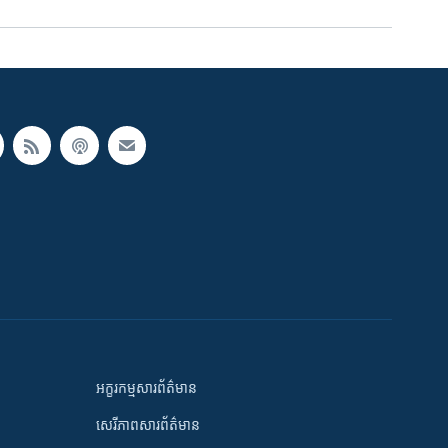
អក្ខរកម្មសារព័ត៌មាន
សេរីភាពសារព័ត៌មាន