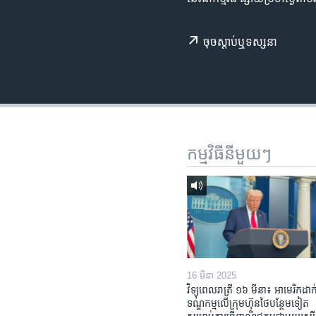
រចនា
សម្ព័ន្ធ​
រំលង​
ចុច​​ស្តាប់​ឬ​ទស្សនា
និង​
ចូល​
ទៅ​
កាន់​
ទំព័រ​
ស្វែង​
កម្មវិធី​នីមួយៗ
រក
16 មីនា 2025
វិទ្យុពេលរាត្រី ១៦ មីនា៖ អាមេរិក​ដាក់
ទណ្ឌកម្ម​លើ​ក្រុមហ៊ុន​ថៃ​បន្ថែម​ទៀត​