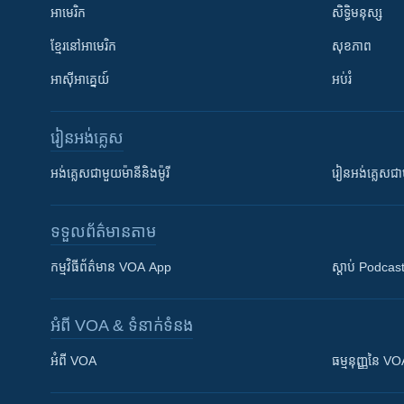
អាមេរិក
សិទ្ធិមនុស្ស
ខ្មែរ​នៅអាមេរិក
សុខភាព
អាស៊ីអាគ្នេយ៍
អប់រំ
រៀន​​អង់គ្លេស
អង់គ្លេស​ជាមួយ​ម៉ានី​និង​ម៉ូរី
រៀន​​​​​​អង់គ្លេ
ទទួល​ព័ត៌មាន​តាម
កម្មវិធី​ព័ត៌មាន VOA App
ស្តាប់ Podcas
អំពី​ VOA & ទំនាក់ទំនង
អំពី​ VOA
ធម្មនុញ្ញ​នៃ V