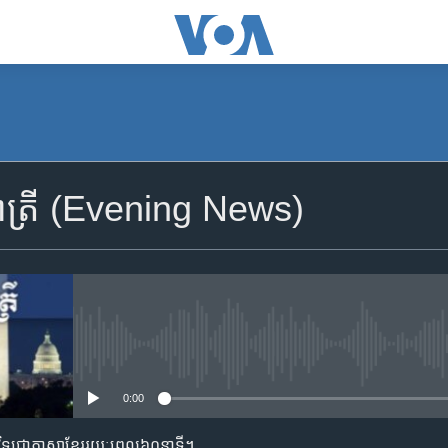
SUBSCRIBE
ាត្រី (Evening News)
Apple Podcasts
YouTube Music
Spotify
No media source currently availa
0:00
ទទួល​​​សេវា​​​ Podcast
ាមវិទ្យុជាភាសាខ្មែររយៈពេល៦០នាទី។