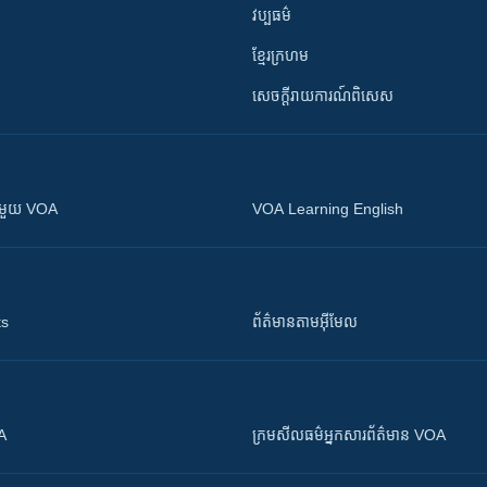
វប្បធម៌
ខ្មែរក្រហម
សេចក្តីរាយការណ៍ពិសេស
ស​​ជាមួយ VOA
VOA Learning English
ts
ព័ត៌មាន​តាម​អ៊ីមែល
OA
ក្រម​​​សីលធម៌​​​អ្នក​​​សារព័ត៌មាន VOA