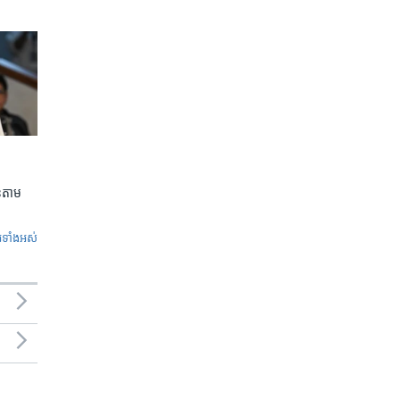
លួនតាម
ូ​ទាំង​អស់