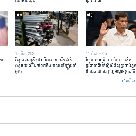
ឈាម​បេះដូង
រដ្ឋាភិបាល
12 មីនា 2025
11 មីនា 2025
កា​
វិទ្យុពេលរាត្រី ១២ មីនា៖ អាមេរិក​ដាក់​
វិទ្យុពេលរាត្រី ១១ មីនា៖ អតីត​
ពន្ធគយ​លើ​ដែកថែក​និង​អាលុយ​មីញ៉ូម​នាំ
ប្រធានាធិបតីហ្វីលីពីន​ត្រូវ​ចាប់ខ្
ចូល
ដីការ​តុលាការ​ព្រហ្មទណ្ឌ​អន្តរជាតិ
មើល​វីដេអ