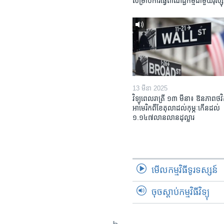
សម្រាប់​ការ​ធ្វើ​ពាណិជ្ជកម្ម​ជាមួយ​រុស្ស៊ី
13 មីនា 2025
វិទ្យុពេលរាត្រី ១៣ មីនា៖ ឱនភាព​ថវិ
អាមេរិក​ពី​ខែ​តុលា​ដល់​កុម្ភៈ​កើន​ដល់​
១.១៤៧​លានលាន​ដុល្លារ
មើល​កម្មវិធី​ទូរទស្សន៍
ចុចស្តាប់កម្មវិធីវិទ្យុ