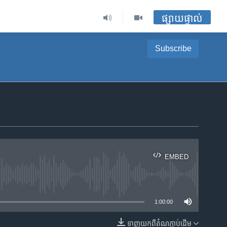
ផ្សាយផ្ទាល់
Subscribe
EMBED
ble
1:00:00
ទាញ​យក​ពី​តំណភ្ជាប់​ដើម