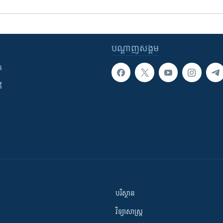
បណ្តាញ​សង្គម
ក
ី
បរិស្ថាន
វិទ្យាសាស្រ្ត