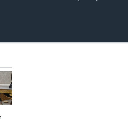
EMBED
ា