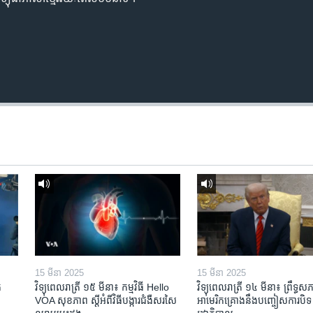
15 មីនា 2025
15 មីនា 2025
​
វិទ្យុពេលរាត្រី ១៥ មីនា៖ កម្មវិធី ​Hello
វិទ្យុពេលរាត្រី ១៤ មីនា៖ ព្រឹទ្ធសភ
VOA សុខភាព ស្ដី​អំពី​វិធី​បង្ការ​ជំងឺ​សរសៃ​
អាមេរិកគ្រោងនឹងបញ្ចៀសការបិទ