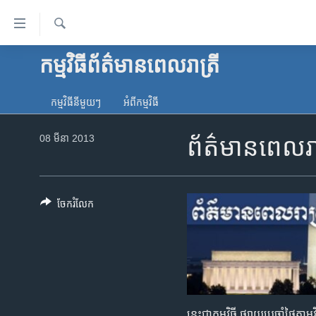
ភ្ជាប់​
ទៅ​
គេហទំព័រ​
ស្វែង​
កម្មវិធី​ព័ត៌មាន​ពេលរាត្រី
កម្ពុជា
រក
ទាក់ទង
អន្តរជាតិ
រំលង​
កម្មវិធី​នីមួយៗ
អំពី​កម្មវិធី​
និង​
អាមេរិក
ចូល​
08 មីនា 2013
ព័ត៌មានពេលរ
ចិន
ទៅ​​
ទំព័រ​
ហេឡូវីអូអេ
ព័ត៌មាន​​
កម្ពុជាច្នៃប្រតិដ្ឋ
តែ​
ចែករំលែក
ម្តង
ព្រឹត្តិការណ៍ព័ត៌មាន
រំលង​
ទូរទស្សន៍ / វីដេអូ​
និង​
ចូល​
វិទ្យុ / ផតខាសថ៍
ទៅ​
កម្មវិធីទាំងអស់
ទំព័រ​
នេះជាកម្មវិធី ផ្សាយប្រចាំថ្ងៃត