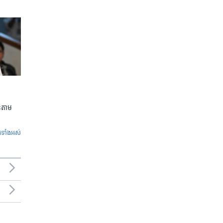
លួនតាម
ូ​ទាំង​អស់