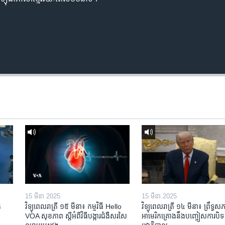
15 មីនា 2025
15 មីនា 2025
​
វិទ្យុពេលរាត្រី ១៥ មីនា៖ កម្មវិធី ​Hello
វិទ្យុពេលរាត្រី ១៤ មីនា៖ ព្រឹទ្ធសភ
VOA សុខភាព ស្ដី​អំពី​វិធី​បង្ការ​ជំងឺ​សរសៃ​
អាមេរិកគ្រោងនឹងបញ្ចៀសការបិទ