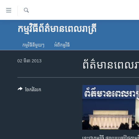
ភ្ជាប់​
ទៅ​
គេហទំព័រ​
ស្វែង​
កម្មវិធី​ព័ត៌មាន​ពេលរាត្រី
កម្ពុជា
រក
ទាក់ទង
អន្តរជាតិ
រំលង​
កម្មវិធី​នីមួយៗ
អំពី​កម្មវិធី​
និង​
អាមេរិក
ចូល​
02 មីនា 2013
ព័ត៌មានពេលរ
ចិន
ទៅ​​
ទំព័រ​
ហេឡូវីអូអេ
ព័ត៌មាន​​
កម្ពុជាច្នៃប្រតិដ្ឋ
តែ​
ចែករំលែក
ម្តង
ព្រឹត្តិការណ៍ព័ត៌មាន
រំលង​
ទូរទស្សន៍ / វីដេអូ​
និង​
ចូល​
វិទ្យុ / ផតខាសថ៍
ទៅ​
កម្មវិធីទាំងអស់
ទំព័រ​
នេះជាកម្មវិធី ផ្សាយប្រចាំថ្ងៃត