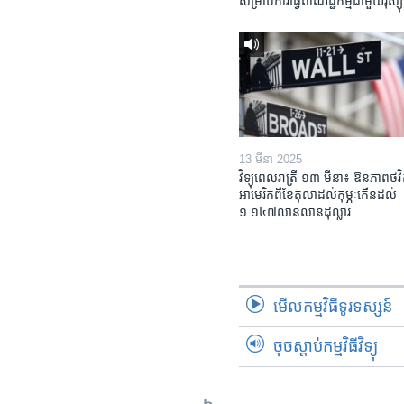
សម្រាប់​ការ​ធ្វើ​ពាណិជ្ជកម្ម​ជាមួយ​រុស្ស៊ី
13 មីនា 2025
វិទ្យុពេលរាត្រី ១៣ មីនា៖ ឱនភាព​ថវិ
អាមេរិក​ពី​ខែ​តុលា​ដល់​កុម្ភៈ​កើន​ដល់​
១.១៤៧​លានលាន​ដុល្លារ
មើល​កម្មវិធី​ទូរទស្សន៍
ចុចស្តាប់កម្មវិធីវិទ្យុ