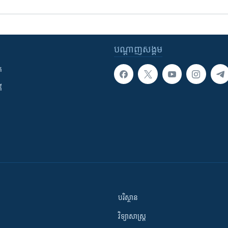
បណ្តាញ​សង្គម
ក
ី
បរិស្ថាន
វិទ្យាសាស្រ្ត