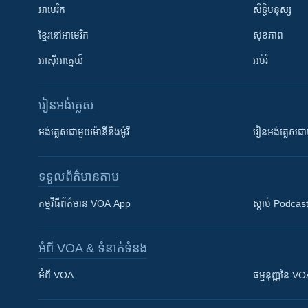
អាមេរិក
សិទ្ធិមនុស្ស
ខ្មែរ​នៅអាមេរិក
សុខភាព
អាស៊ីអាគ្នេយ៍
អប់រំ
រៀន​​អង់គ្លេស
អង់គ្លេស​ជាមួយ​ម៉ានី​និង​ម៉ូរី
រៀន​​​​​​អង់គ្លេ
ទទួល​ព័ត៌មាន​តាម
កម្មវិធី​ព័ត៌មាន VOA App
ស្តាប់ Podcas
អំពី​ VOA & ទំនាក់ទំនង
អំពី​ VOA
ធម្មនុញ្ញ​នៃ V