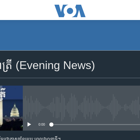
SUBSCRIBE
ាត្រី (Evening News)
Apple Podcasts
YouTube Music
Spotify
No media source currently availa
0:00
ទទួល​​​សេវា​​​ Podcast
ាមវិទ្យុជាភាសាខ្មែររយៈពេល៦០នាទី។