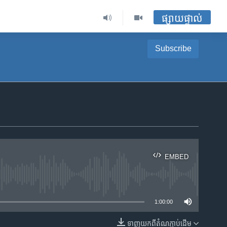
ផ្សាយផ្ទាល់
Subscribe
EMBED
ble
1:00:00
ទាញ​យក​ពី​តំណភ្ជាប់​ដើម