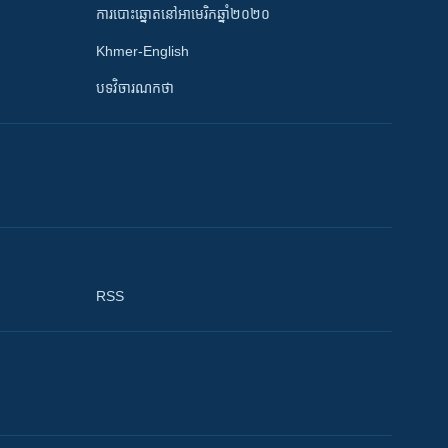
ការបោះឆ្នោតនៅអាមេរិកឆ្នាំ២០២០
Khmer-English
បទវិចារណកថា
RSS