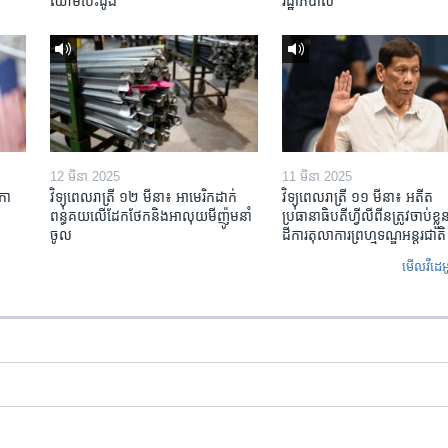
ឈាម​បេះដូង
រដ្ឋាភិបាល
12 មីនា 2025
11 មីនា 2025
កា​
វិទ្យុពេលរាត្រី ១២ មីនា៖ អាមេរិក​ដាក់​
វិទ្យុពេលរាត្រី ១១ មីនា៖ អតីត​
ពន្ធគយ​លើ​ដែកថែក​និង​អាលុយ​មីញ៉ូម​នាំ
ប្រធានាធិបតីហ្វីលីពីន​ត្រូវ​ចាប់ខ្
ចូល
ដីការ​តុលាការ​ព្រហ្មទណ្ឌ​អន្តរជាតិ
មើល​វីដេអ