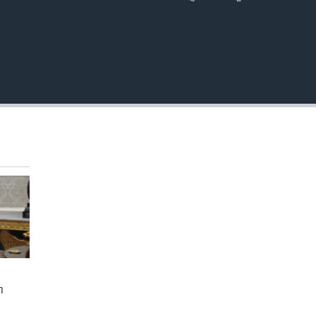
EMBED
ា