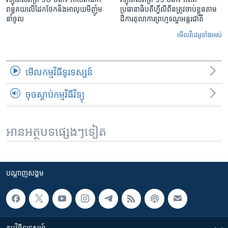
ពន្ធគយ​លើ​ដែកថែក​និង​អាលុយ​មីញ៉ូម​
ប្រធានាធិបតីហ្វីលីពីន​ត្រូវ​ចាប់ខ្លួនតាម
នាំចូល
ដីការ​តុលាការ​ព្រហ្មទណ្ឌ​អន្តរជាតិ
មើល​វីដេអូ​ទាំង​អស់
មើល​កម្មវិធី​ទូរទស្សន៍
ចុចស្តាប់កម្មវិធីវិទ្យុ
អានអត្ថបទផ្សេងៗទៀត
បណ្តាញ​សង្គម
កម្មវិធី​ទូរទស្សន៍