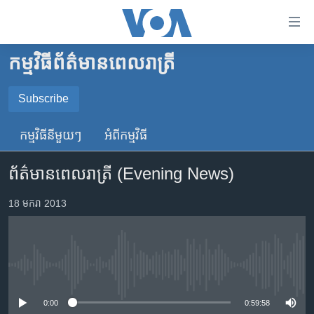
ភ្ជាប់​
ទៅ​
គេហទំព័រ​
កម្មវិធី​ព័ត៌មាន​ពេលរាត្រី
កម្ពុជា
ទាក់ទង
រំលង​
អន្តរជាតិ
Subscribe
និង​
SUBSCRIBE
អាមេរិក
ចូល​
កម្មវិធី​នីមួយៗ
អំពី​កម្មវិធី​
ទៅ​​
ចិន
YouTube Music
ទំព័រ​
ព័ត៌មានពេលរាត្រី (Evening News)
ហេឡូវីអូអេ
ព័ត៌មាន​​
តែ​
កម្ពុជាច្នៃប្រតិដ្ឋ
18 មករា 2013
Spotify
ម្តង
ព្រឹត្តិការណ៍ព័ត៌មាន
រំលង​
ទទួល​​​សេវា​​​ Podcast
និង​
ទូរទស្សន៍ / វីដេអូ​
ចូល​
No media source currently available
វិទ្យុ / ផតខាសថ៍
ទៅ​
ទំព័រ​
កម្មវិធីទាំងអស់
0:00
0:59:58