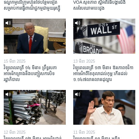
ទណ្ឌកម្ម​លើ​ក្រុមហ៊ុន​ថៃ​បន្ថែម​ទៀត​
VOA សុខភាព ស្ដី​អំពី​វិធី​បង្ការ​ជំងឺ​
សម្រាប់​ការ​ធ្វើ​ពាណិជ្ជកម្ម​ជាមួយ​រុស្ស៊ី
សរសៃ​ឈាម​បេះដូង
15 មីនា 2025
13 មីនា 2025
វិទ្យុពេលរាត្រី ១៤ មីនា៖ ព្រឹទ្ធសភា
វិទ្យុពេលរាត្រី ១៣ មីនា៖ ឱនភាព​ថវិកា​
អាមេរិកគ្រោងនឹងបញ្ចៀសការបិទ
អាមេរិក​ពី​ខែ​តុលា​ដល់​កុម្ភៈ​កើន​ដល់​
រដ្ឋាភិបាល
១.១៤៧​លានលាន​ដុល្លារ
12 មីនា 2025
11 មីនា 2025
វិទ្យុពេលរាត្រី ១២ មីនា៖ អាមេរិក​ដាក់​
វិទ្យុពេលរាត្រី ១១ មីនា៖ អតីត​