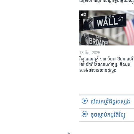
សម្រាប់​ការ​ធ្វើ​ពាណិជ្ជកម្ម​ជាមួយ​រុស្ស៊ី
13 មីនា 2025
វិទ្យុពេលរាត្រី ១៣ មីនា៖ ឱនភាព​ថវិ
អាមេរិក​ពី​ខែ​តុលា​ដល់​កុម្ភៈ​កើន​ដល់​
១.១៤៧​លានលាន​ដុល្លារ
មើល​កម្មវិធី​ទូរទស្សន៍
ចុចស្តាប់កម្មវិធីវិទ្យុ