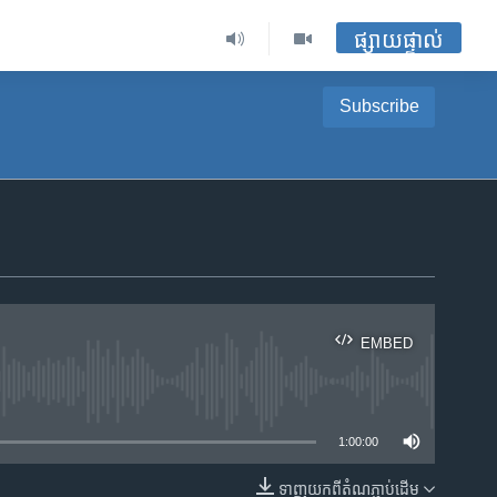
ផ្សាយផ្ទាល់
Subscribe
EMBED
ble
1:00:00
ទាញ​យក​ពី​តំណភ្ជាប់​ដើម