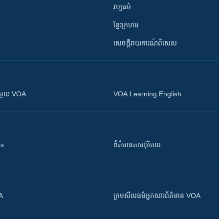
វប្បធម៌
ខ្មែរក្រហម
សេចក្តីរាយការណ៍ពិសេស
ស​​ជាមួយ VOA
VOA Learning English
ts
ព័ត៌មាន​តាម​អ៊ីមែល
OA
ក្រម​​​សីលធម៌​​​អ្នក​​​សារព័ត៌មាន VOA