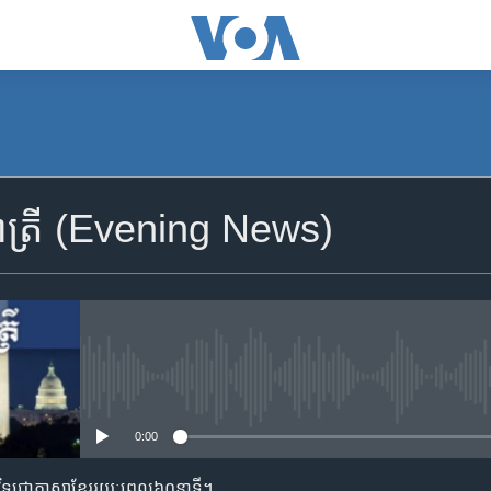
SUBSCRIBE
រាត្រី (Evening News)
Apple Podcasts
YouTube Music
Spotify
No media source currently availa
0:00
ទទួល​​​សេវា​​​ Podcast
​វិទ្យុ​ជា​ភាសា​ខ្មែរ​​​រយៈ​ពេល​​៦០​​នាទី។