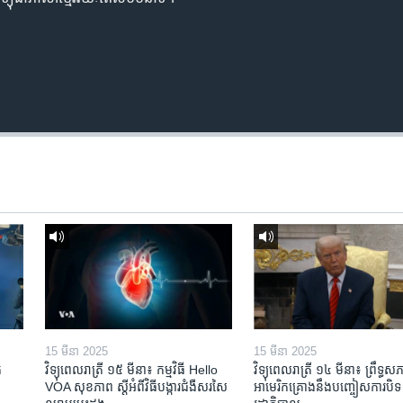
15 មីនា 2025
15 មីនា 2025
​
វិទ្យុពេលរាត្រី ១៥ មីនា៖ កម្មវិធី ​Hello
វិទ្យុពេលរាត្រី ១៤ មីនា៖ ព្រឹទ្ធសភ
VOA សុខភាព ស្ដី​អំពី​វិធី​បង្ការ​ជំងឺ​សរសៃ​
អាមេរិកគ្រោងនឹងបញ្ចៀសការបិទ