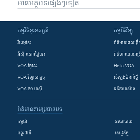
អានអត្ថបទផ្សេងៗទៀត
កម្មវិធី​ទូរទស្សន៍
កម្មវិធី​វិទ្យុ
វីដេអូ​ខ្មែរ
ព័ត៌មាន​ពេល​ព្រឹ
វ៉ាស៊ីនតោន​ថ្ងៃ​នេះ
ព័ត៌មាន​​ពេល​រាត្រ
VOA ថ្ងៃនេះ
Hello VOA
VOA ​វិទ្យាសាស្ត្រ
សំឡេង​ជំនាន់​ថ្មី
VOA 60 អាស៊ី
វេទិកា​អាស៊ាន
ព័ត៌មាន​តាមប្រធានបទ​
កម្ពុជា
នយោបាយ
អន្តរជាតិ
សេដ្ឋកិច្ច