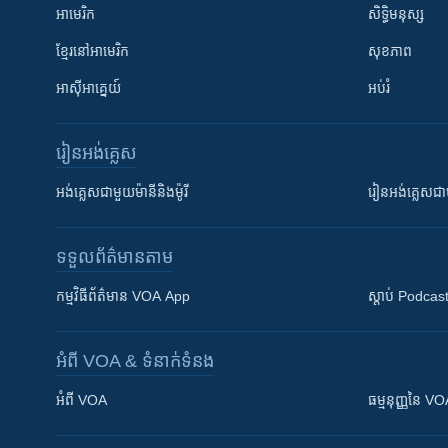
អាមេរិក
សិទ្ធិមនុស្ស
ខ្មែរ​នៅអាមេរិក
សុខភាព
អាស៊ីអាគ្នេយ៍
អប់រំ
រៀន​​អង់គ្លេស
អង់គ្លេស​ជាមួយ​ម៉ានី​និង​ម៉ូរី
រៀន​​​​​​អង់គ្លេ
ទទួល​ព័ត៌មាន​តាម
កម្មវិធី​ព័ត៌មាន VOA App
ស្តាប់ Podcas
អំពី​ VOA & ទំនាក់ទំនង
អំពី​ VOA
ធម្មនុញ្ញ​នៃ V