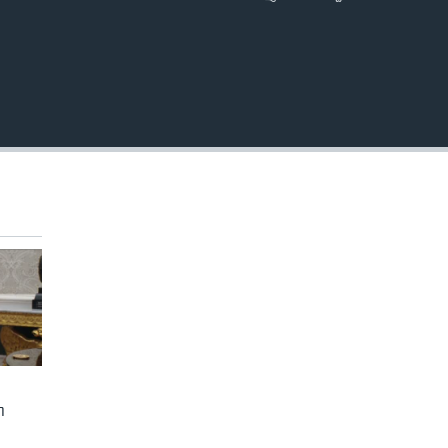
EMBED
ា