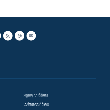
អក្ខរកម្មសារព័ត៌មាន
សេរីភាពសារព័ត៌មាន