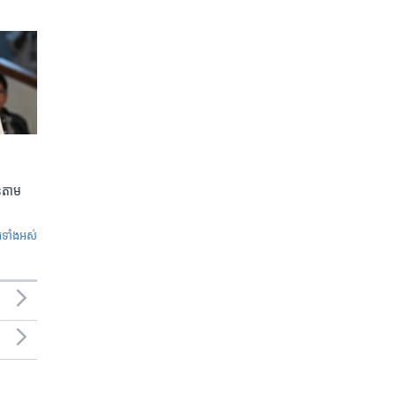
លួនតាម
ូ​ទាំង​អស់