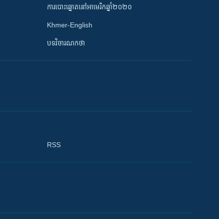
ការបោះឆ្នោតនៅអាមេរិកឆ្នាំ២០២០
Khmer-English
បទវិចារណកថា
RSS