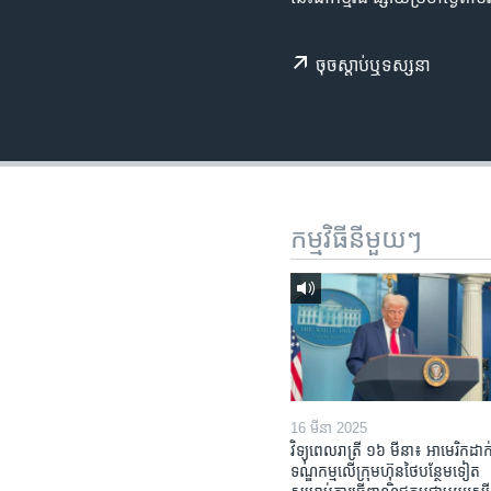
រចនា
សម្ព័ន្ធ​
រំលង​
ចុច​​ស្តាប់​ឬ​ទស្សនា
និង​
ចូល​
ទៅ​
កាន់​
ទំព័រ​
ស្វែង​
កម្មវិធី​នីមួយៗ
រក
16 មីនា 2025
វិទ្យុពេលរាត្រី ១៦ មីនា៖ អាមេរិក​ដាក់
ទណ្ឌកម្ម​លើ​ក្រុមហ៊ុន​ថៃ​បន្ថែម​ទៀត​