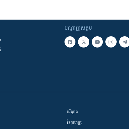
បណ្តាញ​សង្គម
ក
ី
បរិស្ថាន
វិទ្យាសាស្រ្ត