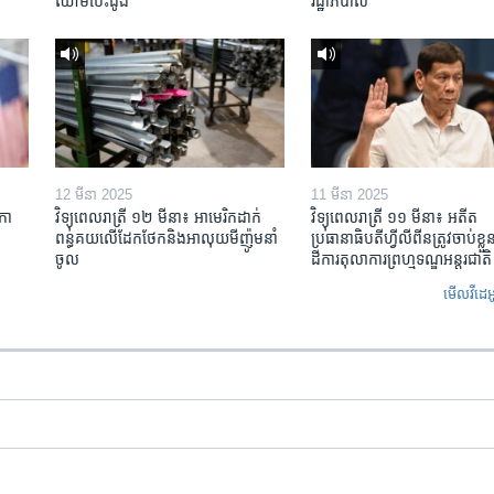
ឈាម​បេះដូង
រដ្ឋាភិបាល
12 មីនា 2025
11 មីនា 2025
កា​
វិទ្យុពេលរាត្រី ១២ មីនា៖ អាមេរិក​ដាក់​
វិទ្យុពេលរាត្រី ១១ មីនា៖ អតីត​
ពន្ធគយ​លើ​ដែកថែក​និង​អាលុយ​មីញ៉ូម​នាំ
ប្រធានាធិបតីហ្វីលីពីន​ត្រូវ​ចាប់ខ្
ចូល
ដីការ​តុលាការ​ព្រហ្មទណ្ឌ​អន្តរជាតិ
មើល​វីដេអ