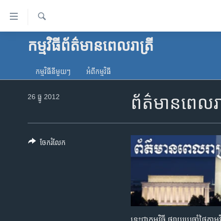
ភ្ជាប់​
ទៅ​
គេហទំព័រ​
ស្វែង​
កម្មវិធី​ព័ត៌មាន​ពេលរាត្រី
កម្ពុជា
រក
ទាក់ទង
អន្តរជាតិ
រំលង​
កម្មវិធី​នីមួយៗ
អំពី​កម្មវិធី​
និង​
អាមេរិក
ចូល​
26 ធ្នូ 2012
ព័ត៌មាន​ពេល​
ចិន
ទៅ​​
ទំព័រ​
ហេឡូវីអូអេ
ព័ត៌មាន​​
កម្ពុជាច្នៃប្រតិដ្ឋ
តែ​
ចែករំលែក
ម្តង
ព្រឹត្តិការណ៍ព័ត៌មាន
រំលង​
ទូរទស្សន៍ / វីដេអូ​
និង​
ចូល​
វិទ្យុ / ផតខាសថ៍
ទៅ​
កម្មវិធីទាំងអស់
ទំព័រ​
នេះ​ជា​កម្មវិធី ​ផ្សាយ​​ប្រចាំ​ថ្ងៃ​តាម