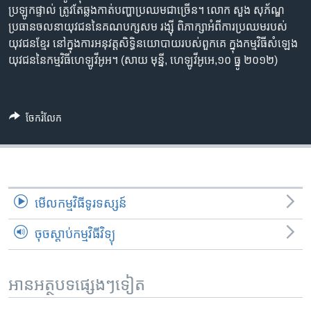
រចនា
ប្រឡូក​ផ្ទាល់​ ត្រូវ​តែ​ឆ្លង​កាត់​បញ្ហា​ប្រឈម​ជា​ច្រើន។ លោក សួង សុភ័ណ្ឌ
សម្ព័ន្ធ​
Khmer English
ប្រធាន​ចលនា​យុវជន​នៃ​គណបក្ស​សម រង្ស៊ី ពិភាក្សា​អំពី​ការប្រឈម​របស់​
រំលង​
យុវជន​ខ្មែរ នៅ​ក្នុង​ការ​អនុវត្ត​សិទ្ធិ​នយោបាយ​របស់​ពួកគេ ក្នុង​កម្មវិធី​សំឡេង​
និង​
យុវជន​នៃ​កម្មវិធី​ហេឡូ​វីអូអ។ (សាយ មុន្នី, ហេឡូវីអូអេ,១០ ធ្នូ ២០១២)
បណ្តាញ​សង្គម
ចូល​
ទៅ​
កាន់​
ទំព័រ​
ចែករំលែក
ភាសា
ស្វែង​
រក
មើល​កម្មវិធី​ទូរទស្សន៍
ចុចស្តាប់កម្មវិធីវិទ្យុ
អានអត្ថបទផ្សេងៗទៀត