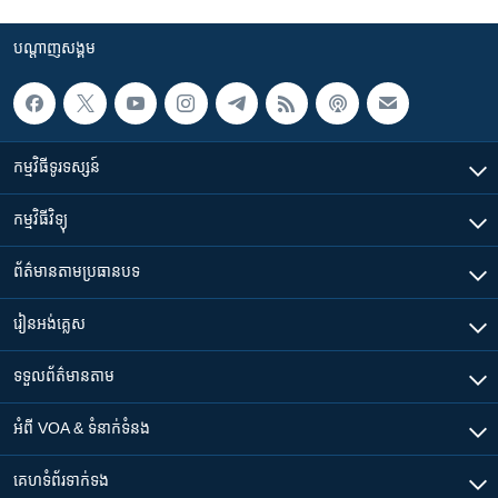
បណ្តាញ​សង្គម
កម្មវិធី​ទូរទស្សន៍
កម្មវិធី​វិទ្យុ
ព័ត៌មាន​តាមប្រធានបទ​
រៀន​​អង់គ្លេស
ទទួល​ព័ត៌មាន​តាម
អំពី​ VOA & ទំនាក់ទំនង
គេហទំព័រ​​ទាក់ទង