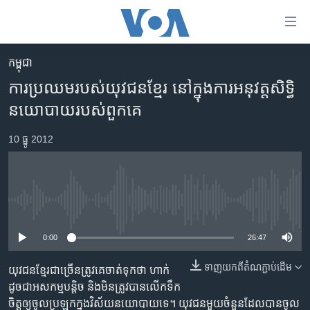
ភ្ជាប់​
ទៅ​
គេហទំព័រ​
កម្ពុជា
កម្ពុជា
ទាក់ទង
ការប្រឈម​របស់​យុវជន​ខ្មែរ នៅ​ក្នុង​ការ​អនុវត្ត​សិទ្ធិ​
រំលង​
អន្តរជាតិ
នយោបាយ​របស់​ពួកគេ
និង​
អាមេរិក
ចូល​
10 ធ្នូ 2012
ទៅ​​
ចិន
ទំព័រ​
ហេឡូវីអូអេ
ព័ត៌មាន​​
តែ​
កម្ពុជាច្នៃប្រតិដ្ឋ
No media source currently available
ម្តង
ព្រឹត្តិការណ៍ព័ត៌មាន
រំលង​
0:00
26:47
និង​
ទូរទស្សន៍ / វីដេអូ​
ចូល​
ទាញ​យក​ពី​តំណភ្ជាប់​ដើម
យុវជន​ខ្មែរ​ជា​ច្រើន​ត្រូវ​គេ​ចាត់​ទុក​ថា ហាក់​
វិទ្យុ / ផតខាសថ៍
ទៅ​
ដូចជា​អសកម្ម​បន្តិច និង​មិន​ត្រូវ​បាន​លើក​ទឹក​
ទំព័រ​
កម្មវិធីទាំងអស់
ចិត្ត​ឲ្យ​ចូល​ប្រឡូក​ក្នុង​វិស័យ​នយោបាយ​ទេ។ យុវជន​មួយ​ចំនួន​ដែល​បាន​ចូល​