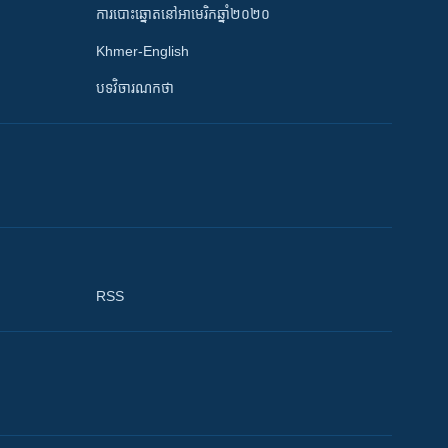
ការបោះឆ្នោតនៅអាមេរិកឆ្នាំ២០២០
Khmer-English
បទវិចារណកថា
RSS