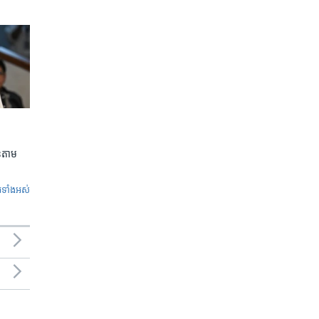
លួនតាម
ូ​ទាំង​អស់