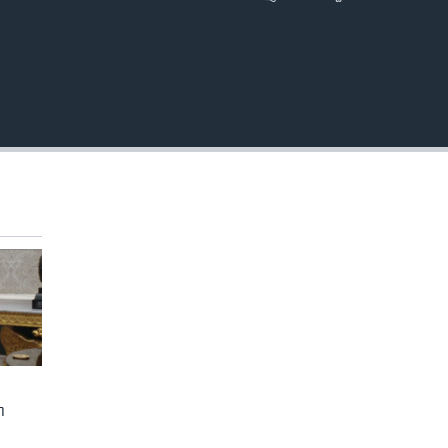
EMBED
ា