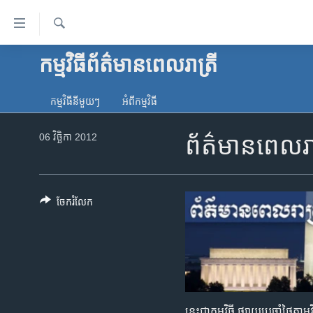
ភ្ជាប់​
ទៅ​
គេហទំព័រ​
ស្វែង​
កម្មវិធី​ព័ត៌មាន​ពេលរាត្រី
កម្ពុជា
រក
ទាក់ទង
អន្តរជាតិ
រំលង​
កម្មវិធី​នីមួយៗ
អំពី​កម្មវិធី​
និង​
អាមេរិក
ចូល​
06 វិច្ឆិកា 2012
ព័ត៌មាន​ពេល​
ចិន
ទៅ​​
ទំព័រ​
ហេឡូវីអូអេ
ព័ត៌មាន​​
កម្ពុជាច្នៃប្រតិដ្ឋ
តែ​
ចែករំលែក
ម្តង
ព្រឹត្តិការណ៍ព័ត៌មាន
រំលង​
ទូរទស្សន៍ / វីដេអូ​
និង​
ចូល​
វិទ្យុ / ផតខាសថ៍
ទៅ​
កម្មវិធីទាំងអស់
ទំព័រ​
នេះ​ជា​កម្មវិធី ​ផ្សាយ​​ប្រចាំ​ថ្ងៃ​តាម