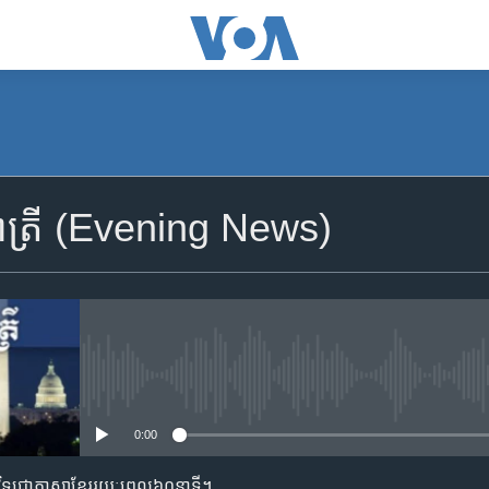
SUBSCRIBE
រាត្រី (Evening News)
Apple Podcasts
YouTube Music
Spotify
No media source currently availa
0:00
ទទួល​​​សេវា​​​ Podcast
​វិទ្យុ​ជា​ភាសា​ខ្មែរ​​​រយៈ​ពេល​​៦០​​នាទី។