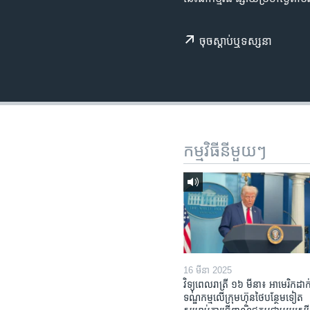
រចនា
សម្ព័ន្ធ​
រំលង​
ចុច​​ស្តាប់​ឬ​ទស្សនា
និង​
ចូល​
ទៅ​
កាន់​
ទំព័រ​
ស្វែង​
កម្មវិធី​នីមួយៗ
រក
16 មីនា 2025
វិទ្យុពេលរាត្រី ១៦ មីនា៖ អាមេរិក​ដាក់
ទណ្ឌកម្ម​លើ​ក្រុមហ៊ុន​ថៃ​បន្ថែម​ទៀត​