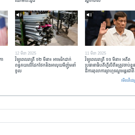
ឈាម​បេះដូង
រដ្ឋាភិបាល
12 មីនា 2025
11 មីនា 2025
កា​
វិទ្យុពេលរាត្រី ១២ មីនា៖ អាមេរិក​ដាក់​
វិទ្យុពេលរាត្រី ១១ មីនា៖ អតីត​
ពន្ធគយ​លើ​ដែកថែក​និង​អាលុយ​មីញ៉ូម​នាំ
ប្រធានាធិបតីហ្វីលីពីន​ត្រូវ​ចាប់ខ្
ចូល
ដីការ​តុលាការ​ព្រហ្មទណ្ឌ​អន្តរជាតិ
មើល​វីដេអ