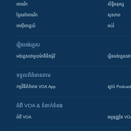
អាមេរិក
សិទ្ធិមនុស្ស
ខ្មែរ​នៅអាមេរិក
សុខភាព
អាស៊ីអាគ្នេយ៍
អប់រំ
រៀន​​អង់គ្លេស
អង់គ្លេស​ជាមួយ​ម៉ានី​និង​ម៉ូរី
រៀន​​​​​​អង់គ្លេ
ទទួល​ព័ត៌មាន​តាម
កម្មវិធី​ព័ត៌មាន VOA App
ស្តាប់ Podcas
អំពី​ VOA & ទំនាក់ទំនង
អំពី​ VOA
ធម្មនុញ្ញ​នៃ V