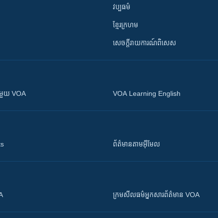
វប្បធម៌
ខ្មែរក្រហម
សេចក្តីរាយការណ៍ពិសេស
ស​​ជាមួយ VOA
VOA Learning English
ts
ព័ត៌មាន​តាម​អ៊ីមែល
OA
ក្រម​​​សីលធម៌​​​អ្នក​​​សារព័ត៌មាន VOA