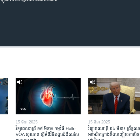
15 មីនា 2025
15 មីនា 2025
​
វិទ្យុពេលរាត្រី ១៥ មីនា៖ កម្មវិធី ​Hello
វិទ្យុពេលរាត្រី ១៤ មីនា៖ ព្រឹទ្ធសភ
VOA សុខភាព ស្ដី​អំពី​វិធី​បង្ការ​ជំងឺ​សរសៃ​
អាមេរិកគ្រោងនឹងបញ្ចៀសការបិទ