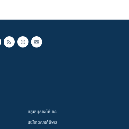
អក្ខរកម្មសារព័ត៌មាន
សេរីភាពសារព័ត៌មាន