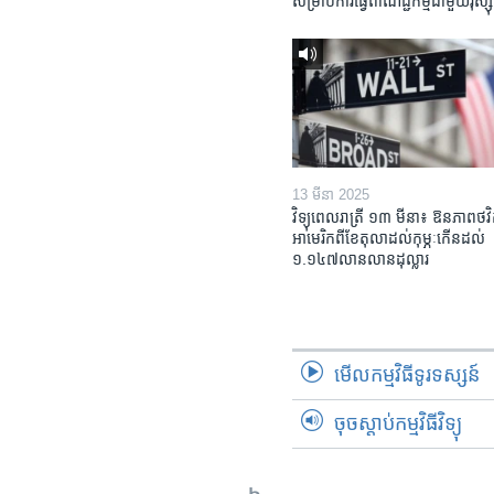
សម្រាប់​ការ​ធ្វើ​ពាណិជ្ជកម្ម​ជាមួយ​រុស្ស៊ី
13 មីនា 2025
វិទ្យុពេលរាត្រី ១៣ មីនា៖ ឱនភាព​ថវិ
អាមេរិក​ពី​ខែ​តុលា​ដល់​កុម្ភៈ​កើន​ដល់​
១.១៤៧​លានលាន​ដុល្លារ
មើល​កម្មវិធី​ទូរទស្សន៍
ចុចស្តាប់កម្មវិធីវិទ្យុ