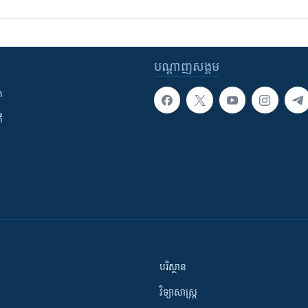
បណ្តាញ​សង្គម
ក
ី
បរិស្ថាន
វិទ្យាសាស្រ្ត