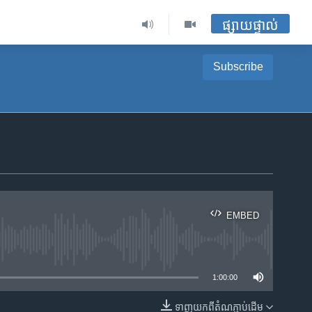
ផ្សាយផ្ទាល់
Subscribe
EMBED
ble
1:00:00
ទាញ​យក​ពី​តំណភ្ជាប់​ដើម