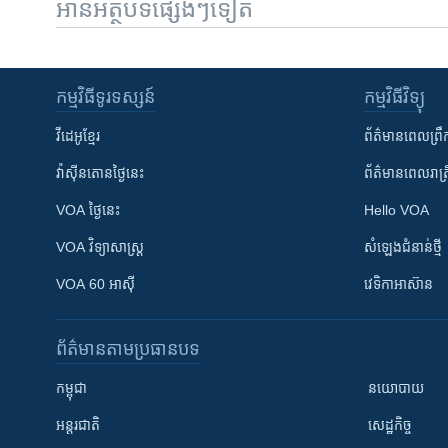
អានអត្ថបទផ្សេងៗទៀត
កម្មវិធី​ទូរទស្សន៍
កម្មវិធី​វិទ្យុ
វីដេអូ​ខ្មែរ
ព័ត៌មាន​ពេល​ព្រឹ
វ៉ាស៊ីនតោន​ថ្ងៃ​នេះ
ព័ត៌មាន​​ពេល​រាត្រ
VOA ថ្ងៃនេះ
Hello VOA
VOA ​វិទ្យាសាស្ត្រ
សំឡេង​ជំនាន់​ថ្មី
VOA 60 អាស៊ី
វេទិកា​អាស៊ាន
ព័ត៌មាន​តាមប្រធានបទ​
កម្ពុជា
នយោបាយ
អន្តរជាតិ
សេដ្ឋកិច្ច