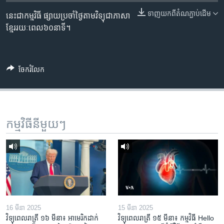
រចនា
សម្ព័ន្ធ​
ទាញ​យក​ពី​តំណភ្ជាប់​ដើម
នេះ​ជា​កម្មវិធី ​ផ្សាយ​​ប្រចាំ​ថ្ងៃ​តាម​វិទ្យុ​ជា​ភាសា​
Khmer English
រំលង​
ខ្មែរ​​​រយៈ​ពេល​​៦០​​នាទី។
និង​
បណ្តាញ​សង្គម
ចូល​
ទៅ​
ចែករំលែក
កាន់​
ទំព័រ​
ភាសា
ស្វែង​
រក
កម្មវិធី​នីមួយៗ
16 មីនា 2025
15 មីនា 2025
វិទ្យុពេលរាត្រី ១៦ មីនា៖ អាមេរិក​ដាក់​
វិទ្យុពេលរាត្រី ១៥ មីនា៖ កម្មវិធី ​Hello