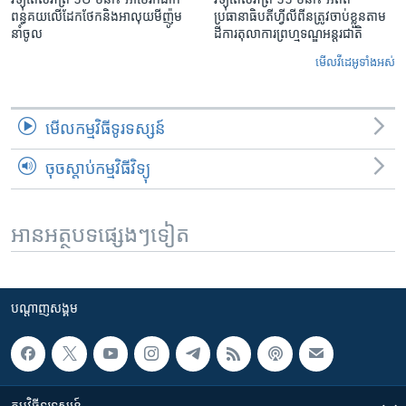
ពន្ធគយ​លើ​ដែកថែក​និង​អាលុយ​មីញ៉ូម​
ប្រធានាធិបតីហ្វីលីពីន​ត្រូវ​ចាប់ខ្លួនតាម
នាំចូល
ដីការ​តុលាការ​ព្រហ្មទណ្ឌ​អន្តរជាតិ
មើល​វីដេអូ​ទាំង​អស់
មើល​កម្មវិធី​ទូរទស្សន៍
ចុចស្តាប់កម្មវិធីវិទ្យុ
អានអត្ថបទផ្សេងៗទៀត
បណ្តាញ​សង្គម
កម្មវិធី​ទូរទស្សន៍