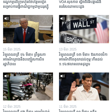
ទណ្ឌកម្ម​លើ​ក្រុមហ៊ុន​ថៃ​បន្ថែម​ទៀត​
VOA សុខភាព ស្ដី​អំពី​វិធី​បង្ការ​ជំងឺ​
សម្រាប់​ការ​ធ្វើ​ពាណិជ្ជកម្ម​ជាមួយ​រុស្ស៊ី
សរសៃ​ឈាម​បេះដូង
15 មីនា 2025
13 មីនា 2025
វិទ្យុពេលរាត្រី ១៤ មីនា៖ ព្រឹទ្ធសភា
វិទ្យុពេលរាត្រី ១៣ មីនា៖ ឱនភាព​ថវិកា​
អាមេរិកគ្រោងនឹងបញ្ចៀសការបិទ
អាមេរិក​ពី​ខែ​តុលា​ដល់​កុម្ភៈ​កើន​ដល់​
រដ្ឋាភិបាល
១.១៤៧​លានលាន​ដុល្លារ
12 មីនា 2025
11 មីនា 2025
វិទ្យុពេលរាត្រី ១២ មីនា៖ អាមេរិក​ដាក់​
វិទ្យុពេលរាត្រី ១១ មីនា៖ អតីត​