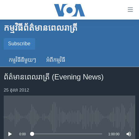
ភ្ជាប់​
ទៅ​
គេហទំព័រ​
កម្មវិធី​ព័ត៌មាន​ពេលរាត្រី
កម្ពុជា
ទាក់ទង
រំលង​
អន្តរជាតិ
Subscribe
និង​
SUBSCRIBE
អាមេរិក
ចូល​
កម្មវិធី​នីមួយៗ
អំពី​កម្មវិធី​
ទៅ​​
ចិន
YouTube Music
ទំព័រ​
ព័ត៌មាន​ពេល​រាត្រី (Evening News)
ហេឡូវីអូអេ
ព័ត៌មាន​​
តែ​
កម្ពុជាច្នៃប្រតិដ្ឋ
25 តុលា 2012
Spotify
ម្តង
ព្រឹត្តិការណ៍ព័ត៌មាន
រំលង​
ទទួល​​​សេវា​​​ Podcast
និង​
ទូរទស្សន៍ / វីដេអូ​
ចូល​
No media source currently available
វិទ្យុ / ផតខាសថ៍
ទៅ​
ទំព័រ​
កម្មវិធីទាំងអស់
0:00
1:00:00