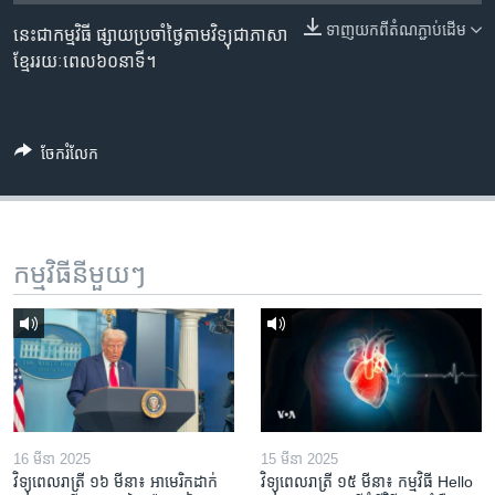
រចនា
សម្ព័ន្ធ​
ទាញ​យក​ពី​តំណភ្ជាប់​ដើម
នេះ​ជា​កម្មវិធី ​ផ្សាយ​​ប្រចាំ​ថ្ងៃ​តាម​វិទ្យុ​ជា​ភាសា​
Khmer English
រំលង​
ខ្មែរ​​​រយៈ​ពេល​​៦០​​នាទី។
និង​
បណ្តាញ​សង្គម
ចូល​
ទៅ​
ចែករំលែក
កាន់​
ទំព័រ​
ភាសា
ស្វែង​
រក
កម្មវិធី​នីមួយៗ
16 មីនា 2025
15 មីនា 2025
វិទ្យុពេលរាត្រី ១៦ មីនា៖ អាមេរិក​ដាក់​
វិទ្យុពេលរាត្រី ១៥ មីនា៖ កម្មវិធី ​Hello