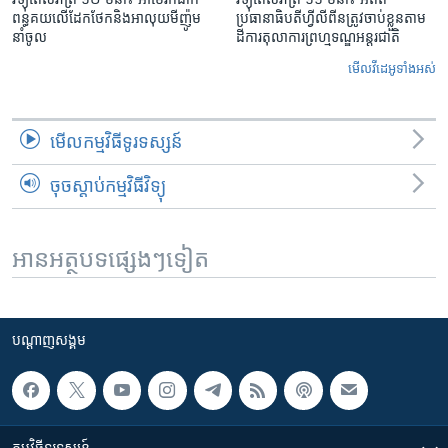
ពន្ធគយ​លើ​ដែកថែក​និង​អាលុយ​មីញ៉ូម​
ប្រធានាធិបតីហ្វីលីពីន​ត្រូវ​ចាប់ខ្លួនតាម
នាំចូល
ដីការ​តុលាការ​ព្រហ្មទណ្ឌ​អន្តរជាតិ
មើល​វីដេអូ​ទាំង​អស់
មើល​កម្មវិធី​ទូរទស្សន៍
ចុចស្តាប់កម្មវិធីវិទ្យុ
អានអត្ថបទផ្សេងៗទៀត
បណ្តាញ​សង្គម
កម្មវិធី​ទូរទស្សន៍