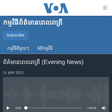
ភ្ជាប់​
ទៅ​
គេហទំព័រ​
កម្មវិធី​ព័ត៌មាន​ពេលរាត្រី
កម្ពុជា
ទាក់ទង
រំលង​
អន្តរជាតិ
Subscribe
និង​
SUBSCRIBE
អាមេរិក
ចូល​
កម្មវិធី​នីមួយៗ
អំពី​កម្មវិធី​
ទៅ​​
ចិន
YouTube Music
ទំព័រ​
ព័ត៌មាន​ពេល​រាត្រី (Evening News)
ហេឡូវីអូអេ
ព័ត៌មាន​​
តែ​
កម្ពុជាច្នៃប្រតិដ្ឋ
11 តុលា 2012
Spotify
ម្តង
ព្រឹត្តិការណ៍ព័ត៌មាន
រំលង​
ទទួល​​​សេវា​​​ Podcast
និង​
ទូរទស្សន៍ / វីដេអូ​
ចូល​
No media source currently available
វិទ្យុ / ផតខាសថ៍
ទៅ​
ទំព័រ​
កម្មវិធីទាំងអស់
0:00
1:00:00