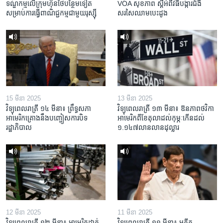
ទណ្ឌកម្ម​លើ​ក្រុមហ៊ុន​ថៃ​បន្ថែម​ទៀត​
VOA សុខភាព ស្ដី​អំពី​វិធី​បង្ការ​ជំងឺ​
សម្រាប់​ការ​ធ្វើ​ពាណិជ្ជកម្ម​ជាមួយ​រុស្ស៊ី
សរសៃ​ឈាម​បេះដូង
15 មីនា 2025
13 មីនា 2025
វិទ្យុពេលរាត្រី ១៤ មីនា៖ ព្រឹទ្ធសភា
វិទ្យុពេលរាត្រី ១៣ មីនា៖ ឱនភាព​ថវិកា​
អាមេរិកគ្រោងនឹងបញ្ចៀសការបិទ
អាមេរិក​ពី​ខែ​តុលា​ដល់​កុម្ភៈ​កើន​ដល់​
រដ្ឋាភិបាល
១.១៤៧​លានលាន​ដុល្លារ
12 មីនា 2025
11 មីនា 2025
វិទ្យុពេលរាត្រី ១២ មីនា៖ អាមេរិក​ដាក់​
វិទ្យុពេលរាត្រី ១១ មីនា៖ អតីត​