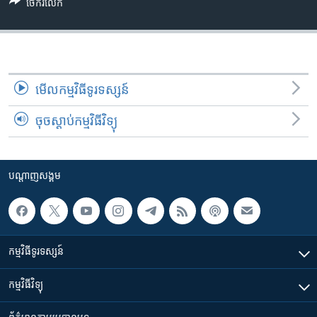
រចនា
ចែករំលែក
សម្ព័ន្ធ​
Khmer English
រំលង​
និង​
បណ្តាញ​សង្គម
ចូល​
ទៅ​
មើល​កម្មវិធី​ទូរទស្សន៍
កាន់​
ចុចស្តាប់កម្មវិធីវិទ្យុ
ទំព័រ​
ភាសា
ស្វែង​
រក
បណ្តាញ​សង្គម
កម្មវិធី​ទូរទស្សន៍
កម្មវិធី​វិទ្យុ