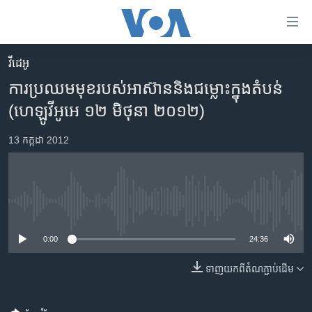
ភ្ជាប់​
ទៅ​
គេហទំព័រ​
វីដេអូ
កម្ពុជា
ទាក់ទង
ការ​ប្រឈម​មុខ​របស់​អាស៊ាន​និង​ជម្លោះ​ក្នុង​តំបន់
រំលង​
អន្តរជាតិ
(ហេឡូ​វីអូអេ ១២ មិថុនា ២០១២)
និង​
អាមេរិក
ចូល​
13 កក្កដា 2012
ទៅ​​
ចិន
ទំព័រ​
ហេឡូវីអូអេ
ព័ត៌មាន​​
តែ​
កម្ពុជាច្នៃប្រតិដ្ឋ
No media source currently available
ម្តង
ព្រឹត្តិការណ៍ព័ត៌មាន
រំលង​
0:00
24:36
និង​
ទូរទស្សន៍ / វីដេអូ​
ចូល​
ទាញ​យក​ពី​តំណភ្ជាប់​ដើម
វិទ្យុ / ផតខាសថ៍
ទៅ​
ទំព័រ​
កម្មវិធីទាំងអស់