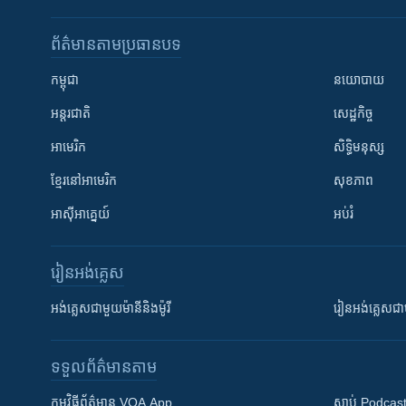
ព័ត៌មាន​តាមប្រធានបទ​
កម្ពុជា
នយោបាយ
អន្តរជាតិ
សេដ្ឋកិច្ច
អាមេរិក
សិទ្ធិមនុស្ស
ខ្មែរ​នៅអាមេរិក
សុខភាព
អាស៊ីអាគ្នេយ៍
អប់រំ
រៀន​​អង់គ្លេស
អង់គ្លេស​ជាមួយ​ម៉ានី​និង​ម៉ូរី
រៀន​​​​​​អង់គ្លេ
ទទួល​ព័ត៌មាន​តាម
កម្មវិធី​ព័ត៌មាន VOA App
ស្តាប់ Podcas