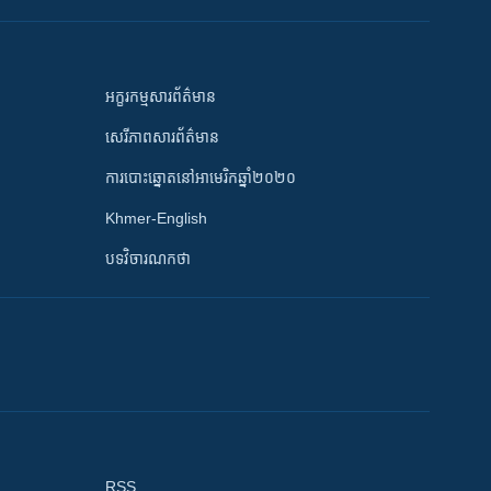
អក្ខរកម្មសារព័ត៌មាន
សេរីភាពសារព័ត៌មាន
ការបោះឆ្នោតនៅអាមេរិកឆ្នាំ២០២០
Khmer-English
បទវិចារណកថា
RSS