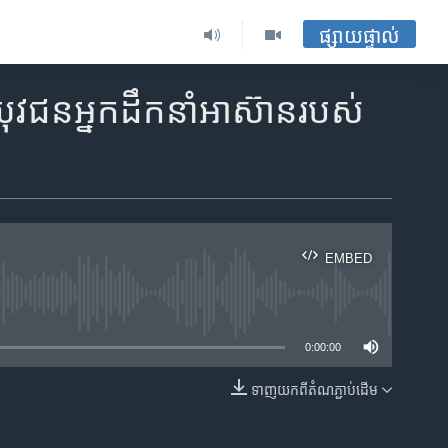
ផ្សាយផ្ទាល់
ជន​​អ្នក​ដឹកនាំ​អាស៊ាន​របស់​
EMBED
ble
0:00:00
ទាញ​យក​ពី​តំណភ្ជាប់​ដើម
EMBED