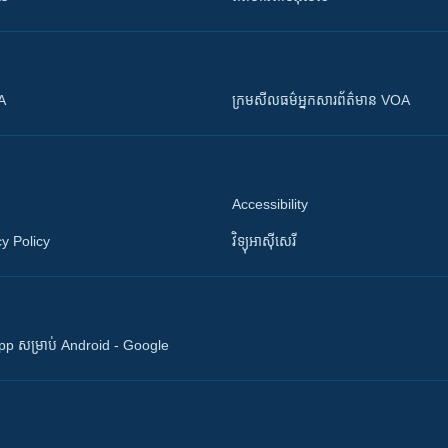
OA
ក្រម​​​សីលធម៌​​​អ្នក​​​សារព័ត៌មាន VOA
Accessibility
y Policy
វិទ្យុ​អាស៊ី​សេរី
 App សម្រាប់ Android - Google