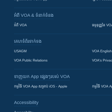
អំពី​ VOA & ទំនាក់ទំនង
អំពី​ VOA
ធម្មនុញ្ញ​នៃ V
គេហទំព័រ​​ទាក់ទង
USAGM
VOA English
VOA Public Relations
VOA's Privac
ទាញយក​ App ផ្សេងៗ​របស់​ VOA
Khmer English
កម្មវិធី​ VOA App សម្រាប់ iOS - Apple
កម្មវិធី​ VOA
បណ្តាញ​សង្គម
Accessibility