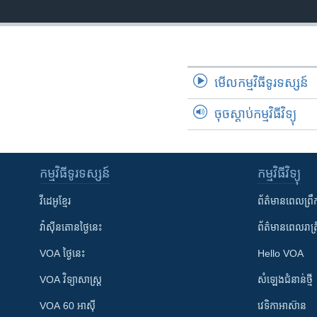
រចនា
សម្ព័ន្ធ​
រំលង​
និង​
ចូល​
មើល​កម្មវិធី​ទូរទស្សន៍
ទៅ​
កាន់​
ចុចស្តាប់កម្មវិធីវិទ្យុ
ទំព័រ​
ស្វែង​
រក
កម្មវិធី​ទូរទស្សន៍
កម្មវិធី​វិទ្យុ
វីដេអូ​ខ្មែរ
ព័ត៌មាន​ពេល​ព្រឹ
វ៉ាស៊ីនតោន​ថ្ងៃ​នេះ
ព័ត៌មាន​​ពេល​រាត្រ
VOA ថ្ងៃនេះ
Hello VOA
VOA ​វិទ្យាសាស្ត្រ
សំឡេង​ជំនាន់​ថ្មី
VOA 60 អាស៊ី
វេទិកា​អាស៊ាន