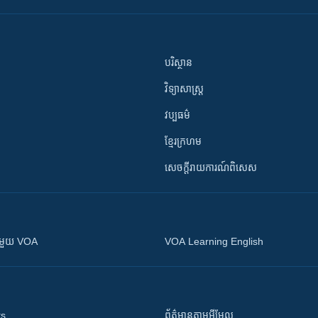
បរិស្ថាន
វិទ្យាសាស្រ្ត
វប្បធម៌
ខ្មែរក្រហម
សេចក្តីរាយការណ៍ពិសេស
ស​​ជាមួយ VOA
VOA Learning English
ts
ព័ត៌មាន​តាម​អ៊ីមែល