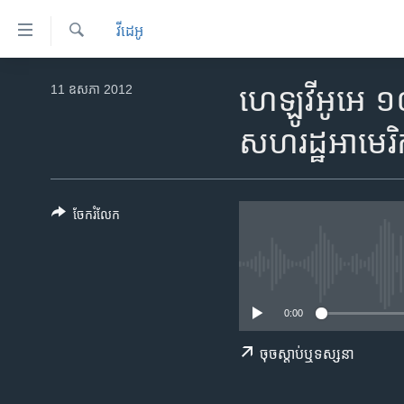
ភ្ជាប់​
វីដេអូ
ទៅ​
គេហទំព័រ​
ស្វែង​
កម្ពុជា
រក
11 ឧសភា 2012
ហេឡូ​វីអូអេ ១
ទាក់ទង
អន្តរជាតិ
រំលង​
សហរដ្ឋ​អាមេរ
និង​
អាមេរិក
ចូល​
ចិន
ទៅ​​
ទំព័រ​
ហេឡូវីអូអេ
ចែករំលែក
ព័ត៌មាន​​
កម្ពុជាច្នៃប្រតិដ្ឋ
តែ​
ម្តង
ព្រឹត្តិការណ៍ព័ត៌មាន
រំលង​
ទូរទស្សន៍ / វីដេអូ​
0:00
និង​
ចូល​
វិទ្យុ / ផតខាសថ៍
ចុច​​ស្តាប់​ឬ​ទស្សនា
ទៅ​
កម្មវិធីទាំងអស់
ទំព័រ​