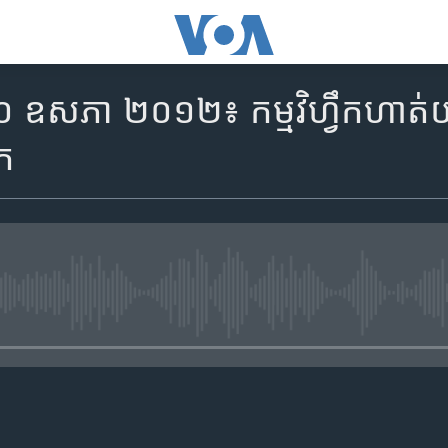
០ ឧសភា ២០១២៖ កម្មវិ​ហ្វឹកហាត់​​យុវ
ិក
No media source currently availa