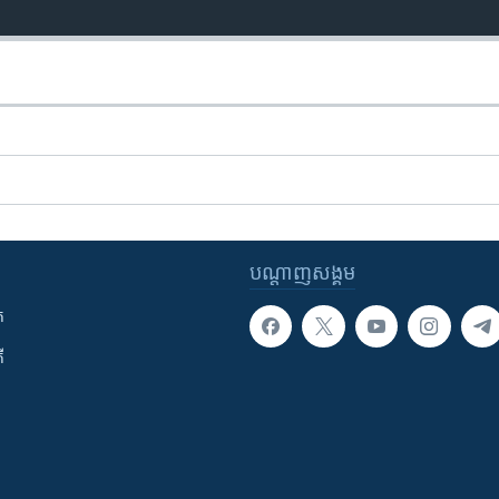
បណ្តាញ​សង្គម
ក
ី