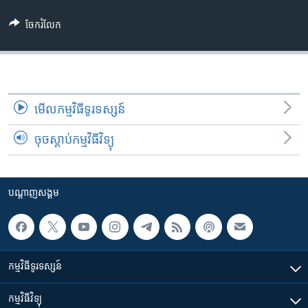
រចនា
សម្ព័ន្ធ​
Khmer English
ចែករំលែក
រំលង​
និង​
បណ្តាញ​សង្គម
ចូល​
ទៅ​
កាន់​
មើល​កម្មវិធី​ទូរទស្សន៍
ទំព័រ​
ភាសា
ស្វែង​
ចុចស្តាប់កម្មវិធីវិទ្យុ
រក
បណ្តាញ​សង្គម
កម្មវិធី​ទូរទស្សន៍
កម្មវិធី​វិទ្យុ