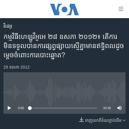
ភ្ជាប់​
ទៅ​
គេហទំព័រ​
វីដេអូ
កម្ពុជា
ទាក់ទង
កម្មវិធី​ហេឡូ​វីអូអេ ២៨ ឧសភា ២០១២៖ តើ​ការ​
រំលង​
អន្តរជាតិ
មិន​ទទួល​បាន​ការផ្សព្វផ្សាយ​ស្មើ​គ្នា​មាន​ឥទ្ធិពល​ដូច
និង​
អាមេរិក
ម្តេច​ចំពោះ​ការបោះឆ្នោត?
ចូល​
ទៅ​​
ចិន
29 ឧសភា 2012
ទំព័រ​
ហេឡូវីអូអេ
ព័ត៌មាន​​
តែ​
កម្ពុជាច្នៃប្រតិដ្ឋ
ម្តង
ព្រឹត្តិការណ៍ព័ត៌មាន
រំលង​
No media source currently available
និង​
ទូរទស្សន៍ / វីដេអូ​
0:00
33:36
ចូល​
វិទ្យុ / ផតខាសថ៍
ទៅ​
ទាញ​យក​ពី​តំណភ្ជាប់​ដើម
ទំព័រ​
កម្មវិធីទាំងអស់