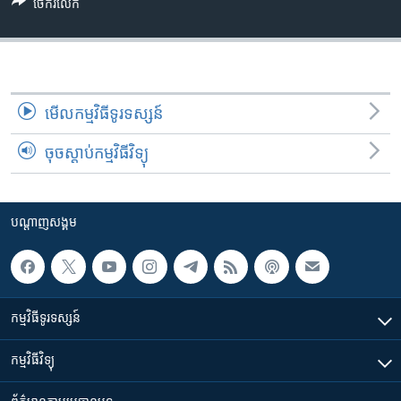
រចនា
ចែករំលែក
សម្ព័ន្ធ​
Khmer English
រំលង​
និង​
បណ្តាញ​សង្គម
ចូល​
ទៅ​
មើល​កម្មវិធី​ទូរទស្សន៍
កាន់​
ចុចស្តាប់កម្មវិធីវិទ្យុ
ទំព័រ​
ភាសា
ស្វែង​
រក
បណ្តាញ​សង្គម
កម្មវិធី​ទូរទស្សន៍
កម្មវិធី​វិទ្យុ