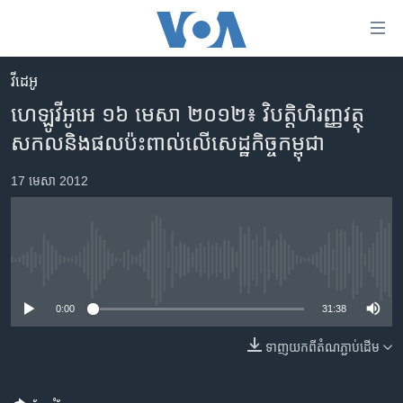
ភ្ជាប់​
ទៅ​
គេហទំព័រ​
វីដេអូ
កម្ពុជា
ទាក់ទង
ហេឡូ​វីអូអេ ១៦ មេសា ២០១២៖ វិបត្តិ​ហិរញ្ញវត្ថុ​
រំលង​
អន្តរជាតិ
សកល​និង​ផល​ប៉ះពាល់​លើ​សេដ្ឋកិច្ច​កម្ពុជា
និង​
អាមេរិក
ចូល​
17 មេសា 2012
ទៅ​​
ចិន
ទំព័រ​
ហេឡូវីអូអេ
ព័ត៌មាន​​
តែ​
កម្ពុជាច្នៃប្រតិដ្ឋ
No media source currently available
ម្តង
ព្រឹត្តិការណ៍ព័ត៌មាន
រំលង​
0:00
31:38
និង​
ទូរទស្សន៍ / វីដេអូ​
ចូល​
ទាញ​យក​ពី​តំណភ្ជាប់​ដើម
វិទ្យុ / ផតខាសថ៍
ទៅ​
ទំព័រ​
កម្មវិធីទាំងអស់