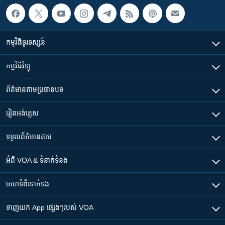
កម្មវិធី​ទូរទស្សន៍
កម្មវិធី​វិទ្យុ
ព័ត៌មាន​តាមប្រធានបទ​
រៀន​​អង់គ្លេស
ទទួល​ព័ត៌មាន​តាម
អំពី​ VOA & ទំនាក់ទំនង
គេហទំព័រ​​ទាក់ទង
ទាញយក​ App ផ្សេងៗ​របស់​ VOA