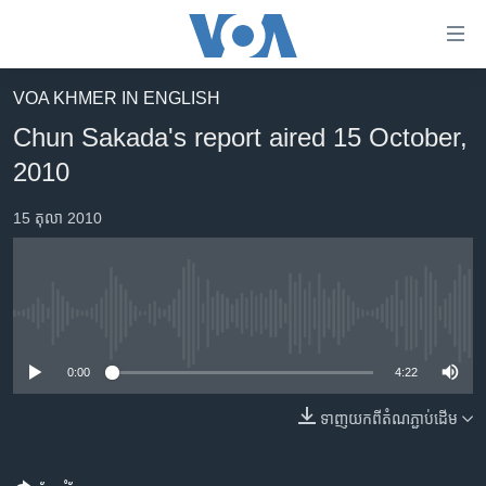
ភ្ជាប់​
ទៅ​
គេហទំព័រ​
VOA KHMER IN ENGLISH
កម្ពុជា
ទាក់ទង
Chun Sakada's report aired 15 October,
រំលង​
អន្តរជាតិ
2010
និង​
អាមេរិក
ចូល​
15 តុលា 2010
ទៅ​​
ចិន
ទំព័រ​
ហេឡូវីអូអេ
ព័ត៌មាន​​
តែ​
កម្ពុជាច្នៃប្រតិដ្ឋ
No media source currently available
ម្តង
ព្រឹត្តិការណ៍ព័ត៌មាន
រំលង​
0:00
4:22
និង​
ទូរទស្សន៍ / វីដេអូ​
ចូល​
ទាញ​យក​ពី​តំណភ្ជាប់​ដើម
វិទ្យុ / ផតខាសថ៍
ទៅ​
ទំព័រ​
កម្មវិធីទាំងអស់