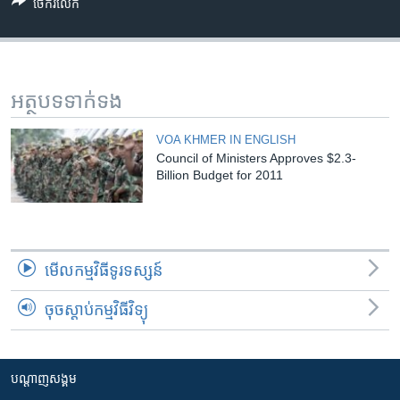
រចនា
ចែករំលែក
សម្ព័ន្ធ​
Khmer English
រំលង​
និង​
បណ្តាញ​សង្គម
ចូល​
អត្ថបទ​ទាក់ទង
ទៅ​
កាន់​
VOA KHMER IN ENGLISH
ទំព័រ​
Council of Ministers Approves $2.3-
ភាសា
ស្វែង​
Billion Budget for 2011
រក
មើល​កម្មវិធី​ទូរទស្សន៍
ចុចស្តាប់កម្មវិធីវិទ្យុ
បណ្តាញ​សង្គម