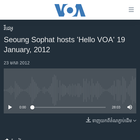
ភ្ជាប់​
ទៅ​
គេហទំព័រ​
វីដេអូ
កម្ពុជា
ទាក់ទង
Seoung Sophat hosts 'Hello VOA' 19
រំលង​
អន្តរជាតិ
January, 2012
និង​
អាមេរិក
ចូល​
23 មករា 2012
ទៅ​​
ចិន
ទំព័រ​
ហេឡូវីអូអេ
ព័ត៌មាន​​
តែ​
កម្ពុជាច្នៃប្រតិដ្ឋ
No media source currently available
ម្តង
ព្រឹត្តិការណ៍ព័ត៌មាន
រំលង​
0:00
28:03
និង​
ទូរទស្សន៍ / វីដេអូ​
ចូល​
ទាញ​យក​ពី​តំណភ្ជាប់​ដើម
វិទ្យុ / ផតខាសថ៍
ទៅ​
ទំព័រ​
កម្មវិធីទាំងអស់