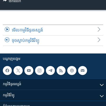
រចនា
ចែករំលែក
សម្ព័ន្ធ​
Khmer English
រំលង​
និង​
បណ្តាញ​សង្គម
ចូល​
ទៅ​
មើល​កម្មវិធី​ទូរទស្សន៍
កាន់​
ចុចស្តាប់កម្មវិធីវិទ្យុ
ទំព័រ​
ភាសា
ស្វែង​
រក
បណ្តាញ​សង្គម
កម្មវិធី​ទូរទស្សន៍
កម្មវិធី​វិទ្យុ