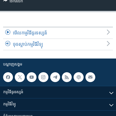
រចនា
ចែករំលែក
សម្ព័ន្ធ​
Khmer English
រំលង​
និង​
បណ្តាញ​សង្គម
ចូល​
ទៅ​
មើល​កម្មវិធី​ទូរទស្សន៍
កាន់​
ចុចស្តាប់កម្មវិធីវិទ្យុ
ទំព័រ​
ភាសា
ស្វែង​
រក
បណ្តាញ​សង្គម
កម្មវិធី​ទូរទស្សន៍
កម្មវិធី​វិទ្យុ