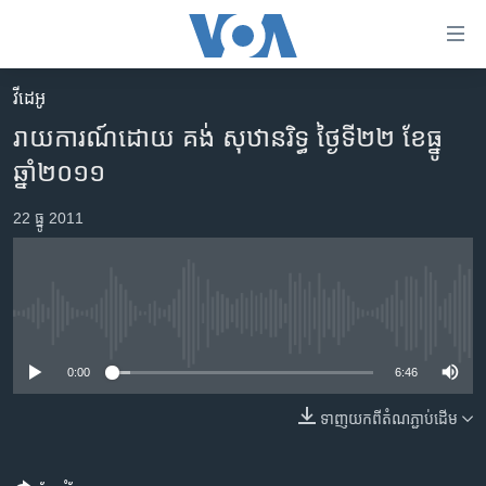
ភ្ជាប់​
ទៅ​
គេហទំព័រ​
វីដេអូ
កម្ពុជា
ទាក់ទង
រាយការណ៍​​​​​​ដោយ គង់ សុឋានរិទ្ធ ថ្ងៃទី២២ ខែធ្នូ
រំលង​
អន្តរជាតិ
ឆ្នាំ​២០១១
និង​
អាមេរិក
ចូល​
22 ធ្នូ 2011
ទៅ​​
ចិន
ទំព័រ​
ហេឡូវីអូអេ
ព័ត៌មាន​​
តែ​
កម្ពុជាច្នៃប្រតិដ្ឋ
No media source currently available
ម្តង
ព្រឹត្តិការណ៍ព័ត៌មាន
រំលង​
0:00
6:46
និង​
ទូរទស្សន៍ / វីដេអូ​
ចូល​
ទាញ​យក​ពី​តំណភ្ជាប់​ដើម
វិទ្យុ / ផតខាសថ៍
ទៅ​
ទំព័រ​
កម្មវិធីទាំងអស់