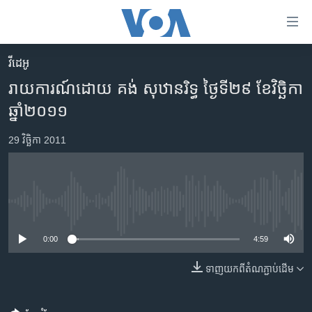
ភ្ជាប់​
ទៅ​
គេហទំព័រ​
វីដេអូ
កម្ពុជា
ទាក់ទង
រាយការណ៍​ដោយ គង់ សុឋានរិទ្ធ ថ្ងៃ​ទី​២៩ ខែ​វិច្ឆិកា
រំលង​
អន្តរជាតិ
ឆ្នាំ​២០១១
និង​
អាមេរិក
ចូល​
29 វិច្ឆិកា 2011
ទៅ​​
ចិន
ទំព័រ​
ហេឡូវីអូអេ
ព័ត៌មាន​​
តែ​
កម្ពុជាច្នៃប្រតិដ្ឋ
No media source currently available
ម្តង
ព្រឹត្តិការណ៍ព័ត៌មាន
រំលង​
0:00
4:59
និង​
ទូរទស្សន៍ / វីដេអូ​
ចូល​
ទាញ​យក​ពី​តំណភ្ជាប់​ដើម
វិទ្យុ / ផតខាសថ៍
ទៅ​
ទំព័រ​
កម្មវិធីទាំងអស់