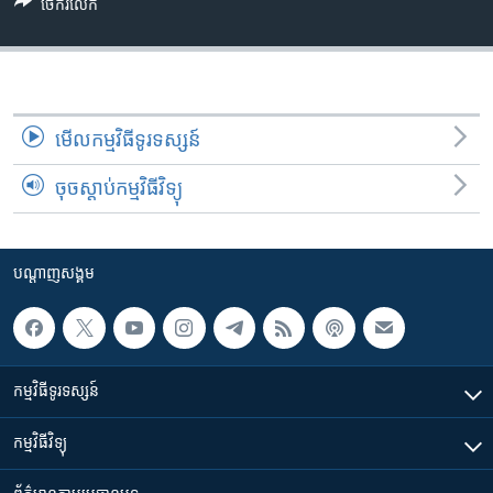
រចនា
ចែករំលែក
សម្ព័ន្ធ​
Khmer English
រំលង​
និង​
បណ្តាញ​សង្គម
ចូល​
ទៅ​
មើល​កម្មវិធី​ទូរទស្សន៍
កាន់​
ចុចស្តាប់កម្មវិធីវិទ្យុ
ទំព័រ​
ភាសា
ស្វែង​
រក
បណ្តាញ​សង្គម
កម្មវិធី​ទូរទស្សន៍
កម្មវិធី​វិទ្យុ